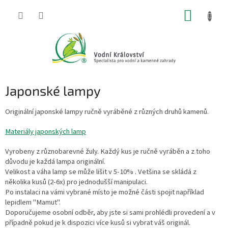
Přejít
NÁKUP
na
obsah
KOŠÍK
Japonské lampy
Originální japonské lampy ručně vyráběné z různých druhů kamenů.
Materiály japonských lamp
Vyrobeny z různobarevné žuly. Každý kus je ručně vyráběn a z toho
důvodu je každá lampa originální.
Velikost a váha lamp se může lišit v 5-10% . Vetšina se skládá z
několika kusů (2-6x) pro jednodušší manipulaci.
Po instalaci na vámi vybrané místo je možné části spojit například
lepidlem "Mamut".
Doporučujeme osobní odběr, aby jste si sami prohlédli provedení a v
případně pokud je k dispozici více kusů si vybrat váš originál.