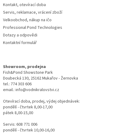
p
Kontakt, otevírací doba
i
s
Servis, reklamace, vrácení zboží
u
Velkoobchod, nákup na ičo
Professional Pond Technologies
Dotazy a odpovědi
Kontaktní formulář
Showroom, prodejna
Fish&Pond Showstone Park
Doubecká 130, 25162 Mukařov - Žernovka
tel.: 774 303 606
email.: info@vodnikralovstvi.cz
Otevírací doba, prodej, výdej objednávek:
pondělí - čtvrtek 8,00-17,00
pátek 8,00-15,00
Servis: 608 771 006
pondělí - čtvrtek 10,00-16,00