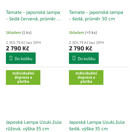
Tamate - japonská lampa
Tamate - japonská lampa
- šedá červená, průměr 30
- šedá, průměr 30 cm
cm
Skladem
(1 ks)
Skladem
(>5 ks)
2 305,79 Kč bez DPH
2 305,79 Kč bez DPH
2 790 Kč
2 790 Kč
Do košíku
Do košíku
Individuální
Individuální
doprava a
doprava a
platba
platba
Japoská Lampa Uzuki,žula
Japoská Lampa Uzuki,žula
růžová, výška 35 cm
šedá, výška 35 cm