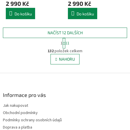
2 990 Kč
2 990 Kč
Do košíku
Do košíku
NAČÍST 12 DALŠÍCH
S
1
11
t
O
r
132
položek celkem
v
á
l
NAHORU
n
á
k
d
o
v
Z
a
á
c
á
n
í
p
í
p
a
Informace pro vás
r
t
v
Jak nakupovat
í
k
Obchodní podmínky
y
v
Podmínky ochrany osobních údajů
ý
Doprava a platba