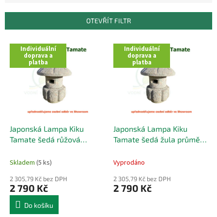
e
n
OTEVŘÍT FILTR
í
p
V
r
Individuální
Individuální
ý
doprava a
doprava a
o
platba
platba
p
d
i
u
s
k
p
t
r
ů
o
d
Japonská Lampa Kiku
Japonská Lampa Kiku
u
Tamate šedá růžová
Tamate šedá žula průměr
k
průměr 30 cm
30 cm
t
Skladem
(5 ks)
Vyprodáno
ů
2 305,79 Kč bez DPH
2 305,79 Kč bez DPH
2 790 Kč
2 790 Kč
Do košíku