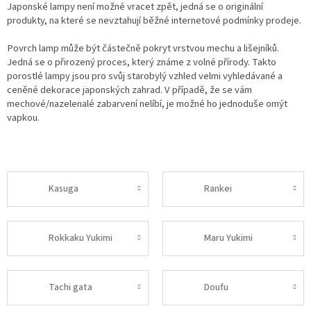
Japonské lampy není možné vracet zpět, jedná se o originální
produkty, na které se nevztahují běžné internetové podmínky prodeje.
Povrch lamp může být částečně pokryt vrstvou mechu a lišejníků.
Jedná se o přirozený proces, který známe z volné přírody. Takto
porostlé lampy jsou pro svůj starobylý vzhled velmi vyhledávané a
ceněné dekorace japonských zahrad. V případě, že se vám
mechové/nazelenalé zabarvení nelíbí, je možné ho jednoduše omýt
vapkou.
Kasuga
Rankei
Rokkaku Yukimi
Maru Yukimi
Tachi gata
Doufu