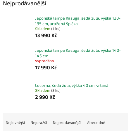
Nejprodávanější
Japonská lampa Kasuga, šedá žula, výška 130-
135 cm, uražená špička
Skladem
(1 ks)
13 990 Kč
Japonská lampa Kasuga, šedá žula, výška 140-
145 cm
Vyprodáno
17 990 Kč
Lucerna, šedá žula, výška 40 cm, vrtaná
Skladem
(3 ks)
2 990 Kč
Ř
a
Nejlevnější
Nejdražší
Nejprodávanější
Abecedně
z