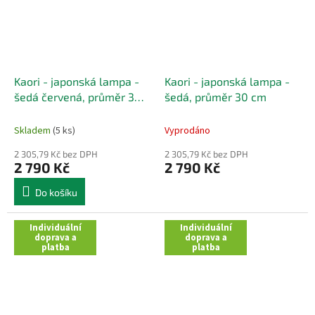
Kaori - japonská lampa -
Kaori - japonská lampa -
šedá červená, průměr 30
šedá, průměr 30 cm
cm
Skladem
(5 ks)
Vyprodáno
2 305,79 Kč bez DPH
2 305,79 Kč bez DPH
2 790 Kč
2 790 Kč
Do košíku
Individuální
Individuální
doprava a
doprava a
platba
platba