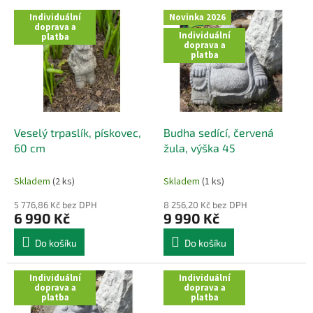
p
V
r
Individuální
Novinka 2026
ý
doprava a
o
Individuální
platba
p
doprava a
d
i
platba
u
s
k
p
t
r
ů
o
d
Veselý trpaslík, pískovec,
Budha sedící, červená
u
60 cm
žula, výška 45
k
t
Skladem
(2 ks)
Skladem
(1 ks)
ů
5 776,86 Kč bez DPH
8 256,20 Kč bez DPH
6 990 Kč
9 990 Kč
Do košíku
Do košíku
Individuální
Individuální
doprava a
doprava a
platba
platba