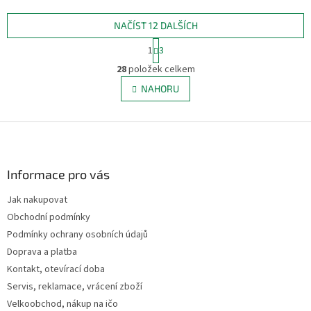
NAČÍST 12 DALŠÍCH
S
1
3
t
O
r
28
položek celkem
v
á
l
NAHORU
n
á
k
d
o
v
Z
a
á
c
á
n
í
p
í
p
a
Informace pro vás
r
t
v
Jak nakupovat
í
k
Obchodní podmínky
y
v
Podmínky ochrany osobních údajů
ý
Doprava a platba
p
Kontakt, otevírací doba
i
s
Servis, reklamace, vrácení zboží
u
Velkoobchod, nákup na ičo