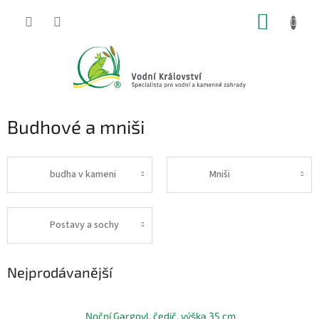
Přejít
NÁKUP
na
obsah
KOŠÍK
Budhové a mniši
budha v kameni
Mniši
Postavy a sochy
Nejprodávanější
Noční Gargoyl, čedič, výška 35 cm