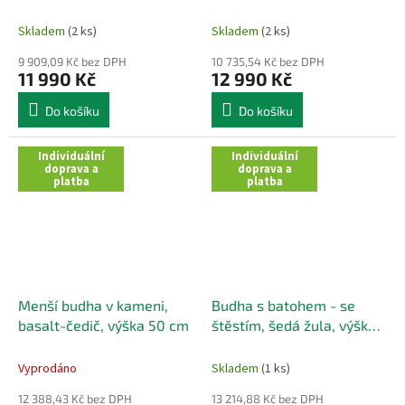
Skladem
(2 ks)
Skladem
(2 ks)
9 909,09 Kč bez DPH
10 735,54 Kč bez DPH
11 990 Kč
12 990 Kč
Do košíku
Do košíku
Individuální
Individuální
doprava a
doprava a
platba
platba
Menší budha v kameni,
Budha s batohem - se
basalt-čedič, výška 50 cm
štěstím, šedá žula, výška
60 cm
Vyprodáno
Skladem
(1 ks)
12 388,43 Kč bez DPH
13 214,88 Kč bez DPH