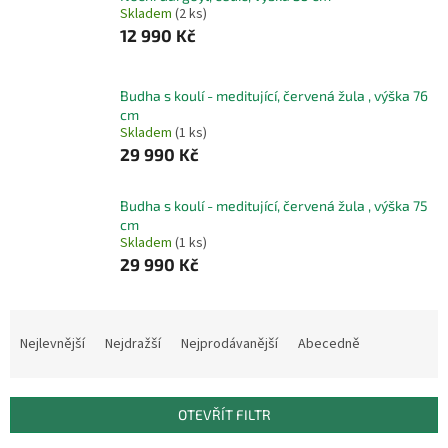
Skladem
(2 ks)
12 990 Kč
Budha s koulí - meditující, červená žula , výška 76
cm
Skladem
(1 ks)
29 990 Kč
Budha s koulí - meditující, červená žula , výška 75
cm
Skladem
(1 ks)
29 990 Kč
Ř
a
Nejlevnější
Nejdražší
Nejprodávanější
Abecedně
z
e
n
OTEVŘÍT FILTR
í