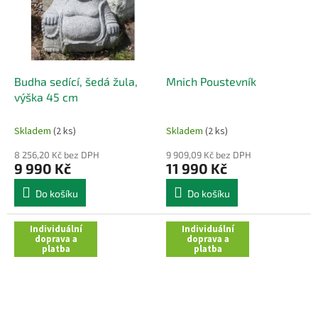
Budha sedící, šedá žula,
Mnich Poustevník
výška 45 cm
Skladem
(2 ks)
Skladem
(2 ks)
8 256,20 Kč bez DPH
9 909,09 Kč bez DPH
9 990 Kč
11 990 Kč
Do košíku
Do košíku
Individuální
Individuální
doprava a
doprava a
platba
platba