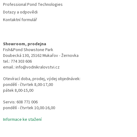
Professional Pond Technologies
Dotazy a odpovědi
Kontaktní formulář
Showroom, prodejna
Fish&Pond Showstone Park
Doubecká 130, 25162 Mukařov - Žernovka
tel.: 774 303 606
email.: info@vodnikralovstvi.cz
Otevírací doba, prodej, výdej objednávek:
pondělí - čtvrtek 8,00-17,00
pátek 8,00-15,00
Servis: 608 771 006
pondělí - čtvrtek 10,00-16,00
Informace ke stažení