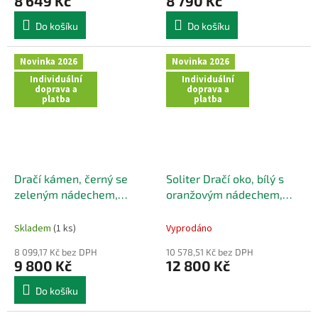
8 649 Kč
8 790 Kč
Do košíku
Do košíku
Novinka 2026
Novinka 2026
Individuální
Individuální
doprava a
doprava a
platba
platba
Dračí kámen, černý se
Soliter Dračí oko, bílý s
zeleným nádechem,
oranžovým nádechem,
Thajsko
Thajsko
Skladem
(1 ks)
Vyprodáno
8 099,17 Kč bez DPH
10 578,51 Kč bez DPH
9 800 Kč
12 800 Kč
Do košíku