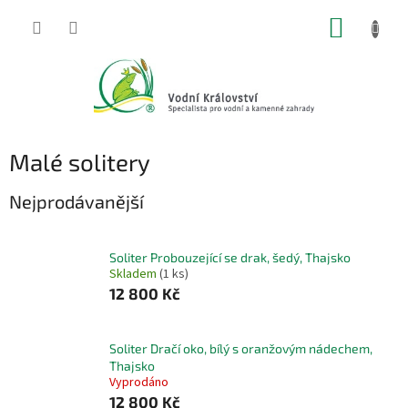
Přejít
NÁKUP
na
obsah
KOŠÍK
Malé solitery
Nejprodávanější
Soliter Probouzející se drak, šedý, Thajsko
Skladem
(1 ks)
12 800 Kč
Soliter Dračí oko, bílý s oranžovým nádechem,
Thajsko
Vyprodáno
12 800 Kč