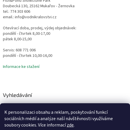
Fish&Pond Showstone Park
Doubecká 130, 25162 Mukařov - Žernovka
tel.: 774 303 606
email.: info@vodnikralovstvi.cz
Otevírací doba, prodej, výdej objednávek:
pondělí - čtvrtek 8,00-17,00
pátek 8,00-15,00
Servis: 608 771 006
pondělí - čtvrtek 10,00-16,00
Informace ke stažení
Vyhledávání
HLEDAT
K personalizaci obsahu a reklam, poskytování funkcí
sociálních médií a analýze naší návštěvnosti využíváme
soubory cookies. Více informací
zde
.