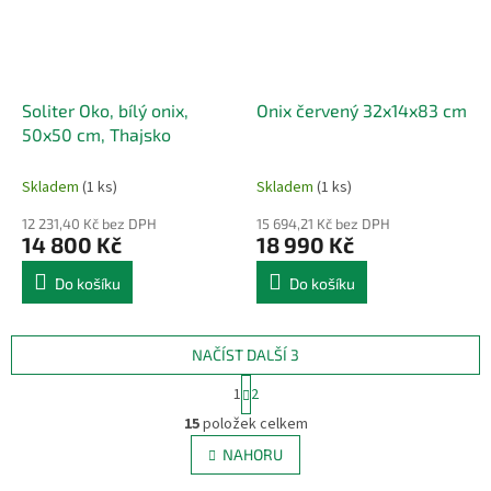
Soliter Oko, bílý onix,
Onix červený 32x14x83 cm
50x50 cm, Thajsko
Skladem
(1 ks)
Skladem
(1 ks)
12 231,40 Kč bez DPH
15 694,21 Kč bez DPH
14 800 Kč
18 990 Kč
Do košíku
Do košíku
NAČÍST DALŠÍ 3
S
1
2
t
O
r
15
položek celkem
v
á
l
NAHORU
n
á
k