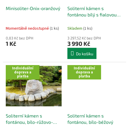
o
d
Minisoliter-Onix-oranžový
Soliterní kámen s
u
fontánou bílý s fialovou
k
kresbou
t
Momentálně nedostupné
(1 ks)
Skladem
(1 ks)
ů
0,83 Kč bez DPH
3 297,52 Kč bez DPH
1 Kč
3 990 Kč
Do košíku
Individuální
Individuální
doprava a
doprava a
platba
platba
Soliterní kámen s
Soliterní kámen s
fontánou, bílo-růžovo-
fontánou, bílo-béžový
černý