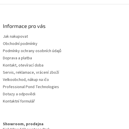
d
o
v
Z
a
á
c
á
n
í
p
í
p
a
Informace pro vás
r
t
v
Jak nakupovat
í
k
Obchodní podmínky
y
v
Podmínky ochrany osobních údajů
ý
Doprava a platba
p
Kontakt, otevírací doba
i
s
Servis, reklamace, vrácení zboží
u
Velkoobchod, nákup na ičo
Professional Pond Technologies
Dotazy a odpovědi
Kontaktní formulář
Showroom, prodejna