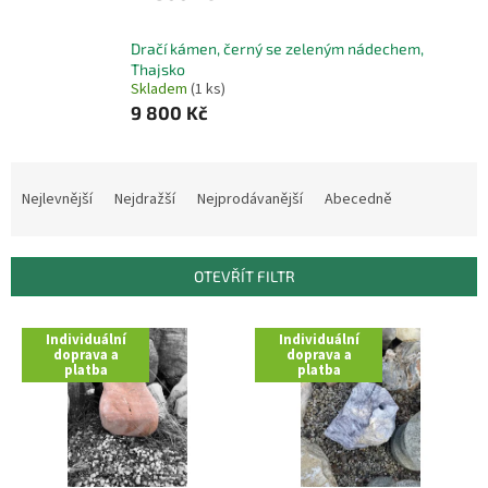
Dračí kámen, černý se zeleným nádechem,
Thajsko
Skladem
(1 ks)
9 800 Kč
Ř
a
Nejlevnější
Nejdražší
Nejprodávanější
Abecedně
z
e
n
OTEVŘÍT FILTR
í
p
V
r
Individuální
Individuální
ý
doprava a
doprava a
o
platba
platba
p
d
i
u
s
k
p
t
r
ů