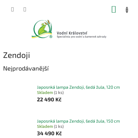
Přejít
NÁKUP
na
obsah
KOŠÍK
Zendoji
Nejprodávanější
Japosnká lampa Zendoji, šedá žula, 120 cm
Skladem
(1 ks)
22 490 Kč
Japosnká lampa Zendoji, šedá žula, 150 cm
Skladem
(1 ks)
34 490 Kč