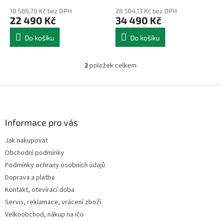
ů
18 586,78 Kč bez DPH
28 504,13 Kč bez DPH
22 490 Kč
34 490 Kč
Do košíku
Do košíku
2
položek celkem
O
v
l
Z
á
á
d
p
a
a
Informace pro vás
c
t
í
Jak nakupovat
í
p
Obchodní podmínky
r
v
Podmínky ochrany osobních údajů
k
Doprava a platba
y
Kontakt, otevírací doba
v
ý
Servis, reklamace, vrácení zboží
p
Velkoobchod, nákup na ičo
i