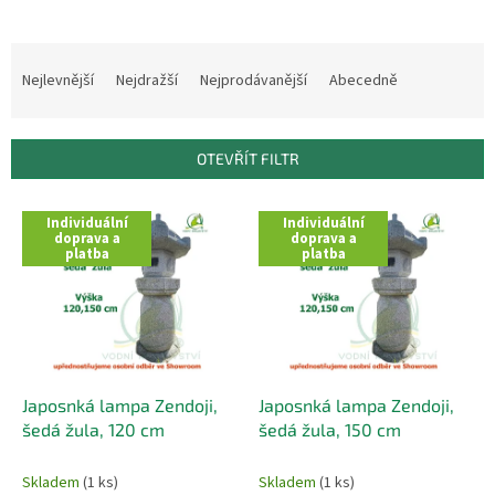
Ř
a
Nejlevnější
Nejdražší
Nejprodávanější
Abecedně
z
e
n
OTEVŘÍT FILTR
í
p
V
r
Individuální
Individuální
ý
doprava a
doprava a
o
platba
platba
p
d
i
u
s
k
p
t
r
ů
o
d
Japosnká lampa Zendoji,
Japosnká lampa Zendoji,
u
šedá žula, 120 cm
šedá žula, 150 cm
k
t
Skladem
(1 ks)
Skladem
(1 ks)