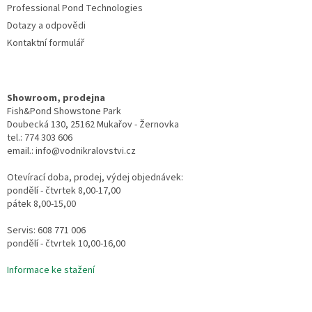
Professional Pond Technologies
s
u
Dotazy a odpovědi
Kontaktní formulář
Showroom, prodejna
Fish&Pond Showstone Park
Doubecká 130, 25162 Mukařov - Žernovka
tel.: 774 303 606
email.: info@vodnikralovstvi.cz
Otevírací doba, prodej, výdej objednávek:
pondělí - čtvrtek 8,00-17,00
pátek 8,00-15,00
Servis: 608 771 006
pondělí - čtvrtek 10,00-16,00
Informace ke stažení