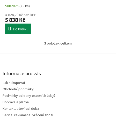
Skladem
(>5 ks)
4 824,79 Kč bez DPH
5 838 Kč
Do košíku
3
položek celkem
O
v
l
Z
á
á
d
p
a
a
Informace pro vás
c
t
í
Jak nakupovat
í
p
Obchodní podmínky
r
v
Podmínky ochrany osobních údajů
k
Doprava a platba
y
Kontakt, otevírací doba
v
ý
Servis, reklamace, vrácení zboží