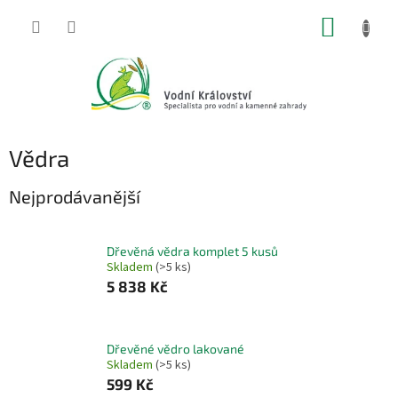
Přejít
NÁKUP
na
obsah
KOŠÍK
Vědra
Nejprodávanější
Dřevěná vědra komplet 5 kusů
Skladem
(>5 ks)
5 838 Kč
Dřevěné vědro lakované
Skladem
(>5 ks)
599 Kč