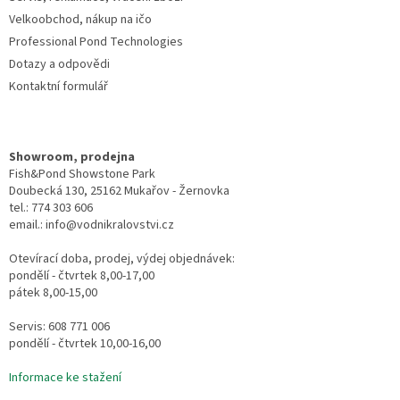
p
Velkoobchod, nákup na ičo
i
Professional Pond Technologies
s
u
Dotazy a odpovědi
Kontaktní formulář
Showroom, prodejna
Fish&Pond Showstone Park
Doubecká 130, 25162 Mukařov - Žernovka
tel.: 774 303 606
email.: info@vodnikralovstvi.cz
Otevírací doba, prodej, výdej objednávek:
pondělí - čtvrtek 8,00-17,00
pátek 8,00-15,00
Servis: 608 771 006
pondělí - čtvrtek 10,00-16,00
Informace ke stažení