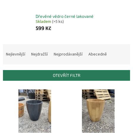
Dřevěné vědro černé lakované
Skladem
(>5 ks)
599 Kč
Ř
a
Nejlevnější
Nejdražší
Nejprodávanější
Abecedně
z
e
n
OTEVŘÍT FILTR
í
p
V
r
ý
o
p
d
i
u
s
k
p
t
r
ů