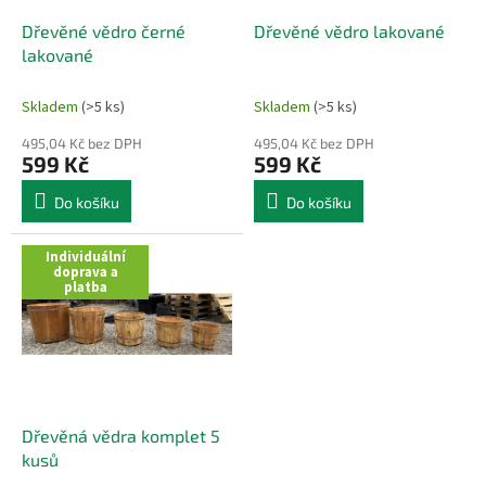
o
d
Dřevěné vědro černé
Dřevěné vědro lakované
u
lakované
k
t
Skladem
(>5 ks)
Skladem
(>5 ks)
ů
495,04 Kč bez DPH
495,04 Kč bez DPH
599 Kč
599 Kč
Do košíku
Do košíku
Individuální
doprava a
platba
Dřevěná vědra komplet 5
kusů