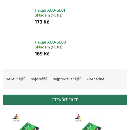
Hailea ACO-6601
Skladem
(>5 ks)
179 Kč
Hailea ACO-6600
Skladem
(>5 ks)
169 Kč
Ř
a
Nejlevnější
Nejdražší
Nejprodávanější
Abecedně
z
e
n
OTEVŘÍT FILTR
í
p
V
r
ý
o
p
d