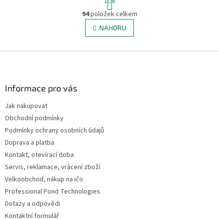
1
8
t
O
r
94
položek celkem
v
á
l
NAHORU
n
á
k
d
o
v
Z
a
á
c
á
n
í
p
í
p
a
Informace pro vás
r
t
v
Jak nakupovat
í
k
Obchodní podmínky
y
v
Podmínky ochrany osobních údajů
ý
Doprava a platba
p
Kontakt, otevírací doba
i
s
Servis, reklamace, vrácení zboží
u
Velkoobchod, nákup na ičo
Professional Pond Technologies
Dotazy a odpovědi
Kontaktní formulář