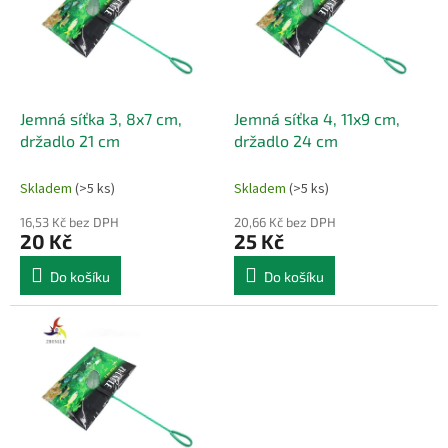
i
u
s
k
p
t
r
ů
o
d
Jemná síťka 3, 8x7 cm,
Jemná síťka 4, 11x9 cm,
u
držadlo 21 cm
držadlo 24 cm
k
t
Skladem
(>5 ks)
Skladem
(>5 ks)
ů
16,53 Kč bez DPH
20,66 Kč bez DPH
20 Kč
25 Kč
Do košíku
Do košíku