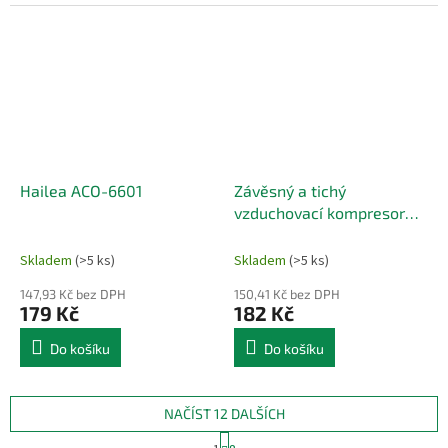
Hailea ACO-6601
Závěsný a tichý
vzduchovací kompresor
Hailea ACO-5501, 1,3
l/min, 2 Watt, do 40 db
Skladem
(>5 ks)
Skladem
(>5 ks)
147,93 Kč bez DPH
150,41 Kč bez DPH
179 Kč
182 Kč
Do košíku
Do košíku
NAČÍST 12 DALŠÍCH
S