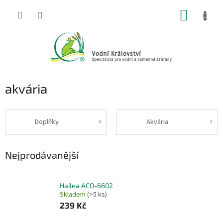
Přejít
NÁKUP
na
obsah
KOŠÍK
akvária
Doplňky
Akvária
Nejprodávanější
Hailea ACO-6602
Skladem
(>5 ks)
239 Kč