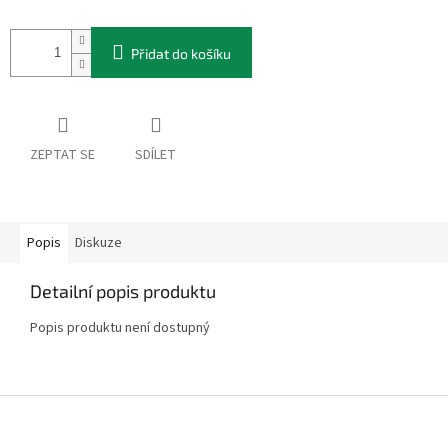
Přidat do košíku
ZEPTAT SE
SDÍLET
Popis
Diskuze
Detailní popis produktu
Popis produktu není dostupný
Z
á