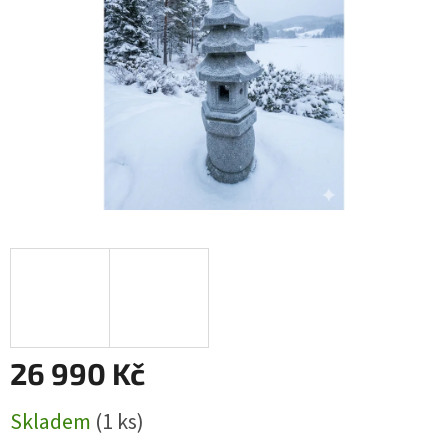
26 990 Kč
Měrná
Skladem
(1 ks)
cena: