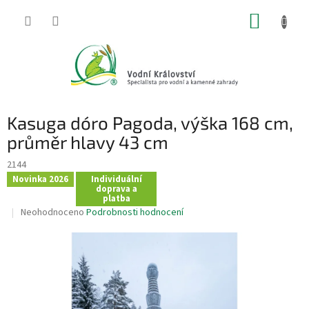
Přejít
NÁKUP
na
obsah
KOŠÍK
Kasuga dóro Pagoda, výška 168 cm,
průměr hlavy 43 cm
2144
Novinka 2026
Individuální
doprava a
platba
Průměrné
Neohodnoceno
Podrobnosti hodnocení
hodnocení
produktu
je
0,0
z
5
hvězdiček.