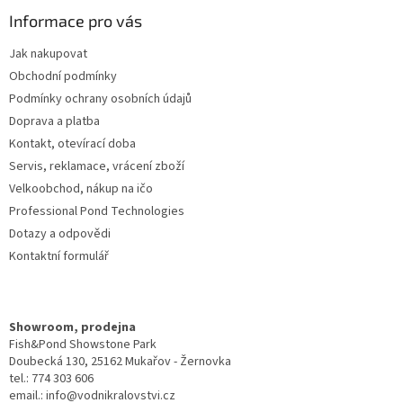
p
a
Informace pro vás
t
Jak nakupovat
í
Obchodní podmínky
Podmínky ochrany osobních údajů
Doprava a platba
Kontakt, otevírací doba
Servis, reklamace, vrácení zboží
Velkoobchod, nákup na ičo
Professional Pond Technologies
Dotazy a odpovědi
Kontaktní formulář
Showroom, prodejna
Fish&Pond Showstone Park
Doubecká 130, 25162 Mukařov - Žernovka
tel.: 774 303 606
email.: info@vodnikralovstvi.cz