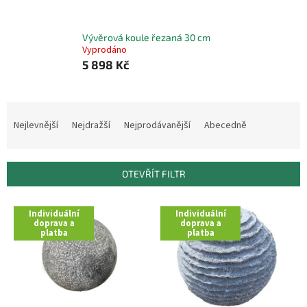
Vývěrová koule řezaná 30 cm
Vyprodáno
5 898 Kč
Ř
a
Nejlevnější
Nejdražší
Nejprodávanější
Abecedně
z
e
n
OTEVŘÍT FILTR
í
p
V
r
Individuální
Individuální
ý
doprava a
doprava a
o
platba
platba
p
d
i
u
s
k
p
t
r
ů