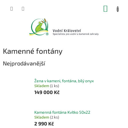
Přejít
NÁKUP
na
obsah
KOŠÍK
Kamenné fontány
Nejprodávanější
Žena v kameni, fontána, bílý onyx
Skladem
(1 ks)
149 000 Kč
Kamenná fontána Kvítko 50x22
Skladem
(2 ks)
2 990 Kč