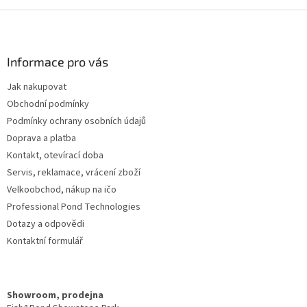
d
o
v
Z
a
á
c
á
n
í
p
í
p
a
Informace pro vás
r
t
v
Jak nakupovat
í
k
Obchodní podmínky
y
v
Podmínky ochrany osobních údajů
ý
Doprava a platba
p
Kontakt, otevírací doba
i
s
Servis, reklamace, vrácení zboží
u
Velkoobchod, nákup na ičo
Professional Pond Technologies
Dotazy a odpovědi
Kontaktní formulář
Showroom, prodejna