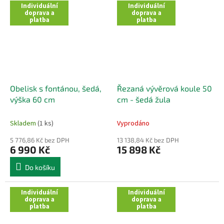
Individuální
Individuální
doprava a
doprava a
platba
platba
Obelisk s fontánou, šedá,
Řezaná vývěrová koule 50
výška 60 cm
cm - šedá žula
Skladem
(1 ks)
Vyprodáno
5 776,86 Kč bez DPH
13 138,84 Kč bez DPH
6 990 Kč
15 898 Kč
Do košíku
Individuální
Individuální
doprava a
doprava a
platba
platba