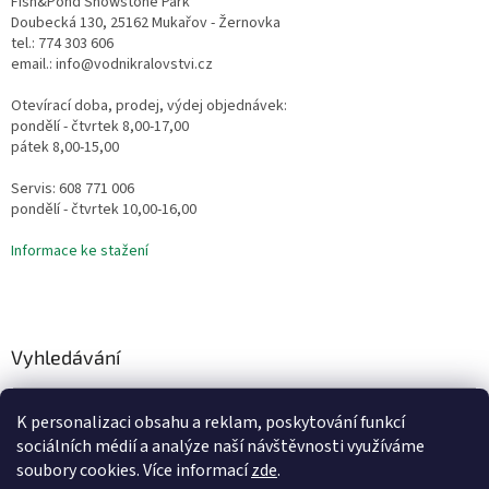
Fish&Pond Showstone Park
Doubecká 130, 25162 Mukařov - Žernovka
tel.: 774 303 606
email.: info@vodnikralovstvi.cz
Otevírací doba, prodej, výdej objednávek:
pondělí - čtvrtek 8,00-17,00
pátek 8,00-15,00
Servis: 608 771 006
pondělí - čtvrtek 10,00-16,00
Informace ke stažení
Vyhledávání
HLEDAT
K personalizaci obsahu a reklam, poskytování funkcí
sociálních médií a analýze naší návštěvnosti využíváme
soubory cookies. Více informací
zde
.