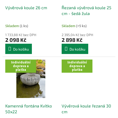
o
d
Vývěrová koule 26 cm
Řezaná vývěrová koule 25
u
cm - šedá žula
k
t
Skladem
(1 ks)
Skladem
(>5 ks)
ů
1 733,88 Kč bez DPH
2 395,04 Kč bez DPH
2 098 Kč
2 898 Kč
Do košíku
Do košíku
Individuální
Individuální
doprava a
doprava a
platba
platba
Kamenná fontána Kvítko
Vývěrová koule řezaná 30
50x22
cm