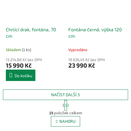
Chrlící drak, fontána, 70
Fontána černá, výška 120
cm
cm
Skladem
(1 ks)
Vyprodáno
13 214,88 Kč bez DPH
19 826,45 Kč bez DPH
15 990 Kč
23 990 Kč
Do košíku
NAČÍST DALŠÍ 3
S
1
2
t
O
r
15
položek celkem
v
á
l
NAHORU
n
á
k