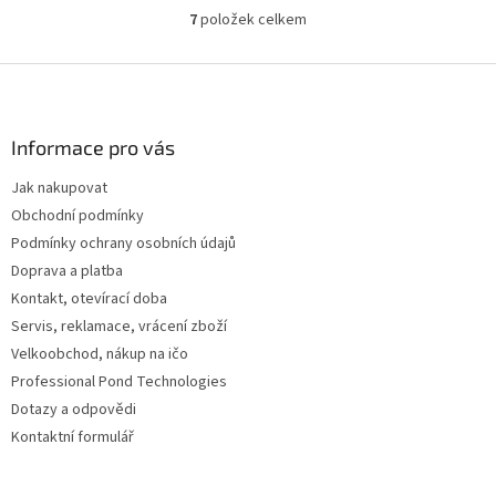
7
položek celkem
O
v
l
Z
á
á
d
p
a
a
Informace pro vás
c
t
í
Jak nakupovat
í
p
Obchodní podmínky
r
v
Podmínky ochrany osobních údajů
k
Doprava a platba
y
Kontakt, otevírací doba
v
ý
Servis, reklamace, vrácení zboží
p
Velkoobchod, nákup na ičo
i
Professional Pond Technologies
s
u
Dotazy a odpovědi
Kontaktní formulář