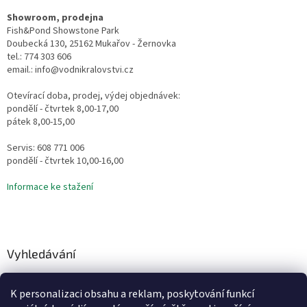
Showroom, prodejna
Fish&Pond Showstone Park
Doubecká 130, 25162 Mukařov - Žernovka
tel.: 774 303 606
email.: info@vodnikralovstvi.cz
Otevírací doba, prodej, výdej objednávek:
pondělí - čtvrtek 8,00-17,00
pátek 8,00-15,00
Servis: 608 771 006
pondělí - čtvrtek 10,00-16,00
Informace ke stažení
Vyhledávání
HLEDAT
K personalizaci obsahu a reklam, poskytování funkcí