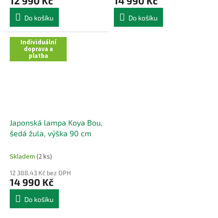
12 990 Kč
14 990 Kč
Do košíku
Do košíku
Individuální
doprava a
platba
Japonská lampa Koya Bou,
šedá žula, výška 90 cm
Skladem
(2 ks)
12 388,43 Kč bez DPH
14 990 Kč
Do košíku