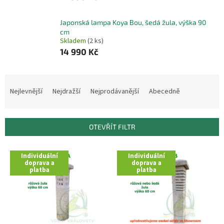
Japonská lampa Koya Bou, šedá žula, výška 90
cm
Skladem
(2 ks)
14 990 Kč
Ř
a
Nejlevnější
Nejdražší
Nejprodávanější
Abecedně
z
e
n
OTEVŘÍT FILTR
í
p
V
r
Individuální
Individuální
ý
doprava a
doprava a
o
platba
platba
p
d
i
u
s
k
p
t
r
ů