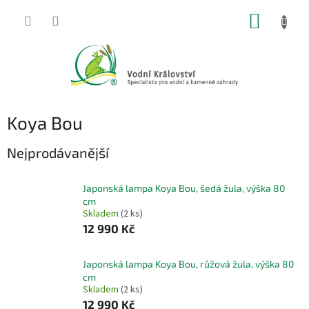
Přejít
NÁKUP
na
obsah
KOŠÍK
Koya Bou
Nejprodávanější
Japonská lampa Koya Bou, šedá žula, výška 80
cm
Skladem
(2 ks)
12 990 Kč
Japonská lampa Koya Bou, růžová žula, výška 80
cm
Skladem
(2 ks)
12 990 Kč