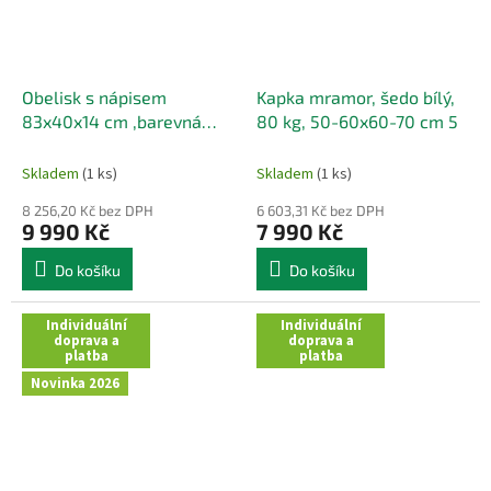
Obelisk s nápisem
Kapka mramor, šedo bílý,
83x40x14 cm ,barevná
80 kg, 50-60x60-70 cm 5
břidlice, Indie
Skladem
(1 ks)
Skladem
(1 ks)
8 256,20 Kč bez DPH
6 603,31 Kč bez DPH
9 990 Kč
7 990 Kč
Do košíku
Do košíku
Individuální
Individuální
doprava a
doprava a
platba
platba
Novinka 2026