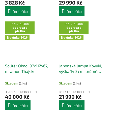
3 828 Kč
29 990 Kč
Do košíku
Do košíku
Individuální
Individuální
doprava a
doprava a
platba
platba
Novinka 2026
Novinka 2026
Solitér Okno, 97x112x67,
Japonská lampa Koyuki,
mramor, Thajsko
výška 140 cm, průměr
hlavy 45 cm
Skladem
(1 ks)
Skladem
(1 ks)
33 057,85 Kč bez DPH
18 173,55 Kč bez DPH
40 000 Kč
21 990 Kč
Do košíku
Do košíku