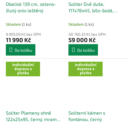
Obelisk 139 cm, zeleno-
Soliter Dvě duše,
žlutý onix leštěný
117x78x45, bílo-šedá,
mramor a onix, Thajsko
Skladem
(1 ks)
Skladem
(1 ks)
9 909,09 Kč bez DPH
48 760,33 Kč bez DPH
11 990 Kč
59 000 Kč
Do košíku
Do košíku
Individuální
Individuální
doprava a
doprava a
platba
platba
Soliter Plameny ohně
Soliterní kámen s
122x25x95, černý, mramor,
fontánou, černý
Thajsko