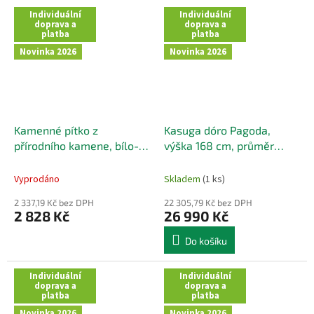
Individuální
Individuální
doprava a
doprava a
platba
platba
Novinka 2026
Novinka 2026
Kamenné pítko z
Kasuga dóro Pagoda,
přírodního kamene, bílo-
výška 168 cm, průměr
oranžové, 45x32 cm
hlavy 43 cm
Vyprodáno
Skladem
(1 ks)
2 337,19 Kč bez DPH
22 305,79 Kč bez DPH
2 828 Kč
26 990 Kč
Do košíku
Individuální
Individuální
doprava a
doprava a
platba
platba
Novinka 2026
Novinka 2026