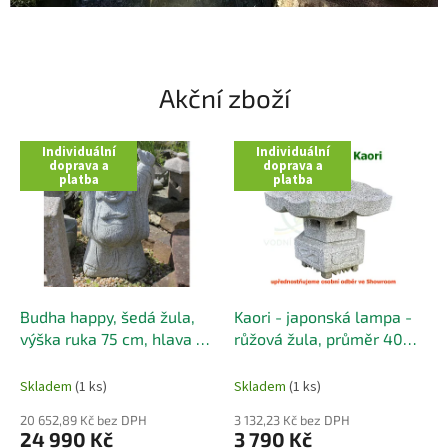
p
o
n
Akční zboží
s
k
Individuální
Individuální
ý
doprava a
doprava a
platba
platba
c
h
z
a
h
Budha happy, šedá žula,
Kaori - japonská lampa -
r
výška ruka 75 cm, hlava 63
růžová žula, průměr 40
a
cm
cm
d
Skladem
(1 ks)
Skladem
(1 ks)
á
20 652,89 Kč bez DPH
3 132,23 Kč bez DPH
m
24 990 Kč
3 790 Kč