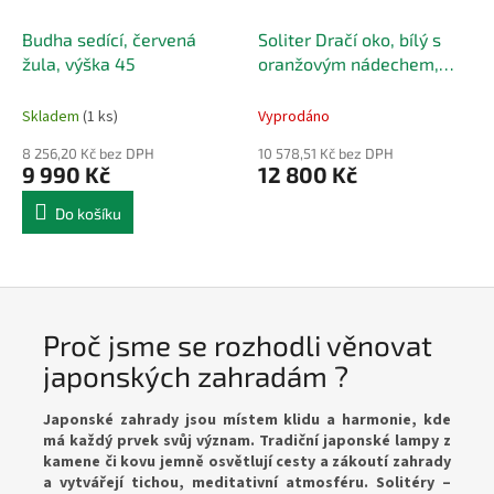
Budha sedící, červená
Soliter Dračí oko, bílý s
žula, výška 45
oranžovým nádechem,
Thajsko
Skladem
(1 ks)
Vyprodáno
8 256,20 Kč bez DPH
10 578,51 Kč bez DPH
9 990 Kč
12 800 Kč
Do košíku
Proč jsme se rozhodli věnovat
japonských zahradám ?
Japonské zahrady jsou místem klidu a harmonie, kde
má každý prvek svůj význam. Tradiční japonské lampy z
kamene či kovu jemně osvětlují cesty a zákoutí zahrady
a vytvářejí tichou, meditativní atmosféru. Solitéry –