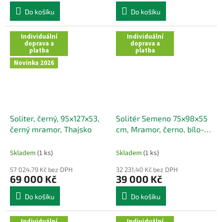
Do košíku
Do košíku
Individuální
Individuální
doprava a
doprava a
platba
platba
Novinka 2026
Soliter, černý, 95x127x53,
Solitér Semeno 75x98x55
černý mramor, Thajsko
cm, Mramor, černo, bílo-
růžová, Thajsko
Skladem
(1 ks)
Skladem
(1 ks)
57 024,79 Kč bez DPH
32 231,40 Kč bez DPH
69 000 Kč
39 000 Kč
Do košíku
Do košíku
Individuální
Individuální