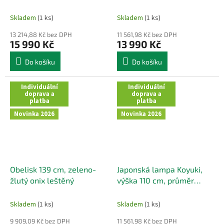
Skladem
(1 ks)
Skladem
(1 ks)
13 214,88 Kč bez DPH
11 561,98 Kč bez DPH
15 990 Kč
13 990 Kč
Do košíku
Do košíku
Individuální
Individuální
doprava a
doprava a
platba
platba
Novinka 2026
Novinka 2026
Obelisk 139 cm, zeleno-
Japonská lampa Koyuki,
žlutý onix leštěný
výška 110 cm, průměr
hlavy 38 cm
Skladem
(1 ks)
Skladem
(1 ks)
9 909,09 Kč bez DPH
11 561,98 Kč bez DPH