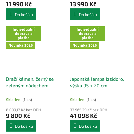
11 990 Kč
13 990 Kč
Do košíku
Do košíku
Individuální
Individuální
doprava a
doprava a
platba
platba
Novinka 2026
Novinka 2026
Dračí kámen, černý se
Japonská lampa Izsidoro,
zeleným nádechem,
výška 95 + 20 cm
Thajsko
podstavec
Skladem
(1 ks)
Skladem
(1 ks)
8 099,17 Kč bez DPH
33 965,29 Kč bez DPH
9 800 Kč
41 098 Kč
Do košíku
Do košíku