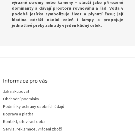
výrazné stromy nebo kameny – slouží jako přirozené
dominanty a dávají prostoru rovnováhu a řád. Voda v
podobě jezírka symbolizuje život a plynutí času; její
hladina odráží okolní zeleň i lampy a propojuje
jednotlivé prvky zahrady v jeden klidný celek.
Z
á
p
a
Informace pro vás
t
Jak nakupovat
í
Obchodní podmínky
Podmínky ochrany osobních údajů
Doprava a platba
Kontakt, otevírací doba
Servis, reklamace, vrácení zboží