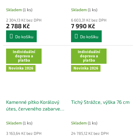
oranžové s bílou kresbou,
43x27 cm
Skladem
(1 ks)
Skladem
(1 ks)
2 304,13 Kč bez DPH
6 603,31 Kč bez DPH
2 788 Kč
7 990 Kč
Do košíku
Do košíku
Individuální
Individuální
doprava a
doprava a
platba
platba
Novinka 2026
Novinka 2026
Kamenné pítko Korálový
Tichý Strážce, výška 76 cm
útes, červeného zabarvení
44x37 cm
Skladem
(1 ks)
Skladem
(1 ks)
3 163,64 Kč bez DPH
24 785,12 Kč bez DPH