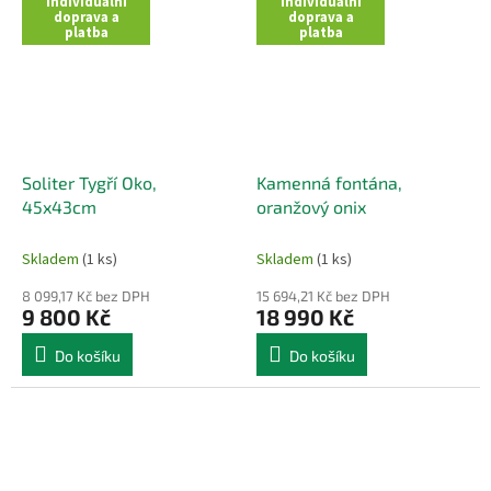
Individuální
Individuální
doprava a
doprava a
platba
platba
Soliter Tygří Oko,
Kamenná fontána,
45x43cm
oranžový onix
Skladem
(1 ks)
Skladem
(1 ks)
8 099,17 Kč bez DPH
15 694,21 Kč bez DPH
9 800 Kč
18 990 Kč
Do košíku
Do košíku