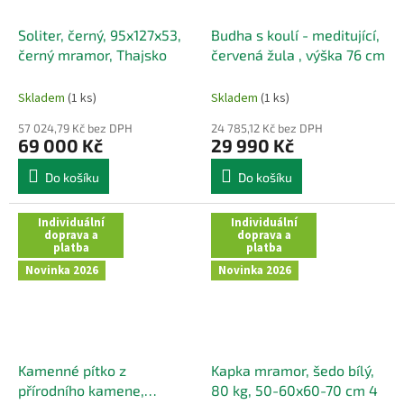
Soliter, černý, 95x127x53,
Budha s koulí - meditující,
černý mramor, Thajsko
červená žula , výška 76 cm
Skladem
(1 ks)
Skladem
(1 ks)
57 024,79 Kč bez DPH
24 785,12 Kč bez DPH
69 000 Kč
29 990 Kč
Do košíku
Do košíku
Individuální
Individuální
doprava a
doprava a
platba
platba
Novinka 2026
Novinka 2026
Kamenné pítko z
Kapka mramor, šedo bílý,
přírodního kamene,
80 kg, 50-60x60-70 cm 4