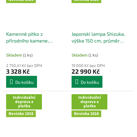
Kamenné pítko z
Japonskí lampa Shizuka,
přírodního kamene,
výška 150 cm, průměr
tmavého zabarvení 39x34
hlavy 63 cm
cm
Skladem
(1 ks)
Skladem
(1 ks)
2 750,41 Kč bez DPH
19 000 Kč bez DPH
3 328 Kč
22 990 Kč
Do košíku
Do košíku
Individuální
Individuální
doprava a
doprava a
platba
platba
Novinka 2026
Novinka 2026