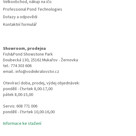
Velkoobchod, nákup na ičo
Professional Pond Technologies
Dotazy a odpovědi
Kontaktní formulář
Showroom, prodejna
Fish&Pond Showstone Park
Doubecká 130, 25162 Mukařov - Žernovka
tel.: 774 303 606
email.: info@vodnikralovstvi.cz
Otevírací doba, prodej, výdej objednávek:
pondělí - čtvrtek 8,00-17,00
pátek 8,00-15,00
Servis: 608 771 006
pondělí - čtvrtek 10,00-16,00
Informace ke stažení