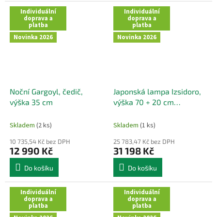
Individuální
Individuální
doprava a
doprava a
platba
platba
Novinka 2026
Novinka 2026
Noční Gargoyl, čedič,
Japonská lampa Izsidoro,
výška 35 cm
výška 70 + 20 cm
podstavec
Skladem
(2 ks)
Skladem
(1 ks)
10 735,54 Kč bez DPH
25 783,47 Kč bez DPH
12 990 Kč
31 198 Kč
Do košíku
Do košíku
Individuální
Individuální
doprava a
doprava a
platba
platba