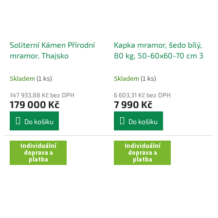
Soliterní Kámen Přírodní
Kapka mramor, šedo bílý,
mramor, Thajsko
80 kg, 50-60x60-70 cm 3
Skladem
(1 ks)
Skladem
(1 ks)
147 933,88 Kč bez DPH
6 603,31 Kč bez DPH
179 000 Kč
7 990 Kč
Do košíku
Do košíku
Individuální
Individuální
doprava a
doprava a
platba
platba