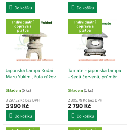
?
Do košíku
Do košíku
Individuální
Individuální
doprava a
doprava a
platba
platba
Japonská Lampa Kodai
Tamate - japonská lampa
Maru Yukimi, žula růžová,
- šedá červená, průměr 30
průměr 30 cm
cm
Skladem
(5 ks)
Skladem
(1 ks)
3 297,52 Kč bez DPH
2 305,79 Kč bez DPH
3 990 Kč
2 790 Kč
Do košíku
Do košíku