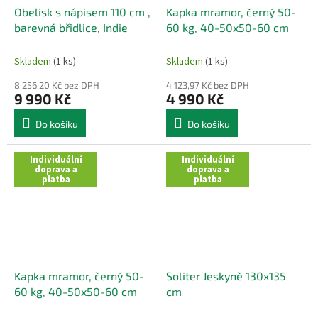
Obelisk s nápisem 110 cm ,
Kapka mramor, černý 50-
barevná břidlice, Indie
60 kg, 40-50x50-60 cm
Skladem
(1 ks)
Skladem
(1 ks)
8 256,20 Kč bez DPH
4 123,97 Kč bez DPH
9 990 Kč
4 990 Kč
Do košíku
Do košíku
Individuální
Individuální
doprava a
doprava a
platba
platba
Kapka mramor, černý 50-
Soliter Jeskyně 130x135
60 kg, 40-50x50-60 cm
cm