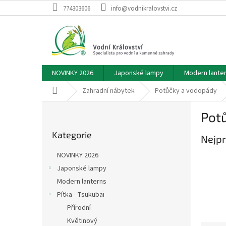
Přejít
774303606
info@vodnikralovstvi.cz
na
obsah
NOVINKY 2026
Japonské lampy
Modern lante
Domů
Zahradní nábytek
Potůčky a vodopády
P
Pot
o
Přeskočit
s
Kategorie
kategorie
Nejpr
t
r
NOVINKY 2026
a
Japonské lampy
n
Modern lanterns
n
í
Pítka - Tsukubai
p
Přírodní
a
Květinový