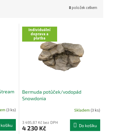
8
položek celkem
Individuální
doprava a
platba
Stream
Bermuda potůček/vodopád
Snowdonia
dem
(3 ks)
Skladem
(3 ks)
3 495,87 Kč bez DPH
 košíku
Do košíku
4 230 Kč