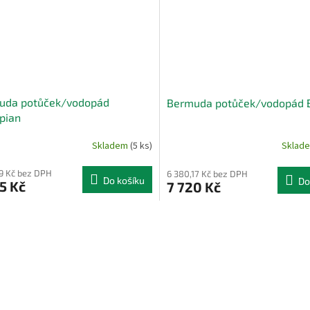
uda potůček/vodopád
Bermuda potůček/vodopád 
pian
Skladem
(5 ks)
Sklad
69 Kč bez DPH
6 380,17 Kč bez DPH
Do košíku
Do
5 Kč
7 720 Kč
O
v
l
á
d
a
c