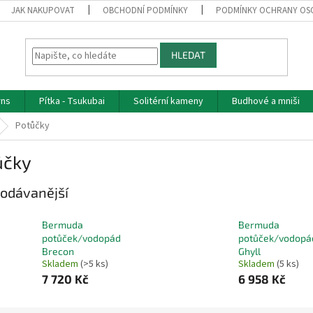
JAK NAKUPOVAT
OBCHODNÍ PODMÍNKY
PODMÍNKY OCHRANY OS
HLEDAT
rns
Pítka - Tsukubai
Solitérní kameny
Budhové a mniši
Potůčky
ůčky
odávanější
Bermuda
Bermuda
potůček/vodopád
potůček/vodopá
Brecon
Ghyll
Skladem
(>5 ks)
Skladem
(5 ks)
7 720 Kč
6 958 Kč