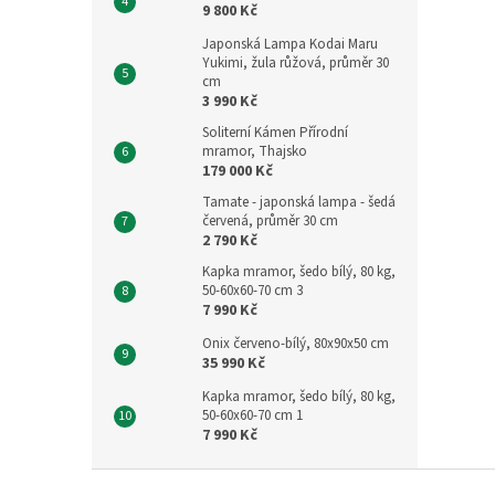
9 800 Kč
Japonská Lampa Kodai Maru
Yukimi, žula růžová, průměr 30
cm
3 990 Kč
Soliterní Kámen Přírodní
mramor, Thajsko
179 000 Kč
Tamate - japonská lampa - šedá
červená, průměr 30 cm
2 790 Kč
Kapka mramor, šedo bílý, 80 kg,
50-60x60-70 cm 3
7 990 Kč
Onix červeno-bílý, 80x90x50 cm
35 990 Kč
Kapka mramor, šedo bílý, 80 kg,
50-60x60-70 cm 1
7 990 Kč
Z