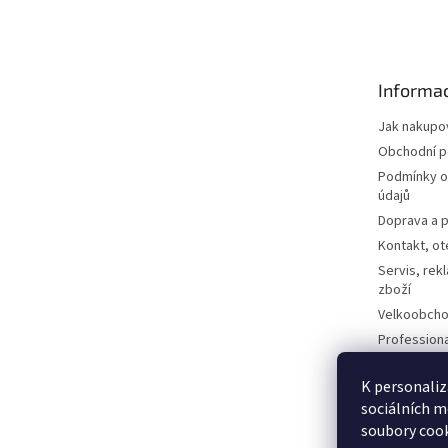
á
p
a
t
Informac
í
Jak nakupo
Obchodní 
Podmínky o
údajů
Doprava a p
Kontakt, ot
Servis, rek
zboží
Velkoobcho
Profession
Technologi
Dotazy a o
K personaliz
sociálních m
Kontaktní f
soubory cook