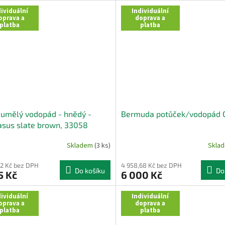
ividuální
Individuální
oprava a
doprava a
platba
platba
umělý vodopád - hnědý -
Bermuda potůček/vodopád 
sus slate brown, 33058
Skladem
(3 ks)
Skla
12 Kč bez DPH
4 958,68 Kč bez DPH
Do košíku
Do
5 Kč
6 000 Kč
ividuální
Individuální
oprava a
doprava a
platba
platba