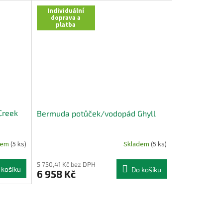
Individuální
doprava a
platba
Creek
Bermuda potůček/vodopád Ghyll
dem
(5 ks)
Skladem
(5 ks)
5 750,41 Kč bez DPH
 košíku
Do košíku
6 958 Kč