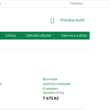
OBNÍCH ÚDAJŮ
DOPRAVA A PLATBA
KONTAKT, OTEVÍRACÍ DOBA
Přihlášení
NÁKUPNÍ
Prázdný košík
KOŠÍK
Zvířata
Zahradní nábytek
Dekorace a dárky
Akvarist
Bermuda
d
potůček/vodopád
Grampian
Skladem
(5 ks)
7 475 Kč