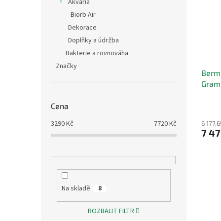
Akvária
Biorb Air
Dekorace
Doplňky a údržba
Bakterie a rovnováha
Značky
Berm
Gram
Cena
3290
Kč
7720
Kč
6 177,
7 47
Na skladě
8
ROZBALIT FILTR