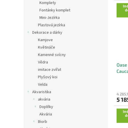
Komplety
Ind
Fontánky komplet
d
Mini-Jezírka
Plastová jezírka
Dekorace a dárky
Kamjove
Květináče
Kamenné svícny
Vědra
Oase 
imitace zvířat
Cauca
Plyšový koi
Velda
Akvaristika
4 285,
5 18
akvária
Doplňky
Ind
Akvária
d
Biorb