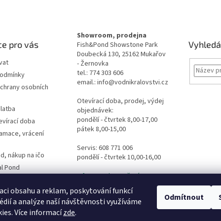
Showroom, prodejna
e pro vás
Vyhledá
Fish&Pond Showstone Park
Doubecká 130, 25162 Mukařov
vat
- Žernovka
tel.: 774 303 606
podmínky
email.: info@vodnikralovstvi.cz
chrany osobních
Otevírací doba, prodej, výdej
latba
objednávek:
pondělí - čtvrtek 8,00-17,00
evírací doba
pátek 8,00-15,00
lamace, vrácení
Servis: 608 771 006
d, nákup na ičo
pondělí - čtvrtek 10,00-16,00
al Pond
Informace ke stažení
es
dpovědi
aci obsahu a reklam, poskytování funkcí
Odmítnout
édií a analýze naší návštěvnosti využíváme
ormulář
ies. Více informací
zde
.