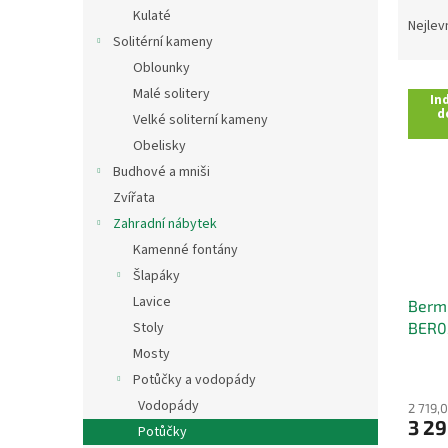
Ř
n
Kulaté
a
e
Nejlev
Solitérní kameny
z
l
e
Oblounky
V
n
Malé solitery
Ind
ý
í
d
Velké soliterní kameny
p
p
Obelisky
i
r
Budhové a mniši
s
o
p
Zvířata
d
r
u
Zahradní nábytek
o
k
Kamenné fontány
d
t
Šlapáky
u
ů
Lavice
Berm
k
BER0
Stoly
t
ů
Mosty
Potůčky a vodopády
Vodopády
2 719,
3 29
Potůčky