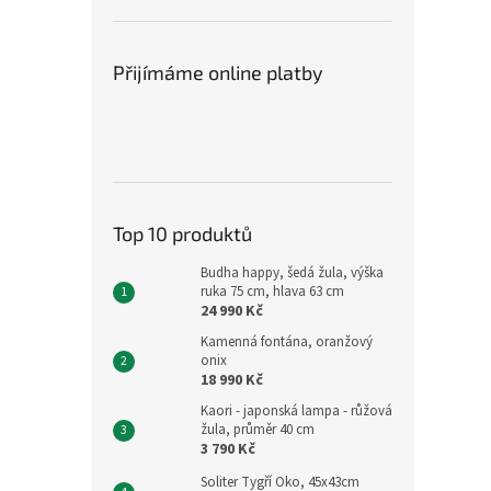
Přijímáme online platby
Top 10 produktů
Budha happy, šedá žula, výška
ruka 75 cm, hlava 63 cm
24 990 Kč
Kamenná fontána, oranžový
onix
18 990 Kč
Kaori - japonská lampa - růžová
žula, průměr 40 cm
3 790 Kč
Soliter Tygří Oko, 45x43cm