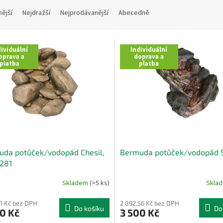
nější
Nejdražší
Nejprodávanější
Abecedně
ividuální
Individuální
oprava a
doprava a
platba
platba
uda potůček/vodopád Chesil,
Bermuda potůček/vodopád 
281
Skladem
(>5 ks)
Skla
01 Kč bez DPH
2 892,56 Kč bez DPH
Do košíku
Do
0 Kč
3 500 Kč