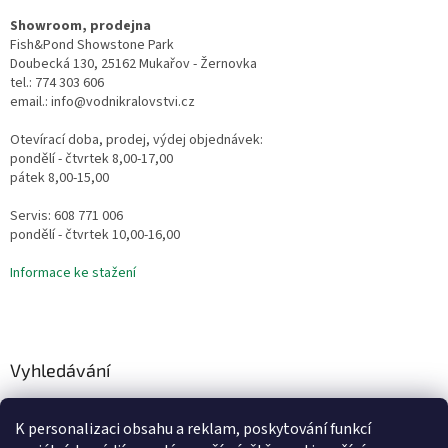
Showroom, prodejna
Fish&Pond Showstone Park
Doubecká 130, 25162 Mukařov - Žernovka
tel.: 774 303 606
email.: info@vodnikralovstvi.cz
Otevírací doba, prodej, výdej objednávek:
pondělí - čtvrtek 8,00-17,00
pátek 8,00-15,00
Servis: 608 771 006
pondělí - čtvrtek 10,00-16,00
Informace ke stažení
Vyhledávání
HLEDAT
K personalizaci obsahu a reklam, poskytování funkcí