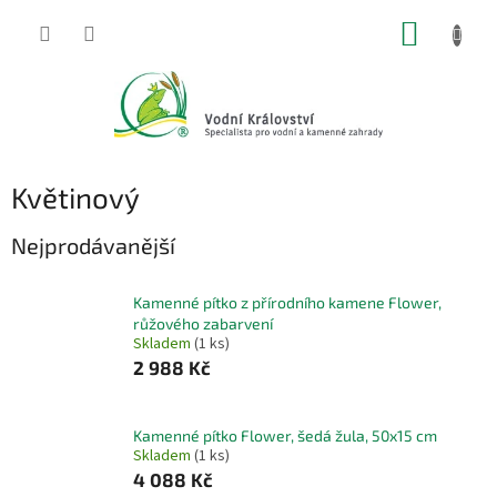
Přejít
NÁKUP
na
obsah
KOŠÍK
Květinový
Nejprodávanější
Kamenné pítko z přírodního kamene Flower,
růžového zabarvení
Skladem
(1 ks)
2 988 Kč
Kamenné pítko Flower, šedá žula, 50x15 cm
Skladem
(1 ks)
4 088 Kč