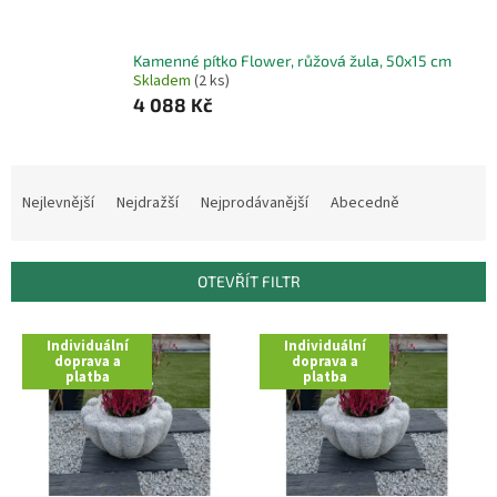
Kamenné pítko Flower, růžová žula, 50x15 cm
Skladem
(2 ks)
4 088 Kč
Ř
a
Nejlevnější
Nejdražší
Nejprodávanější
Abecedně
z
e
n
OTEVŘÍT FILTR
í
p
V
r
Individuální
Individuální
ý
doprava a
doprava a
o
platba
platba
p
d
i
u
s
k
p
t
r
ů