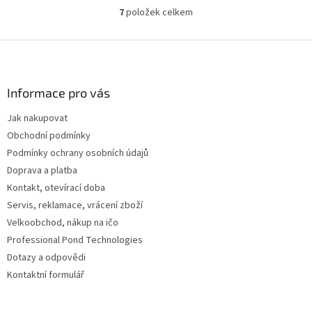
7
položek celkem
O
v
l
Z
á
á
d
p
a
a
Informace pro vás
c
t
í
Jak nakupovat
í
p
Obchodní podmínky
r
v
Podmínky ochrany osobních údajů
k
Doprava a platba
y
Kontakt, otevírací doba
v
ý
Servis, reklamace, vrácení zboží
p
Velkoobchod, nákup na ičo
i
Professional Pond Technologies
s
u
Dotazy a odpovědi
Kontaktní formulář