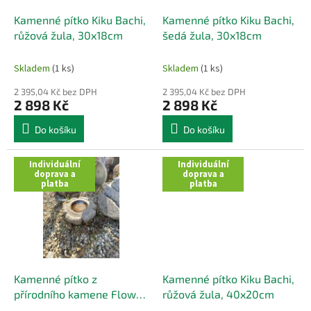
o
d
Kamenné pítko Kiku Bachi,
Kamenné pítko Kiku Bachi,
u
růžová žula, 30x18cm
šedá žula, 30x18cm
k
t
Skladem
(1 ks)
Skladem
(1 ks)
ů
2 395,04 Kč bez DPH
2 395,04 Kč bez DPH
2 898 Kč
2 898 Kč
Do košíku
Do košíku
Individuální
Individuální
doprava a
doprava a
platba
platba
Kamenné pítko z
Kamenné pítko Kiku Bachi,
přírodního kamene Flower,
růžová žula, 40x20cm
růžového zabarvení