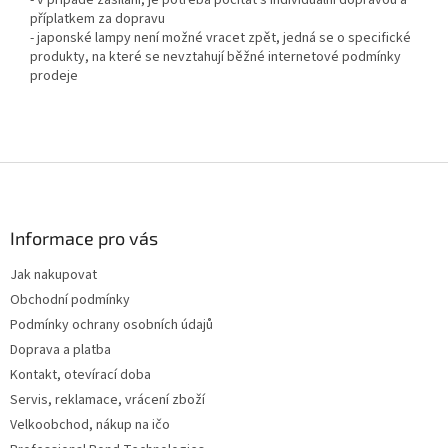
- v případě zasílání, je potřeba počítat s individuální dopravou a
příplatkem za dopravu
- japonské lampy není možné vracet zpět, jedná se o specifické
produkty, na které se nevztahují běžné internetové podmínky
prodeje
Z
á
p
a
Informace pro vás
t
Jak nakupovat
í
Obchodní podmínky
Podmínky ochrany osobních údajů
Doprava a platba
Kontakt, otevírací doba
Servis, reklamace, vrácení zboží
Velkoobchod, nákup na ičo