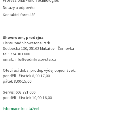
Professional Pond Technologies
Dotazy a odpovědi
Kontaktní formulář
Showroom, prodejna
Fish&Pond Showstone Park
Doubecká 130, 25162 Mukařov - Žernovka
tel.: 774 303 606
email.: info@vodnikralovstvi.cz
Otevírací doba, prodej, výdej objednávek:
pondělí - čtvrtek 8,00-17,00
pátek 8,00-15,00
Servis: 608 771 006
pondělí - čtvrtek 10,00-16,00
Informace ke stažení