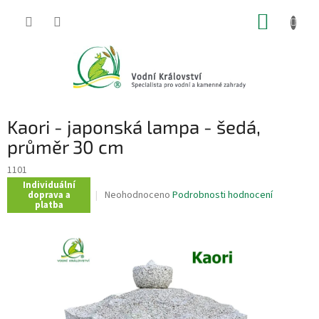
Přejít
NÁKUP
na
obsah
KOŠÍK
Kaori - japonská lampa - šedá,
průměr 30 cm
1101
Individuální
Průměrné
Neohodnoceno
Podrobnosti hodnocení
doprava a
platba
hodnocení
produktu
je
0,0
z
5
hvězdiček.