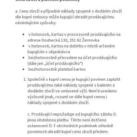
a. Cenu zboží a případné náklady spojené s dodáním zboží
dle kupní smlouvy může kupující uhradit prodávajícímu
následujícími způsoby:
v hotovosti, kartou v provozovně prodávajícího na
adrese Doubecká 130, 251 62 Žernovka
v hotovosti, kartou na dobírku v místě určeném
kupujícím v objednávce
bezhotovostně převodem na účet prodávajícího
(dále jen „účet prodávajícího“)
bezhotovostně platební kartou
Společně s kupní cenou je kupující povinen zaplatit
prodávajícímu také náklady spojené s balením a
dodáním zboží ve smluvené výši. Není-li uvedeno
výslovně jinak, rozumí se dále kupní cenou i
náklady spojené s dodáním zboží.
c. Prodávající nepožaduje od kupujícího zálohu či
jinou obdobnou platbu. Tímto není dotčeno
ustanovení čl. f. obchodních podmínek ohledně
povinnosti uhradit kupní cenu zboží předem.