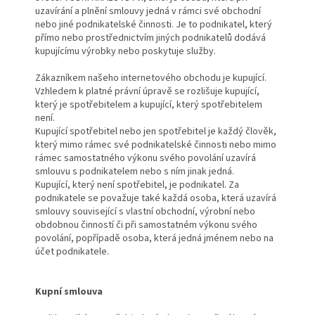
uzavírání a plnění smlouvy jedná v rámci své obchodní
nebo jiné podnikatelské činnosti. Je to podnikatel, který
přímo nebo prostřednictvím jiných podnikatelů dodává
kupujícímu výrobky nebo poskytuje služby.
Zákazníkem našeho internetového obchodu je kupující.
Vzhledem k platné právní úpravě se rozlišuje kupující,
který je spotřebitelem a kupující, který spotřebitelem
není.
Kupující spotřebitel nebo jen spotřebitel je každý člověk,
který mimo rámec své podnikatelské činnosti nebo mimo
rámec samostatného výkonu svého povolání uzavírá
smlouvu s podnikatelem nebo s ním jinak jedná.
Kupující, který není spotřebitel, je podnikatel. Za
podnikatele se považuje také každá osoba, která uzavírá
smlouvy související s vlastní obchodní, výrobní nebo
obdobnou činností či při samostatném výkonu svého
povolání, popřípadě osoba, která jedná jménem nebo na
účet podnikatele.
Kupní smlouva