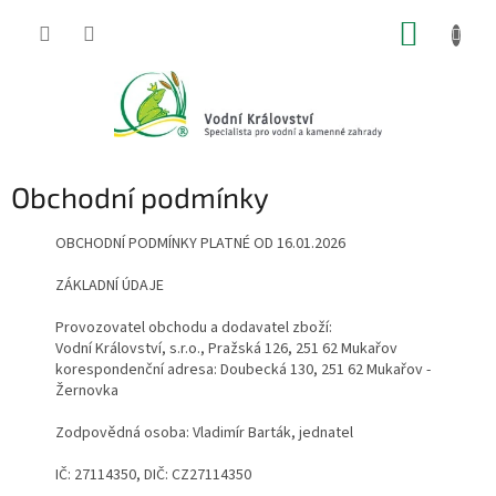
Přejít
NÁKUP
na
obsah
KOŠÍK
Obchodní podmínky
OBCHODNÍ PODMÍNKY PLATNÉ OD 16.01.2026
ZÁKLADNÍ ÚDAJE
Provozovatel obchodu a dodavatel zboží:
Vodní Království, s.r.o., Pražská 126, 251 62 Mukařov
korespondenční adresa: Doubecká 130, 251 62 Mukařov -
Žernovka
Zodpovědná osoba: Vladimír Barták, jednatel
IČ: 27114350, DIČ: CZ27114350