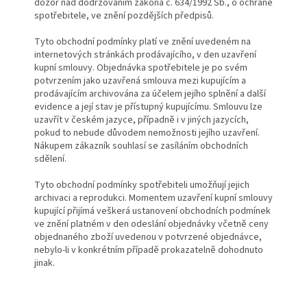
dozor nad dodržováním zákona č. 634/1992 Sb., o ochraně
spotřebitele, ve znění pozdějších předpisů.
Tyto obchodní podmínky platí ve znění uvedeném na
internetových stránkách prodávajícího, v den uzavření
kupní smlouvy. Objednávka spotřebitele je po svém
potvrzením jako uzavřená smlouva mezi kupujícím a
prodávajícím archivována za účelem jejího splnění a další
evidence a její stav je přístupný kupujícímu. Smlouvu lze
uzavřít v českém jazyce, případně i v jiných jazycích,
pokud to nebude důvodem nemožnosti jejího uzavření.
Nákupem zákazník souhlasí se zasíláním obchodních
sdělení.
Tyto obchodní podmínky spotřebiteli umožňují jejich
archivaci a reprodukci. Momentem uzavření kupní smlouvy
kupující přijímá veškerá ustanovení obchodních podmínek
ve znění platném v den odeslání objednávky včetně ceny
objednaného zboží uvedenou v potvrzené objednávce,
nebylo-li v konkrétním případě prokazatelně dohodnuto
jinak.