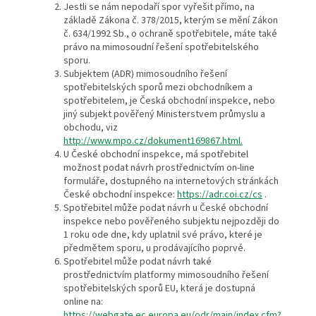
Jestli se nám nepodaří spor vyřešit přímo, na
základě Zákona č. 378/2015, kterým se mění Zákon
č. 634/1992 Sb., o ochraně spotřebitele, máte také
právo na mimosoudní řešení spotřebitelského
sporu.
Subjektem (ADR) mimosoudního řešení
spotřebitelských sporů mezi obchodníkem a
spotřebitelem, je Česká obchodní inspekce, nebo
jiný subjekt pověřený Ministerstvem průmyslu a
obchodu, viz
http://www.mpo.cz/dokument169867.html.
U České obchodní inspekce, má spotřebitel
možnost podat návrh prostřednictvím on-line
formuláře, dostupného na internetových stránkách
České obchodní inspekce:
https://adr.coi.cz/cs
.
Spotřebitel může podat návrh u České obchodní
inspekce nebo pověřeného subjektu nejpozději do
1 roku ode dne, kdy uplatnil své právo, které je
předmětem sporu, u prodávajícího poprvé.
Spotřebitel může podat návrh také
prostřednictvím platformy mimosoudního řešení
spotřebitelských sporů EU, která je dostupná
online na:
https://webgate.ec.europa.eu/odr/main/index.cfm?