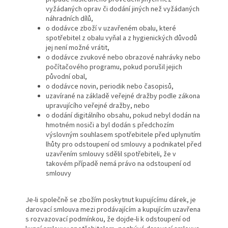
vyžádaných oprav či dodání jiných než vyžádaných
náhradních dílů,
o dodávce zboží v uzavřeném obalu, které
spotřebitel z obalu vyňal a z hygienických důvodů
jej není možné vrátit,
o dodávce zvukové nebo obrazové nahrávky nebo
počítačového programu, pokud porušil jejich
původní obal,
o dodávce novin, periodik nebo časopisů,
uzavírané na základě veřejné dražby podle zákona
upravujícího veřejné dražby, nebo
o dodání digitálního obsahu, pokud nebyl dodán na
hmotném nosiči a byl dodán s předchozím
výslovným souhlasem spotřebitele před uplynutím
lhůty pro odstoupení od smlouvy a podnikatel před
uzavřením smlouvy sdělil spotřebiteli, že v
takovém případě nemá právo na odstoupení od
smlouvy
Je-li společně se zbožím poskytnut kupujícímu dárek, je
darovací smlouva mezi prodávajícím a kupujícím uzavřena
s rozvazovací podmínkou, že dojde-li k odstoupení od