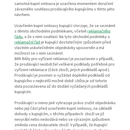
samotná kupní smlouva je uzavřena momentem doručení
závazného souhlasu prodávajícího kupujícímu s tímto jeho
návrhem.
Uzavřením kupní smlouvy kupující stvrzuje, že se seznámil
s těmito obchodními podmínkami, včetně
reklamačního
řádu
, a že s nimi souhlasí. Na tyto obchodní podmínky a
reklamační řád
je kupující dostatečným způsobem před
vlastním uskutečněním objednávky upozorněn a má
možnost se s nimi seznámit.
Běh lhůty pro vyřízení reklamací je pozastaven v případě,
že prodávající neobdržel veškeré podklady potřebné pro
vyřízení reklamace (části zboží, jiných podkladů apod.).
Prodávající je povinen si vyžádat doplnění podkladů od
kupujícího v nejkratší možné době. Lhůta je od tohoto
data pozastavena až do dodání vyžádaných podkladů
kupujícím.
Prodávající si mimo jiné vyhrazuje právo zrušit objednávku
nebo její část před uzavřením kupní smlouvy, na základě
dohody s kupujícím, v těchto případech: zboží se již
nevyrábí nebo nedodává nebo se výrazným způsobem
změnila cena dodavatele zboží. V případě, že Kupující