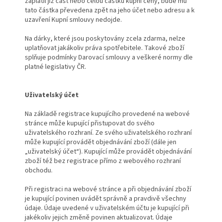
zaplatil již část nebo celou částku kupní ceny, bude mu
tato částka převedena zpět na jeho účet nebo adresu a k
uzavření Kupní smlouvy nedojde.
Na dárky, které jsou poskytovány zcela zdarma, nelze
uplatňovat jakákoliv práva spotřebitele. Takové zboží
splňuje podmínky Darovací smlouvy a veškeré normy dle
platné legislativy ČR.
Uživatelský účet
Na základě registrace kupujícího provedené na webové
stránce může kupující přistupovat do svého
uživatelského rozhraní. Ze svého uživatelského rozhraní
může kupující provádět objednávání zboží (dále jen
„uživatelský účet“). Kupující může provádět objednávání
zboží též bez registrace přímo z webového rozhraní
obchodu.
Při registraci na webové stránce a při objednávání zboží
je kupující povinen uvádět správně a pravdivě všechny
údaje. Údaje uvedené v uživatelském účtu je kupující při
jakékoliv jejich změně povinen aktualizovat. Údaje