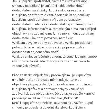
Je-li kupujícím spotřebitel, návrhem k uzavření kupní
smlouvy (nabídkou) je umístění nabízeného zboží
dodavatelem na stránky, kupní smlouva ze strany
kupujícího-spotřebitele vzniká odesláním objednávky
kupujícím–spotřebitelem a přijetím objednávky
dodavatelem. Toto přijetí dodavatel neprodleně potvrdí
kupujícímu informativním-automatickým e-mailem o přijetí
objednávky na zadaný e-mail, na vznik smlouvy ze strany
dodavatele však toto potvrzení nemá vliv.
Vznik smlouvy ze strany dodavatele vzniká po odeslání
potvrzujícího emailu o potvrzení o připravenosti a
dostupnosti objednaného zboží.
Vzniklou smlouvu (včetně dohodnuté ceny) lze měnit nebo
rušit pouze na základě dohody stran nebo na základě
zákonných důvodů.
Před zasláním objednávky prodávajícímu je kupujícímu
umožněno zkontrolovat a měnit údaje, které do
objednávky kupující vložil, a to i s ohledem na možnost
kupujícího zjišťovat a opravovat chyby vzniklé při
zadávání dat do objednávky. Objednávku odešle kupující
prodávajícímu kliknutím na tlačítko „Dokončit".
Není-li kupujícím spotřebitel, návrhem na uzavření kupní
smlouvy je odeslaná objednávka zboží kupujícím a