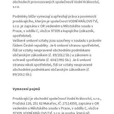
obchodech provozovaných společností Vodní Království,
s.r.o.
Podmínky blíže vymezují a upřesňují práva a povinnosti
prodávajícího, kterým je společnost VODNÍ KRÁLOVSTVÍ,
s.r.o. je zapsána v OR vedeném u Městského soudu v
Praze, v oddílu C, vložce 97309 a kupujícího (zákazník,
spotřebitel).
Veškeré smluvní vztahy jsou uzavřeny v souladu s právním
řádem České republiky. Je-li smluvní stranou spotřebitel,
řídí se vztahy neupravené obchodními podmínkami
občanským zákoníkem (č. 89/2012 Sb.) a zákonem o
ochraně spotřebitele (č. 634/1992 Sb.). Je-li smluvní
stranou nikoli spotřebitel, řídí se vztahy neupravené
obchodními podmínkami občanským zákoníkem (č.
89/2012 Sb.).
Vymezení pojmů
Prodávající je obchodní společnost Vodní Království, s.r.o.,
Pražská 126, 251 62 Mukařov, IČ: 27114350, zapsána v OR
vedeném u Městského soudu v Praze, v oddílu C, vložce
97309. VODNÍ KRÁLOVSTVÍ, s.r.o. je osoba, která při