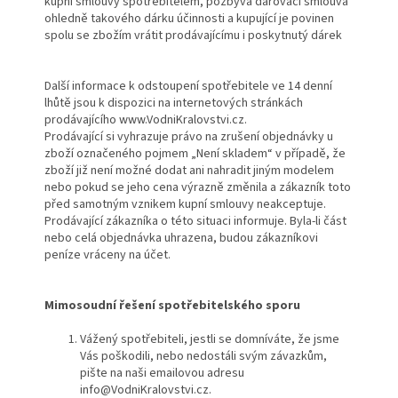
kupní smlouvy spotřebitelem, pozbývá darovací smlouva
ohledně takového dárku účinnosti a kupující je povinen
spolu se zbožím vrátit prodávajícímu i poskytnutý dárek
Další informace k odstoupení spotřebitele ve 14 denní
lhůtě jsou k dispozici na internetových stránkách
prodávajícího www.VodniKralovstvi.cz.
Prodávající si vyhrazuje právo na zrušení objednávky u
zboží označeného pojmem „Není skladem“ v případě, že
zboží již není možné dodat ani nahradit jiným modelem
nebo pokud se jeho cena výrazně změnila a zákazník toto
před samotným vznikem kupní smlouvy neakceptuje.
Prodávající zákazníka o této situaci informuje. Byla-li část
nebo celá objednávka uhrazena, budou zákazníkovi
peníze vráceny na účet.
Mimosoudní řešení spotřebitelského sporu
Vážený spotřebiteli, jestli se domníváte, že jsme
Vás poškodili, nebo nedostáli svým závazkům,
pište na naši emailovou adresu
info@VodniKralovstvi.cz.