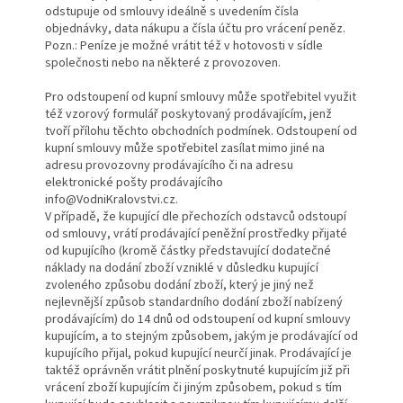
odstupuje od smlouvy ideálně s uvedením čísla
objednávky, data nákupu a čísla účtu pro vrácení peněz.
Pozn.: Peníze je možné vrátit též v hotovosti v sídle
společnosti nebo na některé z provozoven.
Pro odstoupení od kupní smlouvy může spotřebitel využit
též vzorový formulář poskytovaný prodávajícím, jenž
tvoří přílohu těchto obchodních podmínek. Odstoupení od
kupní smlouvy může spotřebitel zasílat mimo jiné na
adresu provozovny prodávajícího či na adresu
elektronické pošty prodávajícího
info@VodniKralovstvi.cz.
V případě, že kupující dle přechozích odstavců odstoupí
od smlouvy, vrátí prodávající peněžní prostředky přijaté
od kupujícího (kromě částky představující dodatečné
náklady na dodání zboží vzniklé v důsledku kupující
zvoleného způsobu dodání zboží, který je jiný než
nejlevnější způsob standardního dodání zboží nabízený
prodávajícím) do 14 dnů od odstoupení od kupní smlouvy
kupujícím, a to stejným způsobem, jakým je prodávající od
kupujícího přijal, pokud kupující neurčí jinak. Prodávající je
taktéž oprávněn vrátit plnění poskytnuté kupujícím již při
vrácení zboží kupujícím či jiným způsobem, pokud s tím