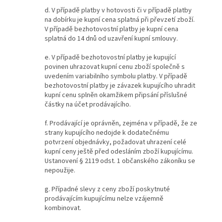
d. V případě platby v hotovosti či v případě platby
na dobírku je kupní cena splatná při převzetí zboží.
V případě bezhotovostní platby je kupní cena
splatná do 14 dnů od uzavření kupní smlouvy.
e. V případě bezhotovostní platby je kupující
povinen uhrazovat kupní cenu zboží společně s
uvedením variabilního symbolu platby. V případě
bezhotovostní platby je závazek kupujícího uhradit
kupní cenu splněn okamžikem připsání příslušné
částky na účet prodávajícího.
f. Prodávající je oprávněn, zejména v případě, že ze
strany kupujícího nedojde k dodatečnému
potvrzení objednávky, požadovat uhrazení celé
kupní ceny ještě před odesláním zboží kupujícímu.
Ustanovení § 2119 odst. 1 občanského zákoníku se
nepoužije.
g. Případné slevy z ceny zboží poskytnuté
prodávajícím kupujícímu nelze vzájemně
kombinovat.