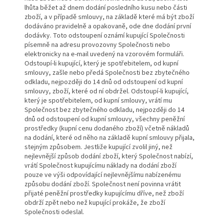
lhůta běžet až dnem dodání posledního kusu nebo části
zboží, a v případě smlouvy, na základě které má být zboží
dodáváno pravidelně a opakovaně, ode dne dodání první
dodávky. Toto odstoupení oznámí kupující Společnosti
písemně na adresu provozovny Společnosti nebo
elektronicky na e-mail uvedený na vzorovém formuláři.
Odstoupí-li kupující, který je spotřebitelem, od kupní
smlouvy, zašle nebo předá Společnosti bez zbytečného
odkladu, nejpozději do 14 dnů od odstoupení od kupní
smlouvy, zboží, které od ní obdržel. Odstoupí-li kupující,
který je spotřebitelem, od kupní smlouvy, vrátí mu
Společnost bez zbytečného odkladu, nejpozději do 14
dnů od odstoupení od kupní smlouvy, všechny peněžní
prostředky (kupní cenu dodaného zboží) včetně nákladů
na dodání, které od něho na základě kupní smlouvy přijala,
stejným způsobem. Jestliže kupující zvolil jiný, než
nejlevnější způsob dodání zboží, který Společnost nabízí,
vrátí Společnost kupujícímu náklady na dodání zboží
pouze ve výši odpovídající nejlevnějšímu nabízenému
způsobu dodání zboží. Společnost není povinna vrátit
přijaté peněžní prostředky kupujícímu dříve, než zboží
obdrží zpět nebo než kupující prokáže, že zboží
Společnosti odeslal.