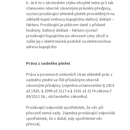
h. Je-li to v obchodním styku obvyklé nebo je-li tak
stanoveno obecně závaznými právními předpisy,
vystaví prodávající ohledně plateb prováděných na
základě kupní smlouvy kupujícímu daňový doklad –
fakturu. Prodávající je plátcem daně z přidané
hodnoty. Daňový doklad – fakturu vystaví
prodávající kupujícímu po uhrazení ceny zboží a
zašle jej v elektronické podobě na elektronickou
adresu kupujícího.
Práva z vadného plnění
Práva a povinnosti smluvních stran ohledně práv z
vadného plnění se řídí příslušnými obecně
závaznými předpisy (zejména ustanoveními § 1914
až 1925, § 2099 až 2117 a § 2161 až 2174 zákona č.
89/2012 Sb., občanského zákoníku).
Prodávající odpovídá spotřebiteli, že věc při
převzetí nemá vady. Zejména prodávající odpovídá
spotřebiteli, že v době, kdy spotřebitel věc
převzal,