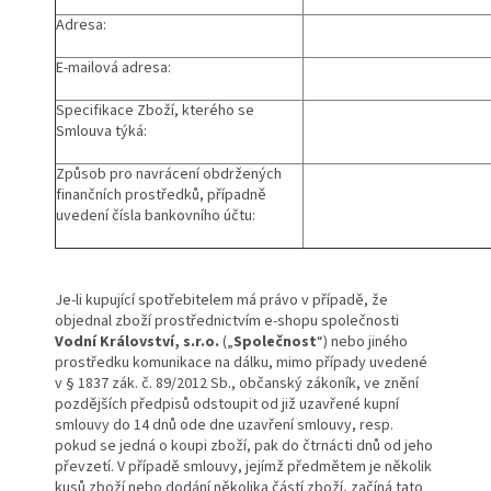
Adresa:
E-mailová adresa:
Specifikace Zboží, kterého se
Smlouva týká:
Způsob pro navrácení obdržených
finančních prostředků, případně
uvedení čísla bankovního účtu:
Je-li kupující spotřebitelem má právo v případě, že
objednal zboží prostřednictvím e-shopu společnosti
Vodní Království, s.r.o.
(„
Společnost
“) nebo jiného
prostředku komunikace na dálku, mimo případy uvedené
v § 1837 zák. č. 89/2012 Sb., občanský zákoník, ve znění
pozdějších předpisů odstoupit od již uzavřené kupní
smlouvy do 14 dnů ode dne uzavření smlouvy, resp.
pokud se jedná o koupi zboží, pak do čtrnácti dnů od jeho
převzetí. V případě smlouvy, jejímž předmětem je několik
kusů zboží nebo dodání několika částí zboží, začíná tato