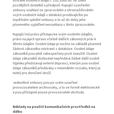
ochraně osobních údajů č. 101/2000 Sb. ve znění
pozdějších dodatků a předpisů. Kupující uzavřením
smlouvy souhlasí se zpracováním a shromažďováním
svých osobních údajů v databázi prodávajícího po
úspěšném splnění smlouvy a to až do doby jeho
písemného vyjádření nesouhlasu s tímto zpracováním.
Kupující má právo přístupu ke svým osobním údajům,
právo na jejich opravu včetně dalších zákonných práv k
těmto údajům. Osobní údaje je možno na základě písemné
žádosti zákazníka odstranit z databáze. Osobní údaje
zákazníků jsou plně zabezpečeny proti zneužití. Osobní
údaje zákazníků dodavatel nepředává žádné další osobě.
Výjimku představují externí dopravci, kterým jsou osobní
údaje zákazníků předávány v minimálním rozsahu, který je
nutný pro doručení zboží.
Jednotlivé smlouvy jsou po svém uzavření
provozovatelem archivovány, a to ve formě elektronické
a jsou přístupné pouze provozovateli obchodu.
Náklady na použití komunikačních prostředků na
dálku