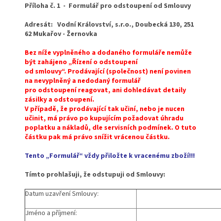
Příloha č. 1 - Formulář pro odstoupení od Smlouvy
Adresát: Vodní Království, s.r.o., Doubecká 130, 251
62 Mukařov - Žernovka
Bez níže vyplněného a dodaného formuláře nemůže
být zahájeno „Řízení o odstoupení
od smlouvy“. Prodávající (společnost) není povinen
na nevyplněný a nedodaný formulář
pro odstoupení reagovat, ani dohledávat detaily
zásilky a odstoupení.
V případě, že prodávající tak učiní, nebo je nucen
učinit, má právo po kupujícím požadovat úhradu
poplatku a nákladů, dle servisních podmínek. O tuto
částku pak má právo snížit vrácenou částku.
Tento „Formulář“ vždy přiložte k vracenému zboží!!!
Tímto prohlašuji, že odstupuji od Smlouvy:
Datum uzavření Smlouvy:
Jméno a příjmení: