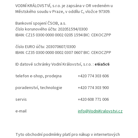
VODNÍ KRÁLOVSTVÍ, s.r.o. je zapsána v OR vedeném u
Městského soudu v Praze, v oddílu C, vložce 97309.
Bankovní spojení ČSOB, a.s.
číslo korunového účtu: 202051594/0300
IBAN: CZ15 0300 0000 0002 0205 1594 BIC: CEKOCZPP
číslo EURO účtu: 203070607/0300
IBAN: CZ35 0300 0000 0002 0307 0607 BIC: CEKOCZPP
ID datové schránky Vodní Království, s.r.o. :
e6ia5c6
telefon e-shop, prodejna
+420 774 303 606
poradenství, technologie
+420 774 303 900
servis
+420 608 771 006
e-mail
info@VodniKralovstvi.cz
Tyto obchodní podmínky platí pro nákup v internetových