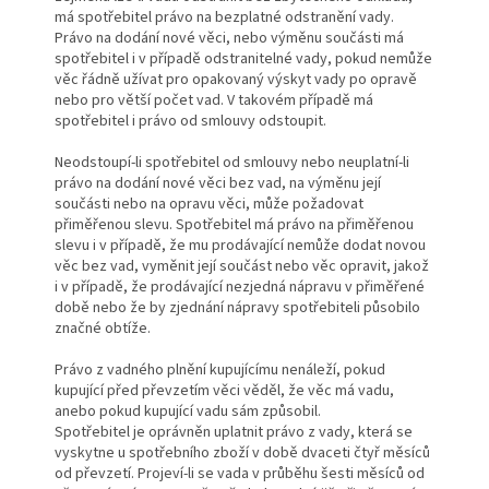
má spotřebitel právo na bezplatné odstranění vady.
Právo na dodání nové věci, nebo výměnu součásti má
spotřebitel i v případě odstranitelné vady, pokud nemůže
věc řádně užívat pro opakovaný výskyt vady po opravě
nebo pro větší počet vad. V takovém případě má
spotřebitel i právo od smlouvy odstoupit.
Neodstoupí-li spotřebitel od smlouvy nebo neuplatní-li
právo na dodání nové věci bez vad, na výměnu její
součásti nebo na opravu věci, může požadovat
přiměřenou slevu. Spotřebitel má právo na přiměřenou
slevu i v případě, že mu prodávající nemůže dodat novou
věc bez vad, vyměnit její součást nebo věc opravit, jakož
i v případě, že prodávající nezjedná nápravu v přiměřené
době nebo že by zjednání nápravy spotřebiteli působilo
značné obtíže.
Právo z vadného plnění kupujícímu nenáleží, pokud
kupující před převzetím věci věděl, že věc má vadu,
anebo pokud kupující vadu sám způsobil.
Spotřebitel je oprávněn uplatnit právo z vady, která se
vyskytne u spotřebního zboží v době dvaceti čtyř měsíců
od převzetí. Projeví-li se vada v průběhu šesti měsíců od