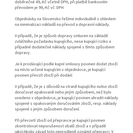
doběrečné 49,-Kč včetně DPH, při platbě bankovním
převodem je 99,-Kč vč. DPH.
Objednávky na Slovensko řešíme individuálně s ohledem
na minimalizaci nákladů na převod a dopravní náklady.
V případě, že je způsob dopravy smluven na základě
zvláštního požadavku kupujícího, nese kupující riziko a
případné dodatečné náklady spojené s tímto způsobem
dopravy.
Je-li prodávající podle kupní smlouvy povinen dodat zboží
na místo určené kupujícím v objednávce, je kupující
povinen převzít zboží při dodání.
V případě, že je z důvodů na straně kupujícího nutno zboží
doručovat opakovaně nebo jiným způsobem, než bylo
uvedeno v objednávce, je kupující povinen uhradit náklady
spojené s opakovaným doručováním zboží, resp. náklady
spojené s jiným způsobem doručení.
Při převzetí zboží od přepravce je kupující povinen
zkontrolovat neporušenost obalů zboží a v případě
jakýchkoliv závad toto neprodleně oznámit přepravci. V