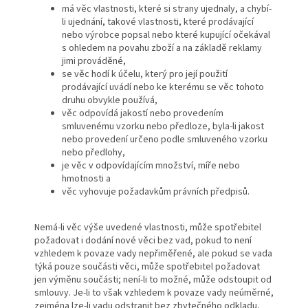
má věc vlastnosti, které si strany ujednaly, a chybí-
li ujednání, takové vlastnosti, které prodávající
nebo výrobce popsal nebo které kupující očekával
s ohledem na povahu zboží a na základě reklamy
jimi prováděné,
se věc hodí k účelu, který pro její použití
prodávající uvádí nebo ke kterému se věc tohoto
druhu obvykle používá,
věc odpovídá jakostí nebo provedením
smluvenému vzorku nebo předloze, byla-li jakost
nebo provedení určeno podle smluveného vzorku
nebo předlohy,
je věc v odpovídajícím množství, míře nebo
hmotnosti a
věc vyhovuje požadavkům právních předpisů.
Nemá-li věc výše uvedené vlastnosti, může spotřebitel
požadovat i dodání nové věci bez vad, pokud to není
vzhledem k povaze vady nepřiměřené, ale pokud se vada
týká pouze součásti věci, může spotřebitel požadovat
jen výměnu součásti; není-li to možné, může odstoupit od
smlouvy. Je-li to však vzhledem k povaze vady neúměrné,
zejména lze-li vadu odstranit bez zbytečného odkladu,