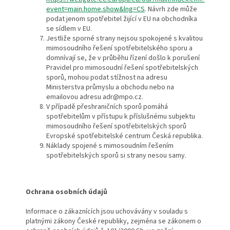
event=main.home.show&lng=CS
. Návrh zde může
podat jenom spotřebitel žijící v EU na obchodníka
se sídlem v EU.
Jestliže sporné strany nejsou spokojené s kvalitou
mimosoudního řešení spotřebitelského sporu a
domnívají se, že v průběhu řízení došlo k porušení
Pravidel pro mimosoudní řešení spotřebitelských
sporů, mohou podat stížnost na adresu
Ministerstva průmyslu a obchodu nebo na
emailovou adresu adr@mpo.cz.
V případě přeshraničních sporů pomáhá
spotřebitelům v přístupu k příslušnému subjektu
mimosoudního řešení spotřebitelských sporů
Evropské spotřebitelské centrum Česká republika.
Náklady spojené s mimosoudním řešením
spotřebitelských sporů si strany nesou samy.
Ochrana osobních údajů
Informace o zákaznících jsou uchovávány v souladu s
platnými zákony České republiky, zejména se zákonem o