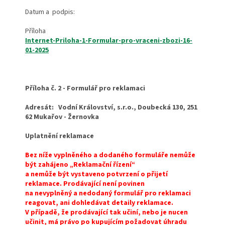
Datum a podpis:
Příloha
Internet-Priloha-1-Formular-pro-vraceni-zbozi-16-
01-2025
Příloha č. 2 - Formulář pro reklamaci
Adresát: Vodní Království, s.r.o., Doubecká 130, 251
62 Mukařov - Žernovka
Uplatnění reklamace
Bez níže vyplněného a dodaného formuláře nemůže
být zahájeno „Reklamační řízení“
a nemůže být vystaveno potvrzení o přijetí
reklamace. Prodávající není povinen
na nevyplněný a nedodaný formulář pro reklamaci
reagovat, ani dohledávat detaily reklamace.
V případě, že prodávající tak učiní, nebo je nucen
učinit, má právo po kupujícím požadovat úhradu