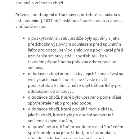
spojené s vrácením zboží.
Právo na odstoupení od smlouvy spotřebitel v souladu s
ustanovením § 1837 občanského zákoníku nemá zejména,
v případě smluv:
o poskytování služeb, jestliže byly splněny s jeho
předchozím výslovným souhlasem před uplynutím
lhůty pro odstoupení od smlouvy a podnikatel před
uzavřením smlouvy sdělil spotřebiteli, že v
takovém případě nemá právo na odstoupení od
smlouvy,
o dodávce zboží nebo služby, jejichž cena závisí na
výchylkách finančního trhu nezávisle na vůli
podnikatele a k němuž může dojít během lhůty pro
odstoupení od smlouvy,
o dodávce zboží, které bylo upraveno podle přání
spotřebitele nebo pro jeho osobu,
o dodávce zboží, které podléhá rychlé zkáze,
jakož i zboží, které bylo po dodání nenávratně
smíseno s jiným zbožím,
o opravě nebo údržbě provedené v místě určeném
spotřebitelem na jeho žádost; to však neplatí v
případě následného provedení jiných než