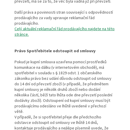
převzetí, má se za to, že věc byla vadná již při převzetí.
Další práva a povinnosti stran související s odpovědností
prodávajícího za vady upravuje reklamační řád
prodávajícího.
Celý aktuální reklamační řád prodávajícího najdete na této
stránce.
Právo Spotřebitele odstoupit od smlouvy
Pokud je kupní smlouva uzavřena pomocí prostředků
komunikace na dálku (v internetovém obchodě), má
spotřebitel v souladu s § 1829 odst. 1 občanského
zákoníku právo bez udání důvodu odstoupit od smlouvy
do 14 dní od převzetí zboží (v případě, že předmětem
kupní smlouvy je několik druhů zboží nebo dodání
několika částí, běží tato lhůta ode dne převzetí poslední
dodávky zboží). Odstoupení od kupní smlouvy musí být
prodávajícímu odesláno ve lhůtě uvedené v přechozí
větě.
V případě, že si spotřebitel přeje dle předchozího
odstavce odstoupit od smlouvy ve lhůtě 14 dnů,
kontaktuje prodávajícího a nejlépe písemně uvede, že