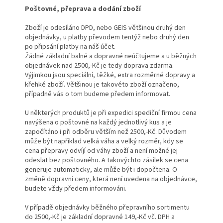
Poštovné, přeprava a dodání zboží
Zboží je odesíláno DPD, nebo GEIS většinou druhý den
objednávky, u platby převodem tentýž nebo druhý den
po připsání platby na náš účet.
Žádné základní balné a dopravné neúčtujeme a u běžných
objednávek nad 2500,-Kč je tedy doprava zdarma.
Výjimkou jsou speciální, těžké, extra rozměrné dopravy a
křehké zboží. Většinou je takovéto zboží označeno,
případně vás o tom budeme předem informovat.
U některých produktů je při expedici spediční firmou cena
navýšena o poštovné na každý jednotlivý kus a je
započítáno i při odběru větším než 2500,-Kč. Důvodem
může být například velká váha a velký rozměr, kdy se
cena přepravy odvíjí od váhy zboží a není možné jej
odeslat bez poštovného. A takovýchto zásilek se cena
generuje automaticky, ale může být i dopočtena. O
změně dopravní ceny, která není uvedena na objednávce,
budete vždy předem informováni.
V případě objednávky běžného přepravního sortimentu
do 2500,-Kč je základní dopravné 149,-Kč vč. DPH a