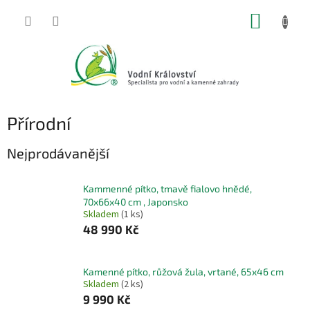
Přejít
NÁKUP
na
obsah
KOŠÍK
Přírodní
Nejprodávanější
Kammenné pítko, tmavě fialovo hnědé,
70x66x40 cm , Japonsko
Skladem
(1 ks)
48 990 Kč
Kamenné pítko, růžová žula, vrtané, 65x46 cm
Skladem
(2 ks)
9 990 Kč