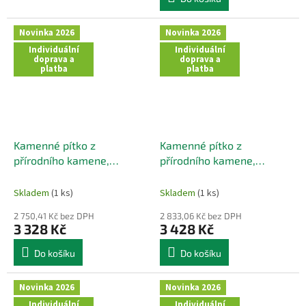
Novinka 2026
Novinka 2026
Individuální
Individuální
doprava a
doprava a
platba
platba
Kamenné pítko z
Kamenné pítko z
přírodního kamene,
přírodního kamene,
tmavého zabarvení 39x34
oranžového zabarvení
cm
46x27 cm
Skladem
(1 ks)
Skladem
(1 ks)
2 750,41 Kč bez DPH
2 833,06 Kč bez DPH
3 328 Kč
3 428 Kč
Do košíku
Do košíku
Novinka 2026
Novinka 2026
Individuální
Individuální