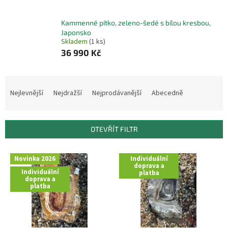
Kammenné pítko, zeleno-šedé s bílou kresbou,
Japonsko
Skladem
(1 ks)
36 990 Kč
Ř
a
Nejlevnější
Nejdražší
Nejprodávanější
Abecedně
z
e
n
OTEVŘÍT FILTR
í
p
V
r
Novinka 2026
Individuální
ý
doprava a
o
Individuální
platba
p
doprava a
d
i
platba
u
s
k
p
t
r
ů