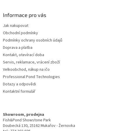
c
á
n
í
p
í
p
a
Informace pro vás
r
t
v
Jak nakupovat
í
k
Obchodní podmínky
y
v
Podmínky ochrany osobních údajů
ý
Doprava a platba
p
Kontakt, otevírací doba
i
s
Servis, reklamace, vrácení zboží
u
Velkoobchod, nákup na ičo
Professional Pond Technologies
Dotazy a odpovědi
Kontaktní formulář
Showroom, prodejna
Fish&Pond Showstone Park
Doubecká 130, 25162 Mukařov - Žernovka