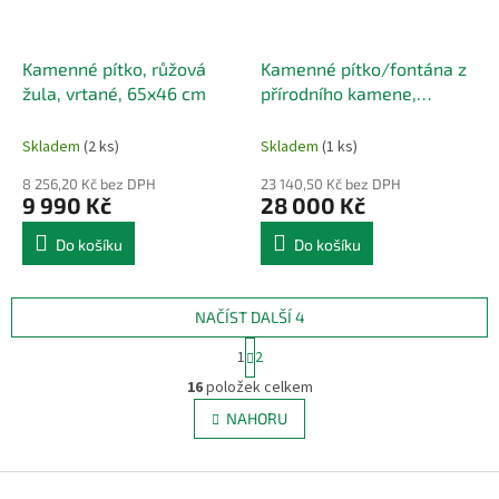
Kamenné pítko, růžová
Kamenné pítko/fontána z
žula, vrtané, 65x46 cm
přírodního kamene,
růžového zabarvení
Skladem
(2 ks)
Skladem
(1 ks)
8 256,20 Kč bez DPH
23 140,50 Kč bez DPH
9 990 Kč
28 000 Kč
Do košíku
Do košíku
NAČÍST DALŠÍ 4
S
1
2
t
O
r
16
položek celkem
v
á
l
NAHORU
n
á
k
d
o
v
Z
a
á