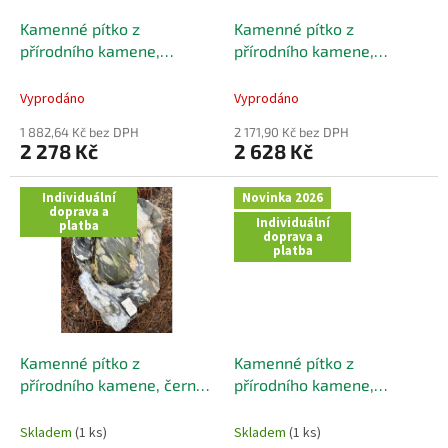
o
d
Kamenné pítko z
Kamenné pítko z
u
přírodního kamene,
přírodního kamene,
k
oranžového zabarvení,
černého-šedé 44x24 cm
t
37x26 cm
Vyprodáno
Vyprodáno
ů
1 882,64 Kč bez DPH
2 171,90 Kč bez DPH
2 278 Kč
2 628 Kč
Individuální
Novinka 2026
doprava a
Individuální
platba
doprava a
platba
Kamenné pítko z
Kamenné pítko z
přírodního kamene, černé
přírodního kamene,
s bílou kresbou 46x29 cm
oranžové s bílou kresbou,
43x27 cm
Skladem
(1 ks)
Skladem
(1 ks)