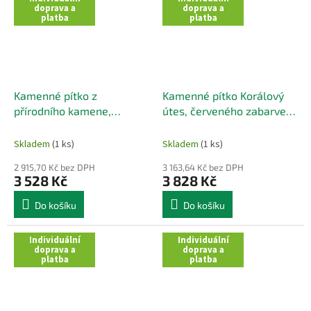
doprava a
doprava a
platba
platba
Kamenné pítko z
Kamenné pítko Korálový
přírodního kamene,
útes, červeného zabarvení
růžového zabarvení,
44x37 cm
34x33 cm
Skladem
(1 ks)
Skladem
(1 ks)
2 915,70 Kč bez DPH
3 163,64 Kč bez DPH
3 528 Kč
3 828 Kč
Do košíku
Do košíku
Individuální
Individuální
doprava a
doprava a
platba
platba