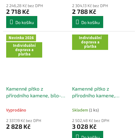
2 246,28 Kč bez DPH
2 304,13 Kč bez DPH
2 718 Kč
2 788 Kč
Do košíku
Do košíku
Novinka 2026
Individuální
doprava a
Individuální
platba
doprava a
platba
Kamenné pítko z
Kamenné pítko z
přírodního kamene, bílo-
přírodního kamene,
oranžové, 45x32 cm
černého zabarvení, 39x36
cm
Vyprodáno
Skladem
(1 ks)
2 337,19 Kč bez DPH
2 502,48 Kč bez DPH
2 828 Kč
3 028 Kč
Do košíku