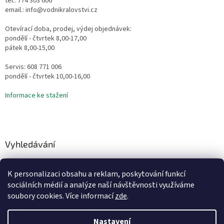
tel.: 774 303 606
email.: info@vodnikralovstvi.cz
Otevírací doba, prodej, výdej objednávek:
pondělí - čtvrtek 8,00-17,00
pátek 8,00-15,00
Servis: 608 771 006
pondělí - čtvrtek 10,00-16,00
Informace ke stažení
Vyhledávání
HLEDAT
K personalizaci obsahu a reklam, poskytování funkcí
sociálních médií a analýze naší návštěvnosti využíváme
soubory cookies. Více informací
zde
.
Vytvořil Shoptet
Nastavení