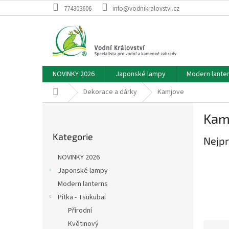
Přejít
774303606
info@vodnikralovstvi.cz
na
obsah
NOVINKY 2026
Japonské lampy
Modern lante
Domů
Dekorace a dárky
Kamjove
P
Kam
o
Přeskočit
s
Kategorie
kategorie
Nejpr
t
r
NOVINKY 2026
a
Japonské lampy
n
Modern lanterns
n
í
Pítka - Tsukubai
p
Přírodní
a
Květinový
Ř