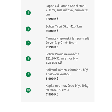
Japonská Lampa Kodai Maru
Yukimi, žula růžová, průměr 30
cm
3 990 Kč
Soliter Tygří Oko, 45x43cm
9 800 Kč
Tamate - japonská lampa - šedá
červená, průměr 30 cm
2 790 Kč
Soliter Proud nekonečna
120x90x30, mramor bílý
128 000 Kč
Soliterní kámen s fontánou bílý
s fialovou kresbou
3 990 Kč
Kapka mramor, šedo bílý, 80 kg,
50-60x60-70 cm 3
7 990 Kč
Z
á