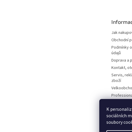
p
a
t
Informac
í
Jak nakupo
Obchodní 
Podmínky o
údajů
Doprava a p
Kontakt, ot
Servis, rek
zboží
Velkoobcho
Profession
Technologi
Dotazy a o
K personaliz
sociálních m
Kontaktní f
soubory cook