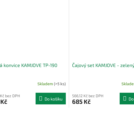
á konvice KAMJOVE TP-190
Čajový set KAMJOVE - zelen
Skladem
(>5 ks)
Sklad
 Kč bez DPH
566,12 Kč bez DPH
Do košíku
Do
 Kč
685 Kč
O
v
l
á