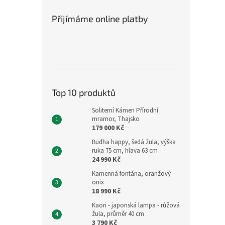
Přijímáme online platby
Top 10 produktů
Soliterní Kámen Přírodní
mramor, Thajsko
179 000 Kč
Budha happy, šedá žula, výška
ruka 75 cm, hlava 63 cm
24 990 Kč
Kamenná fontána, oranžový
onix
18 990 Kč
Kaori - japonská lampa - růžová
žula, průměr 40 cm
3 790 Kč