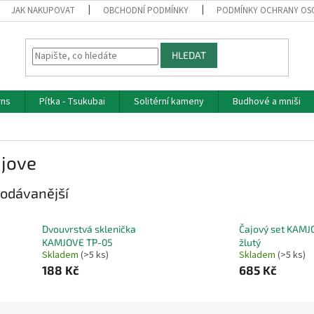
JAK NAKUPOVAT
OBCHODNÍ PODMÍNKY
PODMÍNKY OCHRANY OS
HLEDAT
rns
Pítka - Tsukubai
Solitérní kameny
Budhové a mniši
jove
odávanější
Dvouvrstvá sklenička
Čajový set KAMJ
KAMJOVE TP-05
žlutý
Skladem
(>5 ks)
Skladem
(>5 ks)
188 Kč
685 Kč