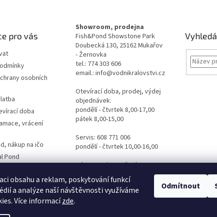
Showroom, prodejna
e pro vás
Vyhledá
Fish&Pond Showstone Park
Doubecká 130, 25162 Mukařov
vat
- Žernovka
tel.: 774 303 606
podmínky
email.: info@vodnikralovstvi.cz
chrany osobních
Otevírací doba, prodej, výdej
latba
objednávek:
pondělí - čtvrtek 8,00-17,00
evírací doba
pátek 8,00-15,00
lamace, vrácení
Servis: 608 771 006
d, nákup na ičo
pondělí - čtvrtek 10,00-16,00
al Pond
Informace ke stažení
es
dpovědi
aci obsahu a reklam, poskytování funkcí
Odmítnout
édií a analýze naší návštěvnosti využíváme
ormulář
ies. Více informací
zde
.