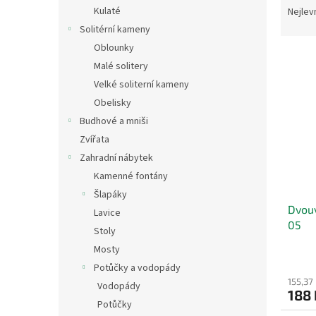
n
a
Kulaté
Nejlev
e
z
Solitérní kameny
l
e
Oblounky
V
n
Malé solitery
ý
í
Velké soliterní kameny
p
p
i
r
Obelisky
s
o
Budhové a mniši
p
d
Zvířata
r
u
Zahradní nábytek
o
k
Kamenné fontány
d
t
Šlapáky
u
ů
Dvouv
k
Lavice
05
t
Stoly
ů
Mosty
Potůčky a vodopády
155,37
Vodopády
188 
Potůčky