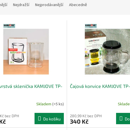
nější
Nejdražší
Nejprodávanější
Abecedně
rstvá sklenička KAMJOVE TP-
Čajová konvice KAMJOVE TP
Skladem
(>5 ks)
Sklad
 Kč bez DPH
280,99 Kč bez DPH
Do košíku
Do
Kč
340 Kč