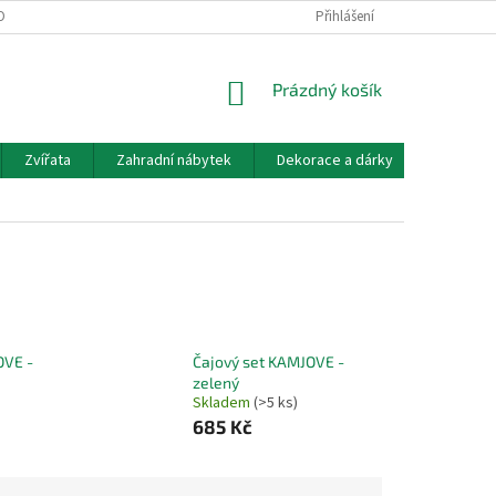
OBNÍCH ÚDAJŮ
DOPRAVA A PLATBA
KONTAKT, OTEVÍRACÍ DOBA
Přihlášení
NÁKUPNÍ
Prázdný košík
KOŠÍK
Zvířata
Zahradní nábytek
Dekorace a dárky
Akvarist
OVE -
Čajový set KAMJOVE -
zelený
Skladem
(>5 ks)
685 Kč