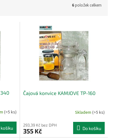
6
položek celkem
-340
Čajová konvice KAMJOVE TP-160
em
(>5 ks)
Skladem
(>5 ks)
293,39 Kč bez DPH
 košíku
Do košíku
355 Kč