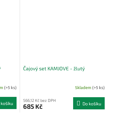
ý
Čajový set KAMJOVE - žlutý
em
(>5 ks)
Skladem
(>5 ks)
566,12 Kč bez DPH
 košíku
Do košíku
685 Kč