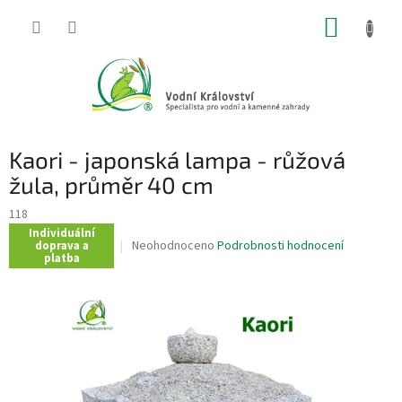
Přejít
NÁKUP
na
obsah
KOŠÍK
Kaori - japonská lampa - růžová
žula, průměr 40 cm
118
Individuální
Průměrné
Neohodnoceno
Podrobnosti hodnocení
doprava a
platba
hodnocení
produktu
je
0,0
z
5
hvězdiček.