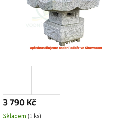
3 790 Kč
Měrná
Skladem
(1 ks)
cena: