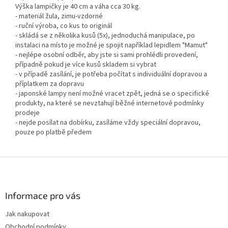
Výška lampičky je 40 cm a váha cca 30 kg.
- materiál žula, zimu-vzdorné
- ruční výroba, co kus to originál
- skládá se z několika kusů (5x), jednoduchá manipulace, po
instalaci na místo je možné je spojit například lepidlem "Mamut"
- nejlépe osobní odběr, aby jste si sami prohlédli provedení,
případně pokud je více kusů skladem si vybrat
- v případě zasílání, je potřeba počítat s individuální dopravou a
příplatkem za dopravu
- japonské lampy není možné vracet zpět, jedná se o specifické
produkty, na které se nevztahují běžné internetové podmínky
prodeje
- nejde posílat na dobírku, zasíláme vždy speciální dopravou,
pouze po platbě předem
Z
á
p
a
Informace pro vás
t
Jak nakupovat
í
Obchodní podmínky