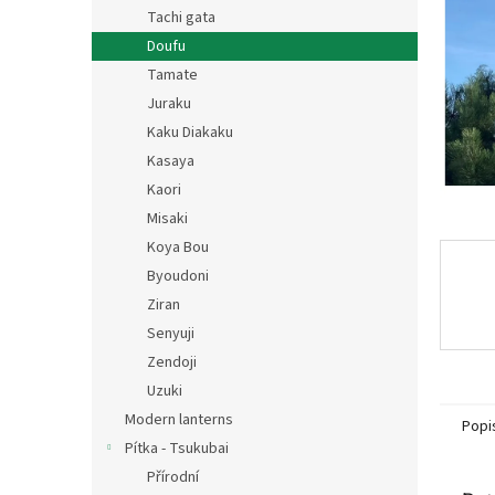
n
Tachi gata
e
Doufu
l
Tamate
Juraku
Kaku Diakaku
Kasaya
Kaori
Misaki
Koya Bou
Byoudoni
Ziran
Senyuji
Zendoji
Uzuki
Modern lanterns
Popi
Pítka - Tsukubai
Přírodní