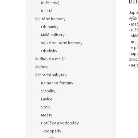
Det
Květinový
Kulaté
Japo
Výška
Solitérní kameny
- mat
Oblounky
- ruč
Malé solitery
- skl
- nej
Velké soliterní kameny
- v p
Obelisky
- ja
Budhové a mniši
prod
- ne
Zvířata
Zahradní nábytek
Kamenné fontány
Šlapáky
Lavice
Stoly
Mosty
Potůčky a vodopády
Vodopády