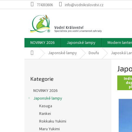
Přejít
774303606
info@vodnikralovstvi.cz
na
obsah
NOVINKY 2026
Japonské lampy
Modern lante
Domů
Japonské lampy
Doufu
Japoská Lam
P
Japo
o
Přeskočit
s
Kategorie
kategorie
Indi
t
dop
p
r
NOVINKY 2026
a
Japonské lampy
n
Kasuga
n
í
Rankei
p
Rokkaku Yukimi
a
Maru Yukimi