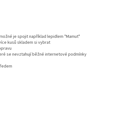
e možné je spojit například lepidlem "Mamut"
více kusů skladem si vybrat
dopravu
teré se nevztahují běžné internetové podmínky
 předem