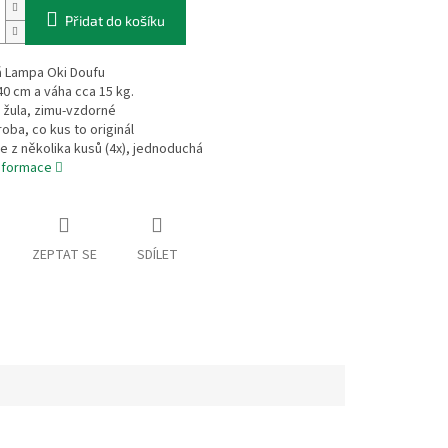
Přidat do košíku
 Lampa Oki Doufu
40 cm a váha cca 15 kg.
l žula, zimu-vzdorné
roba, co kus to originál
se z několika kusů (4x), jednoduchá
informace
ZEPTAT SE
SDÍLET