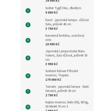
24 990 Kč
Soliter Tygří Oko, 45x43cm
9 800 Kč
Kaori - japonská lampa - růžová
žula, průměr 40 cm
3 790 Kč
Kamenná fontána, oranžový
onix
18 990 Kč
Japonská Lampa Kodai Maru
Yukimi, žula růžová, průměr 30
cm
3 990 Kč
Soliterní Kámen Přírodní
mramor, Thajsko
179 000 Kč
Tamate - japonská lampa - šedá
červená, průměr 30 cm
2 790 Kč
Kapka mramor, šedo bílý, 80 kg,
50-60x60-70 cm 3