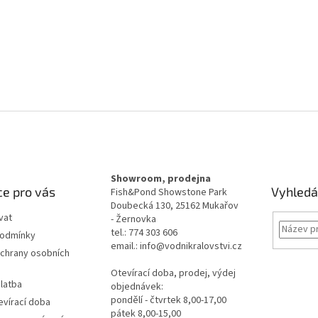
Showroom, prodejna
e pro vás
Vyhledá
Fish&Pond Showstone Park
Doubecká 130, 25162 Mukařov
vat
- Žernovka
tel.: 774 303 606
podmínky
email.: info@vodnikralovstvi.cz
chrany osobních
Otevírací doba, prodej, výdej
latba
objednávek:
pondělí - čtvrtek 8,00-17,00
evírací doba
pátek 8,00-15,00