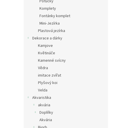
Potůčky
Komplety
Fontánky komplet
Mini-Jezírka
Plastová jezírka
Dekorace a dárky
Kamjove
Květináče
Kamenné svícny
Vědra
imitace zvířat
Plyšový koi
Velda
Akvaristika
akvária
Doplňky
Akvária
Biorb