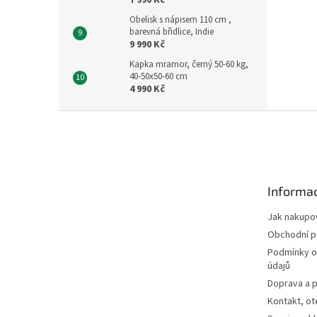
7 990 Kč
Obelisk s nápisem 110 cm ,
barevná břidlice, Indie
9 990 Kč
Kapka mramor, černý 50-60 kg,
40-50x50-60 cm
4 990 Kč
Z
á
p
a
t
Informac
í
Jak nakupo
Obchodní 
Podmínky o
údajů
Doprava a p
Kontakt, ot