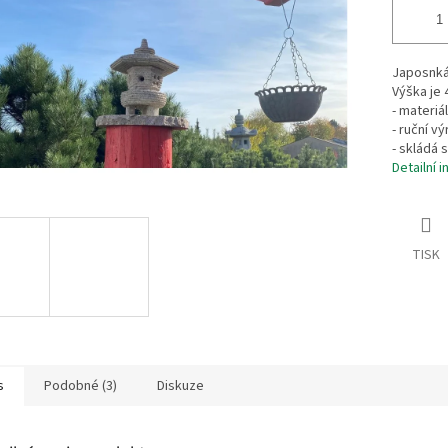
Japosnká
Výška je 
- materiá
- ruční vý
- skládá 
Detailní 
TISK
s
Podobné (3)
Diskuze