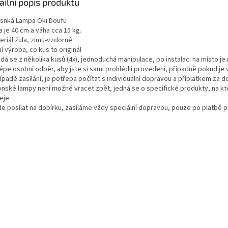
ailní popis produktu
snká Lampa Oki Doufu
 je 40 cm a váha cca 15 kg.
eriál žula, zimu-vzdorné
ní výroba, co kus to originál
ádá se z několika kusů (4x), jednoduchá manipulace, po instalaci na místo j
lépe osobní odběr, aby jste si sami prohlédli provedení, případně pokud je 
řípadě zasílání, je potřeba počítat s individuální dopravou a příplatkem za 
ponské lampy není možné vracet zpět, jedná se o specifické produkty, na k
eje
jde posílat na dobírku, zasíláme vždy speciální dopravou, pouze po platbě