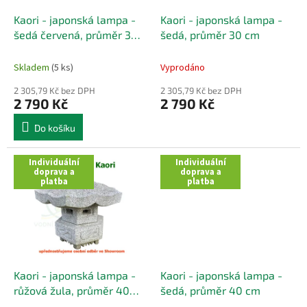
o
d
Kaori - japonská lampa -
Kaori - japonská lampa -
u
šedá červená, průměr 30
šedá, průměr 30 cm
k
cm
t
Skladem
(5 ks)
Vyprodáno
ů
2 305,79 Kč bez DPH
2 305,79 Kč bez DPH
2 790 Kč
2 790 Kč
Do košíku
Individuální
Individuální
doprava a
doprava a
platba
platba
Kaori - japonská lampa -
Kaori - japonská lampa -
růžová žula, průměr 40
šedá, průměr 40 cm
cm