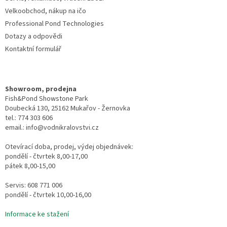
p
Velkoobchod, nákup na ičo
i
Professional Pond Technologies
s
u
Dotazy a odpovědi
Kontaktní formulář
Showroom, prodejna
Fish&Pond Showstone Park
Doubecká 130, 25162 Mukařov - Žernovka
tel.: 774 303 606
email.: info@vodnikralovstvi.cz
Otevírací doba, prodej, výdej objednávek:
pondělí - čtvrtek 8,00-17,00
pátek 8,00-15,00
Servis: 608 771 006
pondělí - čtvrtek 10,00-16,00
Informace ke stažení