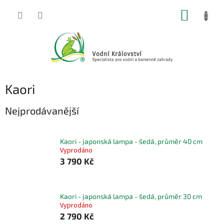
Přejít
NÁKUP
na
obsah
KOŠÍK
Kaori
Nejprodávanější
Kaori - japonská lampa - šedá, průměr 40 cm
Vyprodáno
3 790 Kč
Kaori - japonská lampa - šedá, průměr 30 cm
Vyprodáno
2 790 Kč