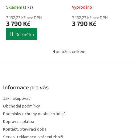
Skladem
(1 ks)
Vyprodáno
3 132,23 Kč bez DPH
3 132,23 Kč bez DPH
3 790 Kč
3 790 Kč
Do košíku
4
položek celkem
O
v
l
Z
á
á
d
p
a
a
Informace pro vás
c
t
í
Jak nakupovat
í
p
Obchodní podmínky
r
v
Podmínky ochrany osobních údajů
k
Doprava a platba
y
Kontakt, otevírací doba
v
ý
Servis, reklamace, vrácení zboží