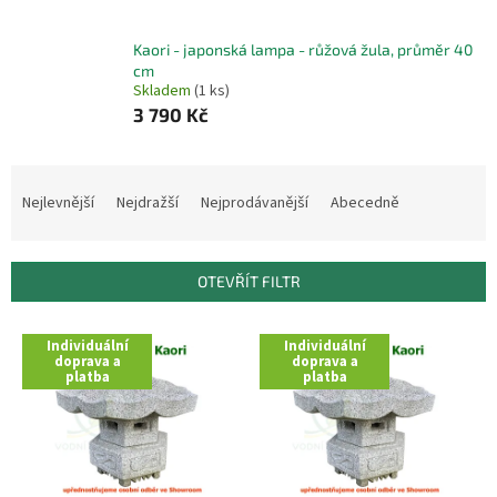
Kaori - japonská lampa - růžová žula, průměr 40
cm
Skladem
(1 ks)
3 790 Kč
Ř
a
Nejlevnější
Nejdražší
Nejprodávanější
Abecedně
z
e
n
OTEVŘÍT FILTR
í
p
V
r
Individuální
Individuální
ý
doprava a
doprava a
o
platba
platba
p
d
i
u
s
k
p
t
r
ů