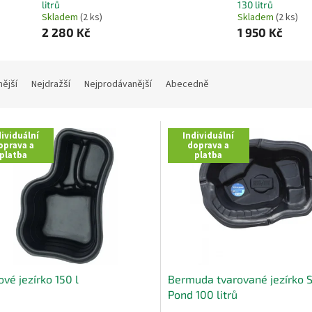
litrů
130 litrů
Skladem
(2 ks)
Skladem
(2 ks)
2 280 Kč
1 950 Kč
nější
Nejdražší
Nejprodávanější
Abecedně
ividuální
Individuální
oprava a
doprava a
platba
platba
ové jezírko 150 l
Bermuda tvarované jezírko 
Pond 100 litrů