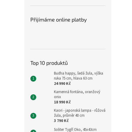
Přijímáme online platby
Top 10 produktů
Budha happy, šedá žula, výška
ruka 75 cm, hlava 63 cm
24 990 Kč
Kamenná fontána, oranžový
onix
18 990 Kč
Kaori - japonská lampa - růžová
žula, průměr 40 cm
3 790 Kč
Soliter Tygří Oko, 45x43cm