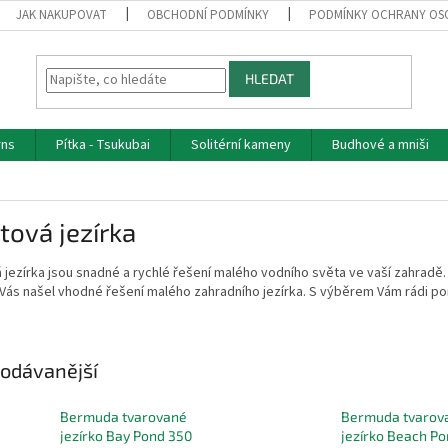
JAK NAKUPOVAT
OBCHODNÍ PODMÍNKY
PODMÍNKY OCHRANY OS
HLEDAT
rns
Pítka - Tsukubai
Solitérní kameny
Budhové a mniši
tová jezírka
 jezírka jsou snadné a rychlé řešení malého vodního světa ve vaší zahradě.
Vás našel vhodné řešení malého zahradního jezírka. S výběrem Vám rádi p
odávanější
Bermuda tvarované
Bermuda tvarov
jezírko Bay Pond 350
jezírko Beach P