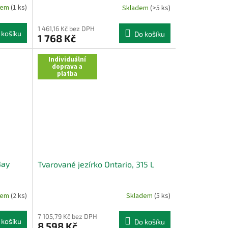
dem
(1 ks)
Skladem
(>5 ks)
1 461,16 Kč bez DPH
 košíku
Do košíku
1 768 Kč
Individuální
doprava a
platba
Bay
Tvarované jezírko Ontario, 315 L
dem
(2 ks)
Skladem
(5 ks)
7 105,79 Kč bez DPH
 košíku
Do košíku
8 598 Kč