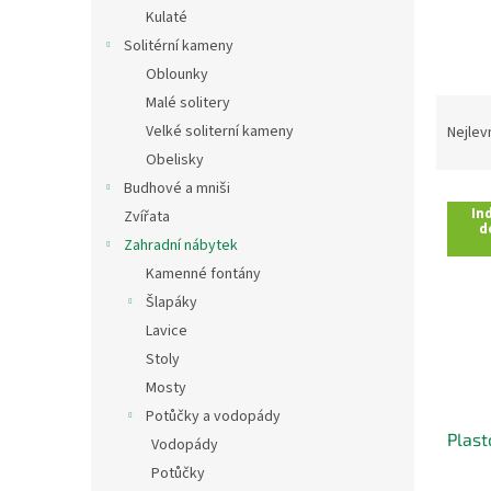
n
Kulaté
e
Solitérní kameny
l
Oblounky
Malé solitery
Ř
a
Velké soliterní kameny
Nejlev
z
Obelisky
e
Budhové a mniši
V
n
Ind
Zvířata
ý
í
d
Zahradní nábytek
p
p
i
r
Kamenné fontány
s
o
Šlapáky
p
d
Lavice
r
u
Stoly
o
k
Mosty
d
t
Potůčky a vodopády
u
ů
Plast
k
Vodopády
t
Potůčky