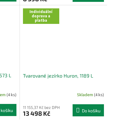
Individuální
doprava a
platba
573 L
Tvarované jezírko Huron, 1189 L
dem
(4 ks)
Skladem
(4 ks)
11 155,37 Kč bez DPH
 košíku
Do košíku
13 498 Kč