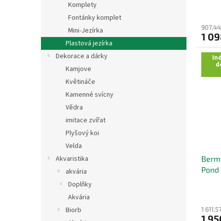
ů
Komplety
Fontánky komplet
907,44
Mini-Jezírka
1 09
Plastová jezírka
Dekorace a dárky
Ind
d
Kamjove
Květináče
Kamenné svícny
Vědra
imitace zvířat
Plyšový koi
Velda
Akvaristika
Bermu
Pond 
akvária
Doplňky
Akvária
Biorb
1 611,
1 95