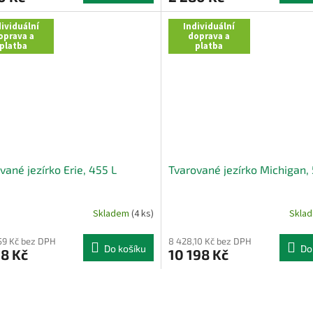
ividuální
Individuální
oprava a
doprava a
platba
platba
vané jezírko Erie, 455 L
Tvarované jezírko Michigan, 
Skladem
(4 ks)
Skla
59 Kč bez DPH
8 428,10 Kč bez DPH
Do košíku
Do
8 Kč
10 198 Kč
O
v