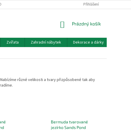
OBNÍCH ÚDAJŮ
DOPRAVA A PLATBA
KONTAKT, OTEVÍRACÍ DOBA
Přihlášení
NÁKUPNÍ
Prázdný košík
KOŠÍK
Zvířata
Zahradní nábytek
Dekorace a dárky
Akvarist
 Nabízíme různé velikosti a tvary přizpůsobené tak aby
oradíme.
ané
Bermuda tvarované
ond
jezírko Sands Pond