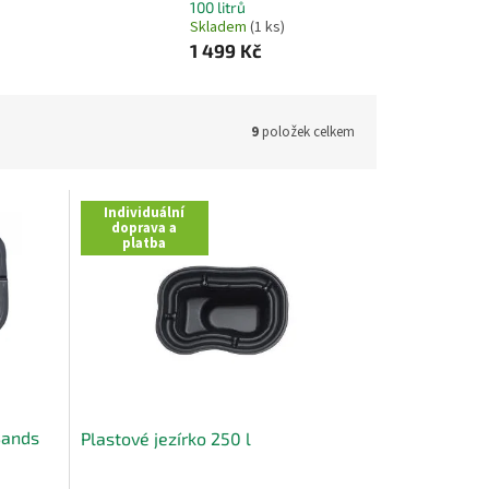
100 litrů
Skladem
(1 ks)
1 499 Kč
9
položek celkem
Individuální
doprava a
platba
Sands
Plastové jezírko 250 l