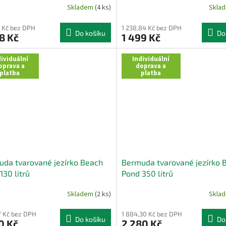
Skladem
(4 ks)
Skla
 Kč bez DPH
1 238,84 Kč bez DPH
Do košíku
Do
8 Kč
1 499 Kč
ividuální
Individuální
oprava a
doprava a
platba
platba
da tvarované jezírko Beach
Bermuda tvarované jezírko 
130 litrů
Pond 350 litrů
Skladem
(2 ks)
Skla
57 Kč bez DPH
1 884,30 Kč bez DPH
Do košíku
Do
0 Kč
2 280 Kč