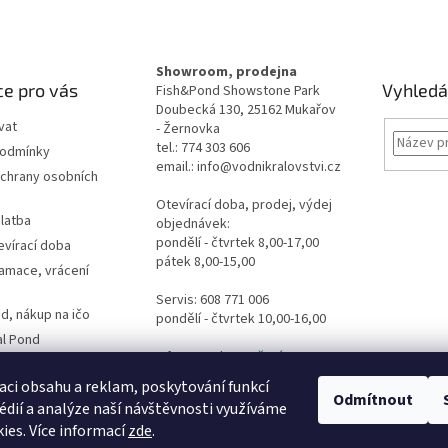
Showroom, prodejna
e pro vás
Vyhledá
Fish&Pond Showstone Park
Doubecká 130, 25162 Mukařov
vat
- Žernovka
tel.: 774 303 606
podmínky
email.: info@vodnikralovstvi.cz
chrany osobních
Otevírací doba, prodej, výdej
latba
objednávek:
pondělí - čtvrtek 8,00-17,00
evírací doba
pátek 8,00-15,00
lamace, vrácení
Servis: 608 771 006
d, nákup na ičo
pondělí - čtvrtek 10,00-16,00
al Pond
Informace ke stažení
es
dpovědi
aci obsahu a reklam, poskytování funkcí
Odmítnout
édií a analýze naší návštěvnosti využíváme
ormulář
ies. Více informací
zde
.