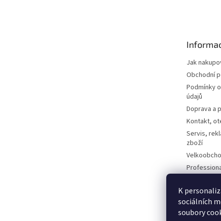
á
p
a
t
Informac
í
Jak nakupo
Obchodní 
Podmínky o
údajů
Doprava a p
Kontakt, ot
Servis, rek
zboží
Velkoobcho
Profession
Technologi
Dotazy a o
K personaliz
sociálních m
Kontaktní f
soubory cook