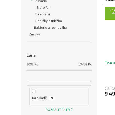
Akvária
Biorb Air
Ind
d
Dekorace
Doplňky a údržba
Bakterie a rovnováha
Značky
Cena
Tvaro
1098
Kč
13498
Kč
7 849,
9 49
Na skladě
9
ROZBALIT FILTR