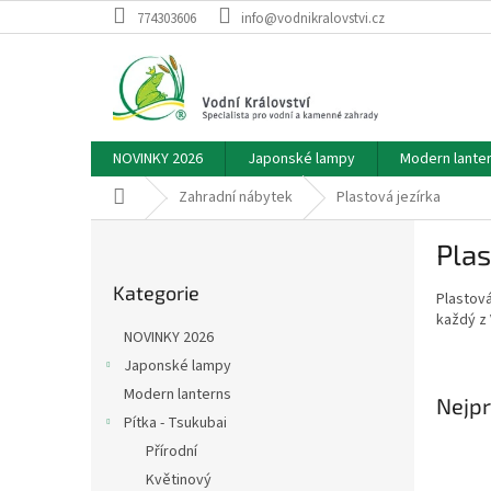
Přejít
774303606
info@vodnikralovstvi.cz
na
obsah
NOVINKY 2026
Japonské lampy
Modern lante
Domů
Zahradní nábytek
Plastová jezírka
P
Plas
o
Přeskočit
s
Kategorie
kategorie
Plastová
t
každý z 
r
NOVINKY 2026
a
Japonské lampy
n
Modern lanterns
n
Nejpr
í
Pítka - Tsukubai
p
Přírodní
a
Květinový