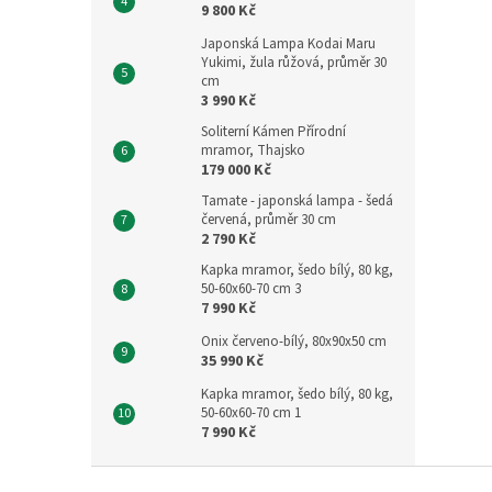
9 800 Kč
Japonská Lampa Kodai Maru
Yukimi, žula růžová, průměr 30
cm
3 990 Kč
Soliterní Kámen Přírodní
mramor, Thajsko
179 000 Kč
Tamate - japonská lampa - šedá
červená, průměr 30 cm
2 790 Kč
Kapka mramor, šedo bílý, 80 kg,
50-60x60-70 cm 3
7 990 Kč
Onix červeno-bílý, 80x90x50 cm
35 990 Kč
Kapka mramor, šedo bílý, 80 kg,
50-60x60-70 cm 1
7 990 Kč
Z