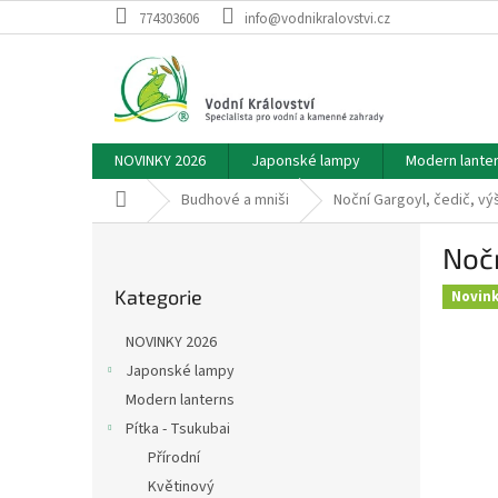
Přejít
774303606
info@vodnikralovstvi.cz
na
obsah
NOVINKY 2026
Japonské lampy
Modern lante
Domů
Budhové a mniši
Noční Gargoyl, čedič, vý
P
Nočn
o
Přeskočit
s
Kategorie
kategorie
Novink
t
r
NOVINKY 2026
a
Japonské lampy
n
Modern lanterns
n
í
Pítka - Tsukubai
p
Přírodní
a
Květinový