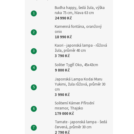
Budha happy, šedá žula, výška
ruka 75 cm, hlava 63 cm
24 990 Kč
Kamenná fontána, oranžový
onix
18 990 Kč
Kaori - japonská lampa - růžová
žula, průměr 40 cm
3 790 Kč
Soliter Tygří Oko, 45x43cm
9 800 Kč
Japonská Lampa Kodai Maru
Yukimi, žula růžová, průměr 30
cm
3 990 Kč
Soliterní Kámen Přírodní
mramor, Thajsko
179 000 Kč
Tamate - japonská lampa - šedá
červená, průměr 30 cm
2 790 Kč