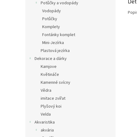
Det
Potůčky a vodopády
Vodopády
Popi
Potůčky
Komplety
Fontánky komplet
Mini-Jezírka
Plastová jezírka
Dekorace a dárky
Kamjove
Květináče
Kamenné svícny
Vědra
imitace zvířat
Plyšový koi
Velda
Akvaristika
akvária