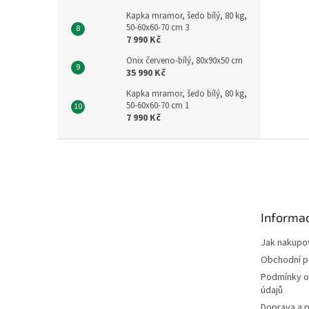
Kapka mramor, šedo bílý, 80 kg,
50-60x60-70 cm 3
7 990 Kč
Onix červeno-bílý, 80x90x50 cm
35 990 Kč
Kapka mramor, šedo bílý, 80 kg,
50-60x60-70 cm 1
7 990 Kč
Z
á
p
a
t
Informac
í
Jak nakupo
Obchodní 
Podmínky o
údajů
Doprava a p