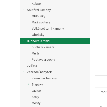
n
Kulaté
e
Solitérní kameny
l
Oblounky
Malé solitery
Velké soliterní kameny
Obelisky
Budhové a mniši
budha v kameni
Mniši
Postavy a sochy
Zvířata
Zahradní nábytek
Kamenné fontány
Šlapáky
Lavice
Popi
Stoly
Mosty