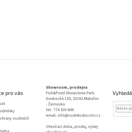
Showroom, prodejna
e pro vás
Vyhledá
Fish&Pond Showstone Park
Doubecká 130, 25162 Mukařov
vat
- Žernovka
tel.: 774 303 606
podmínky
email.: info@vodnikralovstvi.cz
chrany osobních
Otevírací doba, prodej, výdej
latba