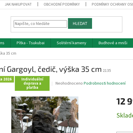
JAK NAKUPOVAT
OBCHODNÍ PODMÍNKY
PODMÍNKY OCHRANY OS
HLEDAT
rns
Pítka - Tsukubai
Solitérní kameny
Budhové a mniši
ška 35 cm
í Gargoyl, čedič, výška 35 cm
2135
a 2026
Individuální
Průměrné
Neohodnoceno
Podrobnosti hodnocení
doprava a
platba
hodnocení
produktu
12 
je
0,0
z
Měrná
Skla
5
cena:
hvězdiček.