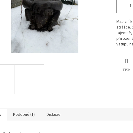
Masivní k
strážce. 
tajemně, 
přirozené
vstupu n
TISK
s
Podobné (1)
Diskuze