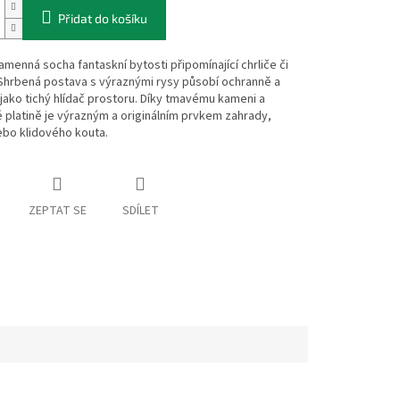
Přidat do košíku
amenná socha fantaskní bytosti připomínající chrliče či
Shrbená postava s výraznými rysy působí ochranně a
jako tichý hlídač prostoru. Díky tmavému kameni a
 platině je výrazným a originálním prvkem zahrady,
ebo klidového kouta.
ZEPTAT SE
SDÍLET