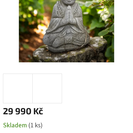
29 990 Kč
Měrná
Skladem
(1 ks)
cena: