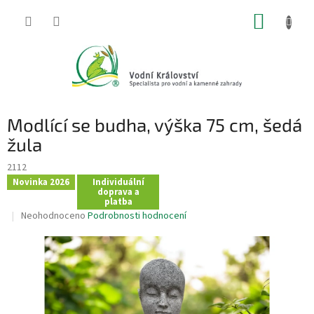
Přejít
NÁKUP
na
obsah
KOŠÍK
Modlící se budha, výška 75 cm, šedá
žula
2112
Novinka 2026
Individuální
doprava a
platba
Průměrné
Neohodnoceno
Podrobnosti hodnocení
hodnocení
produktu
je
0,0
z
5
hvězdiček.