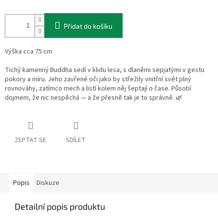
Přidat do košíku
Výška cca 75 cm
Tichý kamenný Buddha sedí v klidu lesa, s dlaněmi sepjatými v gestu
pokory a míru. Jeho zavřené oči jako by střežily vnitřní svět plný
rovnováhy, zatímco mech a listí kolem něj šeptají o čase. Působí
dojmem, že nic nespěchá — a že přesně tak je to správně. 🌿
ZEPTAT SE
SDÍLET
Popis
Diskuze
Detailní popis produktu