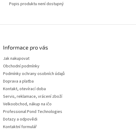
Popis produktu není dostupný
Z
á
p
a
Informace pro vás
t
Jak nakupovat
í
Obchodní podmínky
Podmínky ochrany osobních údajů
Doprava a platba
Kontakt, otevírací doba
Servis, reklamace, vrácení zboží
Velkoobchod, nákup na ičo
Professional Pond Technologies
Dotazy a odpovědi
Kontaktní formulář