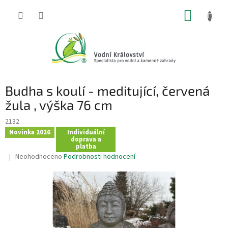
Přejít
NÁKUP
na
obsah
KOŠÍK
Budha s koulí - meditující, červená
žula , výška 76 cm
2132
Novinka 2026
Individuální
doprava a
platba
Průměrné
Neohodnoceno
Podrobnosti hodnocení
hodnocení
produktu
je
0,0
z
5
hvězdiček.