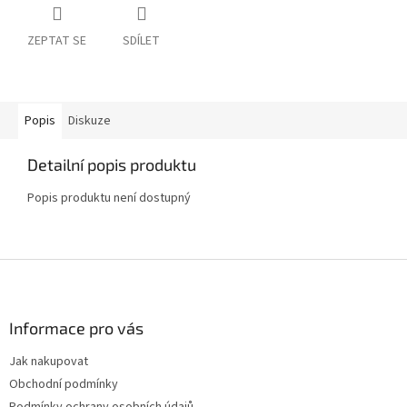
ZEPTAT SE
SDÍLET
Popis
Diskuze
Detailní popis produktu
Popis produktu není dostupný
Z
á
p
a
Informace pro vás
t
Jak nakupovat
í
Obchodní podmínky