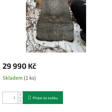
29 990 Kč
Měrná
Skladem
(1 ks)
cena:
Přidat do košíku