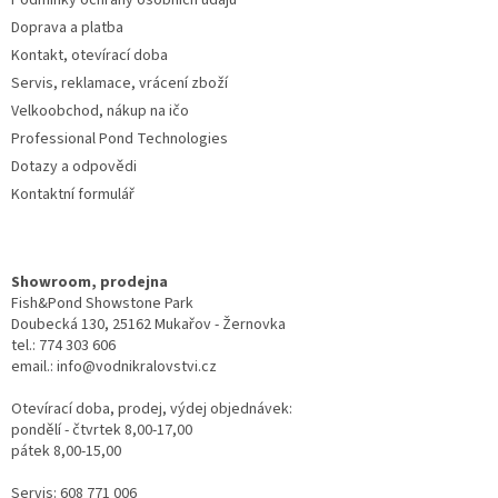
Podmínky ochrany osobních údajů
Doprava a platba
Kontakt, otevírací doba
Servis, reklamace, vrácení zboží
Velkoobchod, nákup na ičo
Professional Pond Technologies
Dotazy a odpovědi
Kontaktní formulář
Showroom, prodejna
Fish&Pond Showstone Park
Doubecká 130, 25162 Mukařov - Žernovka
tel.: 774 303 606
email.: info@vodnikralovstvi.cz
Otevírací doba, prodej, výdej objednávek:
pondělí - čtvrtek 8,00-17,00
pátek 8,00-15,00
Servis: 608 771 006