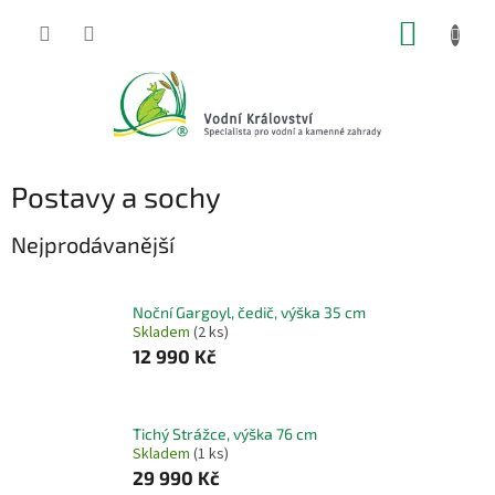
Přejít
NÁKUP
na
obsah
KOŠÍK
Postavy a sochy
Nejprodávanější
Noční Gargoyl, čedič, výška 35 cm
Skladem
(2 ks)
12 990 Kč
Tichý Strážce, výška 76 cm
Skladem
(1 ks)
29 990 Kč