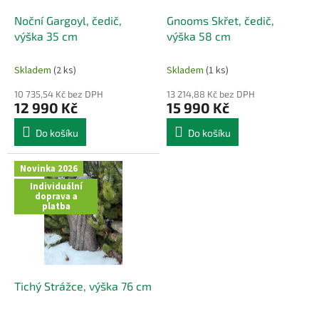
o
d
Noční Gargoyl, čedič,
Gnooms Skřet, čedič,
u
výška 35 cm
výška 58 cm
k
t
Skladem
(2 ks)
Skladem
(1 ks)
ů
10 735,54 Kč bez DPH
13 214,88 Kč bez DPH
12 990 Kč
15 990 Kč
Do košíku
Do košíku
Novinka 2026
Individuální
doprava a
platba
Tichý Strážce, výška 76 cm