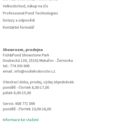
p
Velkoobchod, nákup na ičo
i
Professional Pond Technologies
s
u
Dotazy a odpovědi
Kontaktní formulář
Showroom, prodejna
Fish&Pond Showstone Park
Doubecká 130, 25162 Mukařov - Žernovka
tel.: 774 303 606
email.: info@vodnikralovstvi.cz
Otevírací doba, prodej, výdej objednávek:
pondělí - čtvrtek 8,00-17,00
pátek 8,00-15,00
Servis: 608 771 006
pondělí - čtvrtek 10,00-16,00
Informace ke stažení