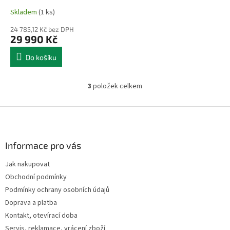
Skladem
(1 ks)
24 785,12 Kč bez DPH
29 990 Kč
Do košíku
3
položek celkem
O
v
l
Z
á
á
d
p
a
a
Informace pro vás
c
t
í
Jak nakupovat
í
p
Obchodní podmínky
r
v
Podmínky ochrany osobních údajů
k
Doprava a platba
y
Kontakt, otevírací doba
v
ý
Servis, reklamace, vrácení zboží