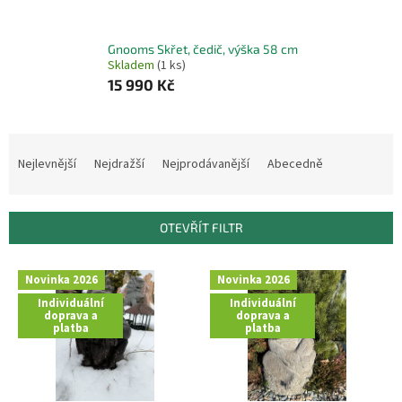
Gnooms Skřet, čedič, výška 58 cm
Skladem
(1 ks)
15 990 Kč
Ř
a
Nejlevnější
Nejdražší
Nejprodávanější
Abecedně
z
e
n
OTEVŘÍT FILTR
í
p
V
r
Novinka 2026
Novinka 2026
ý
o
Individuální
Individuální
p
doprava a
doprava a
d
i
platba
platba
u
s
k
p
t
r
ů