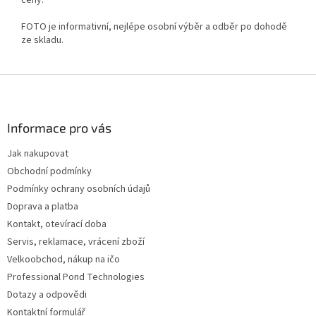
ceny.
FOTO je informativní, nejlépe osobní výběr a odběr po dohodě
ze skladu.
Z
á
p
a
Informace pro vás
t
Jak nakupovat
í
Obchodní podmínky
Podmínky ochrany osobních údajů
Doprava a platba
Kontakt, otevírací doba
Servis, reklamace, vrácení zboží
Velkoobchod, nákup na ičo
Professional Pond Technologies
Dotazy a odpovědi
Kontaktní formulář