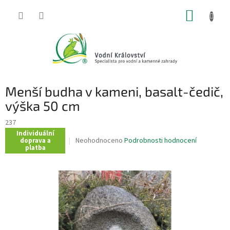
Přejít
NÁKUP
na
obsah
KOŠÍK
Menší budha v kameni, basalt-čedič,
výška 50 cm
237
Individuální
Průměrné
Neohodnoceno
Podrobnosti hodnocení
doprava a
platba
hodnocení
produktu
je
0,0
z
5
hvězdiček.