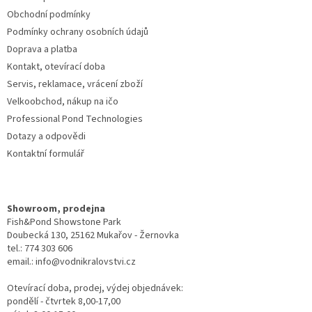
í
Obchodní podmínky
Podmínky ochrany osobních údajů
Doprava a platba
Kontakt, otevírací doba
Servis, reklamace, vrácení zboží
Velkoobchod, nákup na ičo
Professional Pond Technologies
Dotazy a odpovědi
Kontaktní formulář
Showroom, prodejna
Fish&Pond Showstone Park
Doubecká 130, 25162 Mukařov - Žernovka
tel.: 774 303 606
email.: info@vodnikralovstvi.cz
Otevírací doba, prodej, výdej objednávek:
pondělí - čtvrtek 8,00-17,00