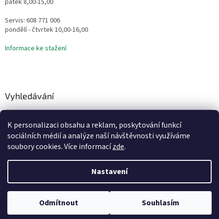
pátek 8,00-15,00
Servis: 608 771 006
pondělí - čtvrtek 10,00-16,00
Informace ke stažení
Vyhledávání
HLEDAT
K personalizaci obsahu a reklam, poskytování funkcí
sociálních médií a analýze naší návštěvnosti využíváme
soubory cookies. Více informací
zde
.
Vytvořil Shoptet
Nastavení
Copyright 2026
Vodní Království
. Všechna práva vyhrazena.
Odmítnout
Souhlasím
Upravit nastavení cookies