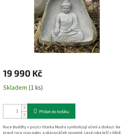
19 990 Kč
Měrná
Skladem
(1 ks)
cena:
Přidat do košíku
Ruce Buddhy v pozici Vitarka Mudra symbolizují učení a diskuzi. Na
pravé ruce jsou palec a ukazováček spojené. Levá ruka leží v klíně.