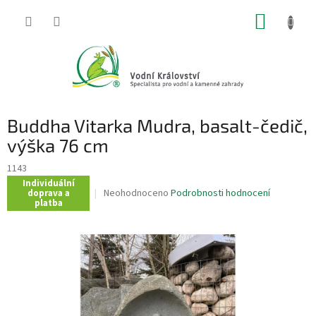
Přejít
NÁKUP
na
obsah
KOŠÍK
Buddha Vitarka Mudra, basalt-čedič,
výška 76 cm
1143
Individuální
Průměrné
Neohodnoceno
Podrobnosti hodnocení
doprava a
platba
hodnocení
produktu
je
0,0
z
5
hvězdiček.