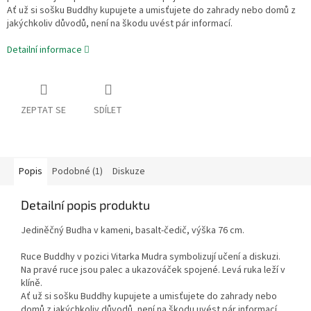
Ať už si sošku Buddhy kupujete a umisťujete do zahrady nebo domů z
jakýchkoliv důvodů, není na škodu uvést pár informací.
Detailní informace
ZEPTAT SE
SDÍLET
Popis
Podobné (1)
Diskuze
Detailní popis produktu
Jediněčný Budha v kameni, basalt-čedič, výška 76 cm.
Ruce Buddhy v pozici Vitarka Mudra symbolizují učení a diskuzi.
Na pravé ruce jsou palec a ukazováček spojené. Levá ruka leží v
klíně.
Ať už si sošku Buddhy kupujete a umisťujete do zahrady nebo
domů z jakýchkoliv důvodů, není na škodu uvést pár informací.