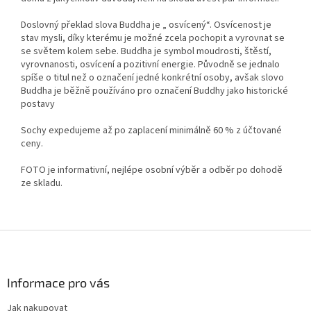
Doslovný překlad slova Buddha je „ osvícený“. Osvícenost je
stav mysli, díky kterému je možné zcela pochopit a vyrovnat se
se světem kolem sebe. Buddha je symbol moudrosti, štěstí,
vyrovnanosti, osvícení a pozitivní energie. Původně se jednalo
spíše o titul než o označení jedné konkrétní osoby, avšak slovo
Buddha je běžně používáno pro označení Buddhy jako historické
postavy
Sochy expedujeme až po zaplacení minimálně 60 % z účtované
ceny.
FOTO je informativní, nejlépe osobní výběr a odběr po dohodě
ze skladu.
Z
á
p
a
Informace pro vás
t
Jak nakupovat