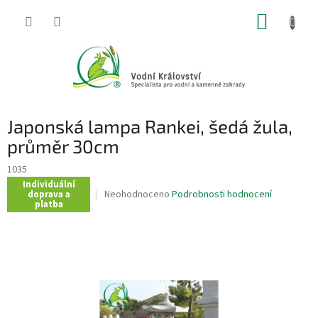
Přejít
NÁKUP
na
obsah
KOŠÍK
Japonská lampa Rankei, šedá žula,
průměr 30cm
1035
Individuální
Průměrné
Neohodnoceno
Podrobnosti hodnocení
doprava a
platba
hodnocení
produktu
je
0,0
z
5
hvězdiček.