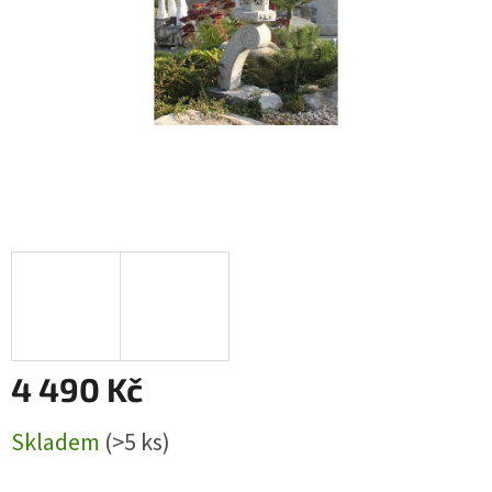
4 490 Kč
Měrná
Skladem
(>5 ks)
cena: