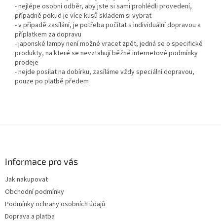
- nejlépe osobní odběr, aby jste si sami prohlédli provedení,
případně pokud je více kusů skladem si vybrat
- v případě zasílání, je potřeba počítat s individuální dopravou a
příplatkem za dopravu
- japonské lampy není možné vracet zpět, jedná se o specifické
produkty, na které se nevztahují běžné internetové podmínky
prodeje
- nejde posílat na dobírku, zasíláme vždy speciální dopravou,
pouze po platbě předem
Z
á
p
a
Informace pro vás
t
Jak nakupovat
í
Obchodní podmínky
Podmínky ochrany osobních údajů
Doprava a platba