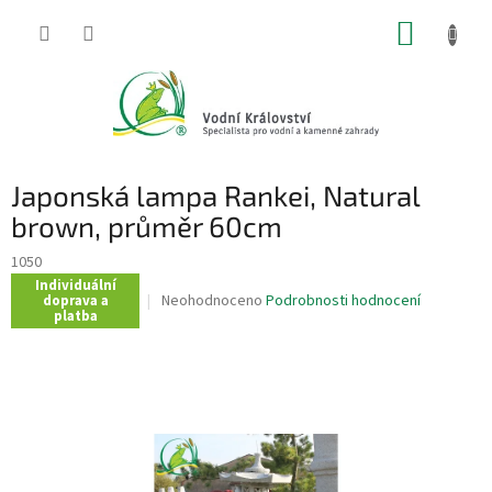
Přejít
NÁKUP
na
obsah
KOŠÍK
Japonská lampa Rankei, Natural
brown, průměr 60cm
1050
Individuální
Průměrné
Neohodnoceno
Podrobnosti hodnocení
doprava a
platba
hodnocení
produktu
je
0,0
z
5
hvězdiček.