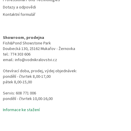
Professional Pond Technologies
Dotazy a odpovědi
Kontaktní formulář
Showroom, prodejna
Fish&Pond Showstone Park
Doubecká 130, 25162 Mukařov - Žernovka
tel.: 774 303 606
email.: info@vodnikralovstvi.cz
Otevírací doba, prodej, výdej objednávek:
pondělí - čtvrtek 8,00-17,00
pátek 8,00-15,00
Servis: 608 771 006
pondělí - čtvrtek 10,00-16,00
Informace ke stažení