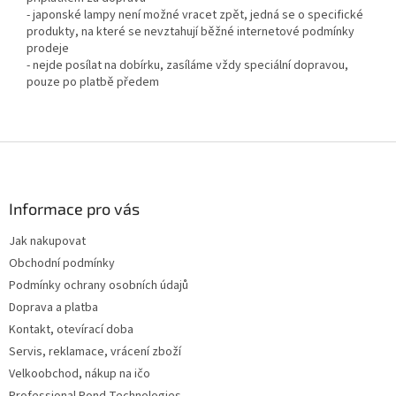
- japonské lampy není možné vracet zpět, jedná se o specifické
produkty, na které se nevztahují běžné internetové podmínky
prodeje
- nejde posílat na dobírku, zasíláme vždy speciální dopravou,
pouze po platbě předem
Z
á
p
a
Informace pro vás
t
Jak nakupovat
í
Obchodní podmínky
Podmínky ochrany osobních údajů
Doprava a platba
Kontakt, otevírací doba
Servis, reklamace, vrácení zboží
Velkoobchod, nákup na ičo