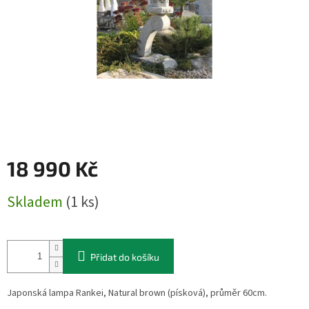
18 990 Kč
Měrná
Skladem
(1 ks)
cena:
Přidat do košíku
Japonská lampa Rankei, Natural brown (písková), průměr 60cm.