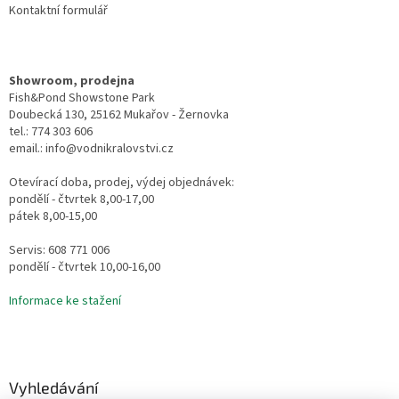
Kontaktní formulář
Showroom, prodejna
Fish&Pond Showstone Park
Doubecká 130, 25162 Mukařov - Žernovka
tel.: 774 303 606
email.: info@vodnikralovstvi.cz
Otevírací doba, prodej, výdej objednávek:
pondělí - čtvrtek 8,00-17,00
pátek 8,00-15,00
Servis: 608 771 006
pondělí - čtvrtek 10,00-16,00
Informace ke stažení
Vyhledávání