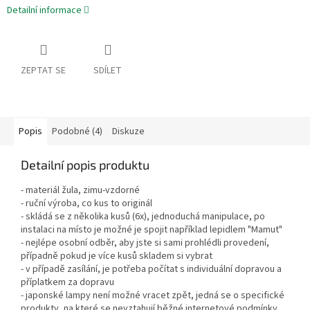
Detailní informace
ZEPTAT SE
SDÍLET
Popis
Podobné (4)
Diskuze
Detailní popis produktu
- materiál žula, zimu-vzdorné
- ruční výroba, co kus to originál
- skládá se z několika kusů (6x), jednoduchá manipulace, po
instalaci na místo je možné je spojit například lepidlem "Mamut"
- nejlépe osobní odběr, aby jste si sami prohlédli provedení,
případně pokud je více kusů skladem si vybrat
- v případě zasílání, je potřeba počítat s individuální dopravou a
příplatkem za dopravu
- japonské lampy není možné vracet zpět, jedná se o specifické
produkty, na které se nevztahují běžné internetové podmínky