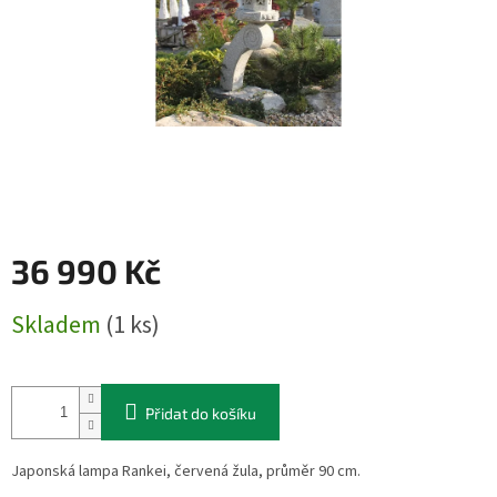
36 990 Kč
Měrná
Skladem
(1 ks)
cena:
Přidat do košíku
Japonská lampa Rankei, červená žula, průměr 90 cm.