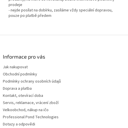
prodeje
- nejde posílat na dobírku, zasíláme vždy speciální dopravou,
pouze po platbě předem
Z
á
p
a
Informace pro vás
t
Jak nakupovat
í
Obchodní podmínky
Podmínky ochrany osobních údajů
Doprava a platba
Kontakt, otevírací doba
Servis, reklamace, vrácení zboží
Velkoobchod, nákup na ičo
Professional Pond Technologies
Dotazy a odpovědi