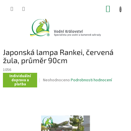
Přejít
NÁKUP
na
obsah
KOŠÍK
Japonská lampa Rankei, červená
žula, průměr 90cm
1056
Individuální
Průměrné
Neohodnoceno
Podrobnosti hodnocení
doprava a
platba
hodnocení
produktu
je
0,0
z
5
hvězdiček.