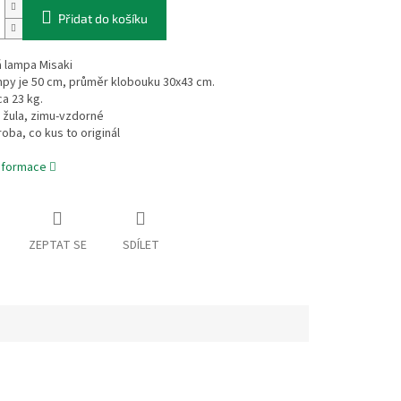
Přidat do košíku
 lampa Misaki
mpy je 50 cm, průměr klobouku 30x43 cm.
ca 23 kg.
l žula, zimu-vzdorné
roba, co kus to originál
informace
ZEPTAT SE
SDÍLET