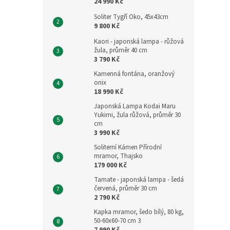
24 990 Kč
Soliter Tygří Oko, 45x43cm
9 800 Kč
Kaori - japonská lampa - růžová
žula, průměr 40 cm
3 790 Kč
Kamenná fontána, oranžový
onix
18 990 Kč
Japonská Lampa Kodai Maru
Yukimi, žula růžová, průměr 30
cm
3 990 Kč
Soliterní Kámen Přírodní
mramor, Thajsko
179 000 Kč
Tamate - japonská lampa - šedá
červená, průměr 30 cm
2 790 Kč
Kapka mramor, šedo bílý, 80 kg,
50-60x60-70 cm 3