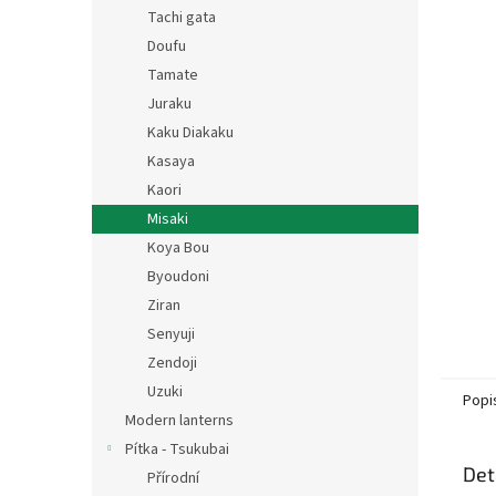
n
Tachi gata
e
Doufu
l
Tamate
Juraku
Kaku Diakaku
Kasaya
Kaori
Misaki
Koya Bou
Byoudoni
Ziran
Senyuji
Zendoji
Uzuki
Popi
Modern lanterns
Pítka - Tsukubai
Det
Přírodní