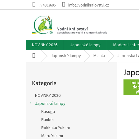
Přejít
774303606
info@vodnikralovstvi.cz
na
obsah
NOVINKY 2026
Japonské lampy
Modern lante
Domů
Japonské lampy
Misaki
Japonská La
P
Japo
o
Přeskočit
s
Kategorie
kategorie
Indi
t
dop
p
r
NOVINKY 2026
a
Japonské lampy
n
Kasuga
n
í
Rankei
p
Rokkaku Yukimi
a
Maru Yukimi