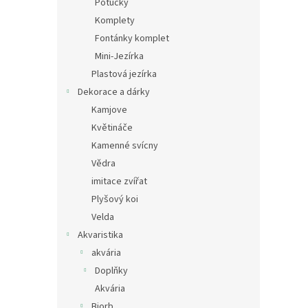
Potůčky
Komplety
Fontánky komplet
Mini-Jezírka
Plastová jezírka
Dekorace a dárky
Kamjove
Květináče
Kamenné svícny
Vědra
imitace zvířat
Plyšový koi
Velda
Akvaristika
akvária
Doplňky
Akvária
Biorb