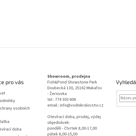
Showroom, prodejna
e pro vás
Vyhledá
Fish&Pond Showstone Park
Doubecká 130, 25162 Mukařov
vat
- Žernovka
tel.: 774 303 606
podmínky
email.: info@vodnikralovstvi.cz
chrany osobních
Otevírací doba, prodej, výdej
latba
objednávek:
pondělí - čtvrtek 8,00-17,00
evírací doba
pátek 8,00-15,00