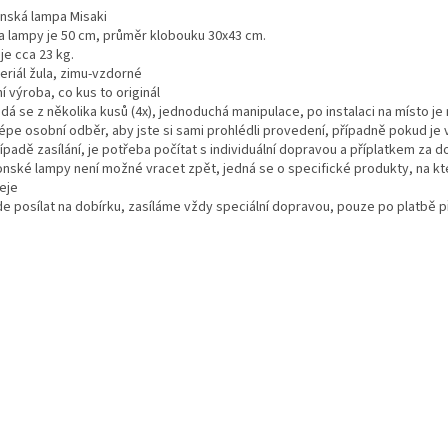
nská lampa Misaki
a lampy je 50 cm, průměr klobouku 30x43 cm.
je cca 23 kg.
eriál žula, zimu-vzdorné
ní výroba, co kus to originál
ádá se z několika kusů (4x), jednoduchá manipulace, po instalaci na místo j
lépe osobní odběr, aby jste si sami prohlédli provedení, případně pokud je 
řípadě zasílání, je potřeba počítat s individuální dopravou a příplatkem za 
ponské lampy není možné vracet zpět, jedná se o specifické produkty, na k
eje
jde posílat na dobírku, zasíláme vždy speciální dopravou, pouze po platbě