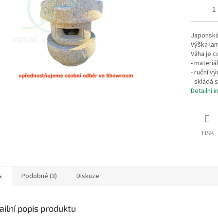
Japonská
Výška la
Váha je c
- materiá
- ruční vý
- skládá s
Detailní 
TISK
s
Podobné (3)
Diskuze
ailní popis produktu