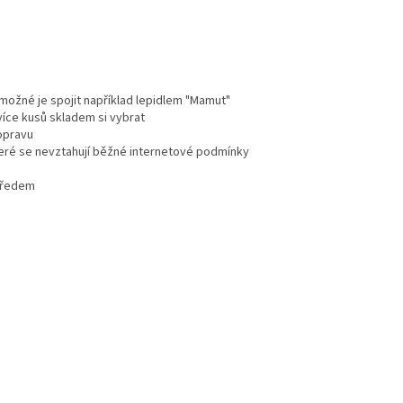
e možné je spojit například lepidlem "Mamut"
více kusů skladem si vybrat
dopravu
teré se nevztahují běžné internetové podmínky
 předem