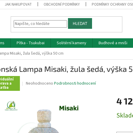
JAK NAKUPOVAT
OBCHODNÍ PODMÍNKY
PODMÍNKY OCHRANY OS
HLEDAT
rns
Pítka - Tsukubai
Solitérní kameny
Budhové a mniši
mpa Misaki, žula šedá, výška 50 cm
nská Lampa Misaki, žula šedá, výška 
viduální
Průměrné
Neohodnoceno
Podrobnosti hodnocení
rava a
latba
hodnocení
produktu
4 12
je
0,0
z
Měrná
Skla
5
cena:
hvězdiček.