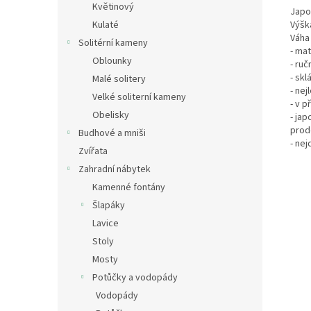
Květinový
Japo
Kulaté
Výšk
Váha 
Solitérní kameny
- mat
Oblounky
- ruč
- skl
Malé solitery
- nej
Velké soliterní kameny
- v p
Obelisky
- ja
prod
Budhové a mniši
- ne
Zvířata
Zahradní nábytek
Kamenné fontány
Šlapáky
Lavice
Stoly
Mosty
Potůčky a vodopády
Vodopády