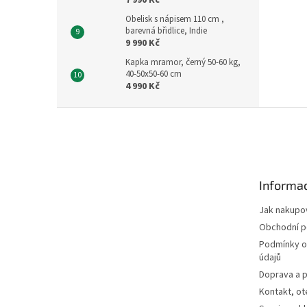
7 990 Kč
Obelisk s nápisem 110 cm ,
barevná břidlice, Indie
9 990 Kč
Kapka mramor, černý 50-60 kg,
40-50x50-60 cm
4 990 Kč
Z
á
p
a
t
Informac
í
Jak nakupo
Obchodní 
Podmínky o
údajů
Doprava a p
Kontakt, ot