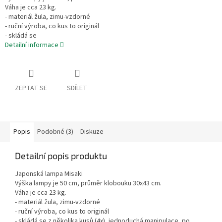
Váha je cca 23 kg.
- materiál žula, zimu-vzdorné
- ruční výroba, co kus to originál
- skládá se
Detailní informace
ZEPTAT SE
SDÍLET
Popis
Podobné (3)
Diskuze
Detailní popis produktu
Japonská lampa Misaki
Výška lampy je 50 cm, průměr klobouku 30x43 cm.
Váha je cca 23 kg.
- materiál žula, zimu-vzdorné
- ruční výroba, co kus to originál
- skládá se z několika kusů (4x), jednoduchá manipulace, po