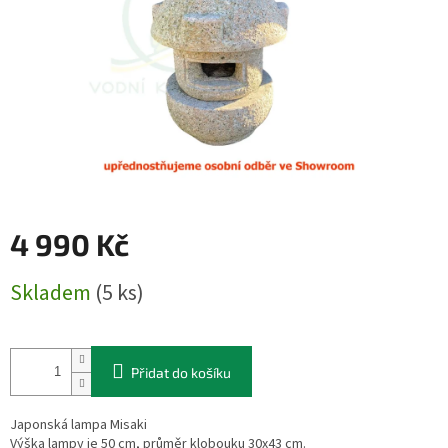
4 990 Kč
Měrná
Skladem
(5 ks)
cena:
Přidat do košíku
Japonská lampa Misaki
Výška lampy je 50 cm, průměr klobouku 30x43 cm.