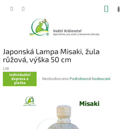
Přejít
NÁKUP
na
obsah
KOŠÍK
Japonská Lampa Misaki, žula
růžová, výška 50 cm
138
Individuální
Průměrné
Neohodnoceno
Podrobnosti hodnocení
doprava a
platba
hodnocení
produktu
je
0,0
z
5
hvězdiček.