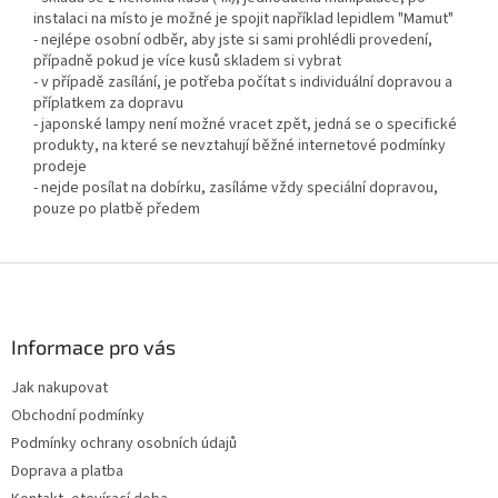
instalaci na místo je možné je spojit například lepidlem "Mamut"
- nejlépe osobní odběr, aby jste si sami prohlédli provedení,
případně pokud je více kusů skladem si vybrat
- v případě zasílání, je potřeba počítat s individuální dopravou a
příplatkem za dopravu
- japonské lampy není možné vracet zpět, jedná se o specifické
produkty, na které se nevztahují běžné internetové podmínky
prodeje
- nejde posílat na dobírku, zasíláme vždy speciální dopravou,
pouze po platbě předem
Z
á
p
a
Informace pro vás
t
Jak nakupovat
í
Obchodní podmínky
Podmínky ochrany osobních údajů
Doprava a platba