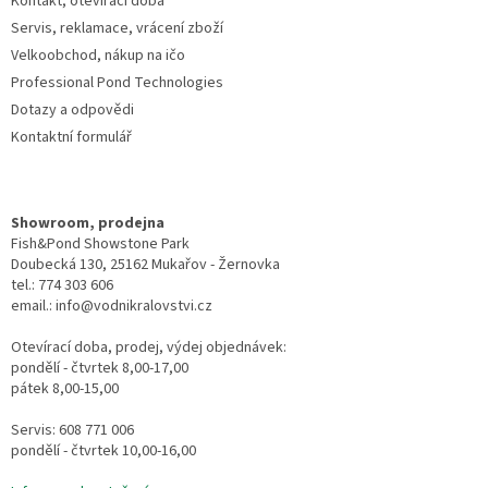
Kontakt, otevírací doba
Servis, reklamace, vrácení zboží
Velkoobchod, nákup na ičo
Professional Pond Technologies
Dotazy a odpovědi
Kontaktní formulář
Showroom, prodejna
Fish&Pond Showstone Park
Doubecká 130, 25162 Mukařov - Žernovka
tel.: 774 303 606
email.: info@vodnikralovstvi.cz
Otevírací doba, prodej, výdej objednávek:
pondělí - čtvrtek 8,00-17,00
pátek 8,00-15,00
Servis: 608 771 006
pondělí - čtvrtek 10,00-16,00