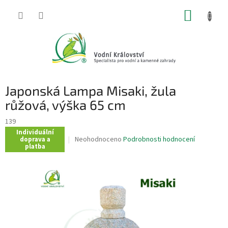
Přejít
NÁKUP
na
obsah
KOŠÍK
Japonská Lampa Misaki, žula
růžová, výška 65 cm
139
Individuální
Průměrné
Neohodnoceno
Podrobnosti hodnocení
doprava a
platba
hodnocení
produktu
je
0,0
z
5
hvězdiček.