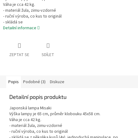
Váha je cca 42 kg.
- materiál žula, zimu-vzdorné
- ruční výroba, co kus to originál
- skládá se
Detailní informace
ZEPTAT SE
SDÍLET
Popis
Podobné (3)
Diskuze
Detailní popis produktu
Japonská lampa Misaki
Výška lampy je 65 cm, průměr klobouku 45x58 cm.
Váha je cca 42 kg.
- materiál žula, zimu-vzdorné
- ruční výroba, co kus to originál
- skládá se z několika kusů (4x), jednoduchá manipulace, po