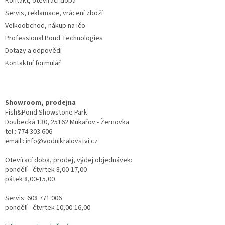
Kontakt, otevírací doba
Servis, reklamace, vrácení zboží
Velkoobchod, nákup na ičo
Professional Pond Technologies
Dotazy a odpovědi
Kontaktní formulář
Showroom, prodejna
Fish&Pond Showstone Park
Doubecká 130, 25162 Mukařov - Žernovka
tel.: 774 303 606
email.: info@vodnikralovstvi.cz
Otevírací doba, prodej, výdej objednávek:
pondělí - čtvrtek 8,00-17,00
pátek 8,00-15,00
Servis: 608 771 006
pondělí - čtvrtek 10,00-16,00