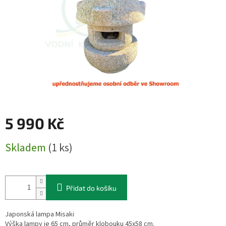
5 990 Kč
Měrná
Skladem
(1 ks)
cena:
Přidat do košíku
Japonská lampa Misaki
Výška lampy je 65 cm, průměr klobouku 45x58 cm.