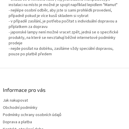
instalaci na místo je možné je spojit například lepidlem "Mamut"
- nejlépe osobní odběr, aby jste si sami prohlédli provedení,
případně pokud je více kusů skladem si vybrat
- v případě zasílání, je potřeba počítat s individuální dopravou a
příplatkem za dopravu
- japonské lampy není možné vracet zpět, jedná se o specifické
produkty, na které se nevztahují běžné internetové podmínky
prodeje
- nejde posílat na dobírku, zasíláme vždy speciální dopravou,
pouze po platbě předem
Z
á
p
a
Informace pro vás
t
Jak nakupovat
í
Obchodní podmínky
Podmínky ochrany osobních údajů
Doprava a platba