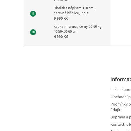
7 990 Kč
Obelisk s nápisem 110 cm ,
barevná břidlice, Indie
9 990 Kč
Kapka mramor, černý 50-60 kg,
40-50x50-60 cm
4 990 Kč
Z
á
p
a
t
Informac
í
Jak nakupo
Obchodní 
Podmínky o
údajů
Doprava a p
Kontakt, ot