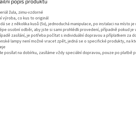
ailní popis produktu
eriál žula, zimu-vzdorné
ní výroba, co kus to originál
ádá se z několika kusů (5x), jednoduchá manipulace, po instalaci na místo j
lépe osobní odběr, aby jste si sami prohlédli provedení, případně pokud je 
řípadě zasílání, je potřeba počítat s individuální dopravou a příplatkem za 
ponské lampy není možné vracet zpět, jedná se o specifické produkty, na k
eje
jde posílat na dobírku, zasíláme vždy speciální dopravou, pouze po platbě