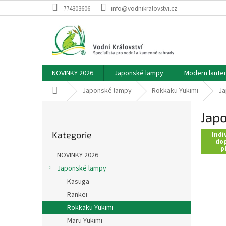
Přejít
774303606
info@vodnikralovstvi.cz
na
obsah
NOVINKY 2026
Japonské lampy
Modern lante
Domů
Japonské lampy
Rokkaku Yukimi
Ja
P
Jap
o
Přeskočit
s
Kategorie
kategorie
Indi
t
dop
p
r
NOVINKY 2026
a
Japonské lampy
n
Kasuga
n
í
Rankei
p
Rokkaku Yukimi
a
Maru Yukimi