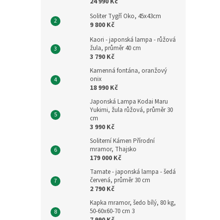
24 990 Kč
Soliter Tygří Oko, 45x43cm
9 800 Kč
Kaori - japonská lampa - růžová
žula, průměr 40 cm
3 790 Kč
Kamenná fontána, oranžový
onix
18 990 Kč
Japonská Lampa Kodai Maru
Yukimi, žula růžová, průměr 30
cm
3 990 Kč
Soliterní Kámen Přírodní
mramor, Thajsko
179 000 Kč
Tamate - japonská lampa - šedá
červená, průměr 30 cm
2 790 Kč
Kapka mramor, šedo bílý, 80 kg,
50-60x60-70 cm 3