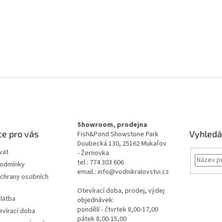
Showroom, prodejna
e pro vás
Vyhledá
Fish&Pond Showstone Park
Doubecká 130, 25162 Mukařov
vat
- Žernovka
tel.: 774 303 606
podmínky
email.: info@vodnikralovstvi.cz
chrany osobních
Otevírací doba, prodej, výdej
latba
objednávek:
pondělí - čtvrtek 8,00-17,00
evírací doba
pátek 8,00-15,00