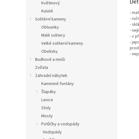
Det
Květinový
Kulaté
- mat
- ruč
Solitérní kameny
- skl
Oblounky
- nej
Malé solitery
- v p
- ja
Velké soliterní kameny
prod
Obelisky
- ne
Budhové a mniši
Zvířata
Zahradní nábytek
Kamenné fontány
Šlapáky
Lavice
Stoly
Mosty
Potůčky a vodopády
Vodopády