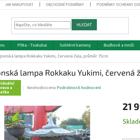
JAK NAKUPOVAT
OBCHODNÍ PODMÍNKY
PODMÍNKY OCHRANY OS
HLEDAT
rns
Pítka - Tsukubai
Solitérní kameny
Budhové a mniši
ponská lampa Rokkaku Yukimi, červená žula, průměr 75cm
onská lampa Rokkaku Yukimi, červená 
viduální
Průměrné
Neohodnoceno
Podrobnosti hodnocení
rava a
latba
hodnocení
produktu
21 
je
0,0
z
Měrná
Skla
5
cena:
hvězdiček.