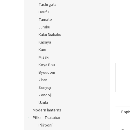
n
Tachi gata
e
Doufu
l
Tamate
Juraku
Kaku Diakaku
Kasaya
Kaori
Misaki
Koya Bou
Byoudoni
Ziran
Senyuji
Zendoji
Uzuki
Modern lanterns
Popi
Pítka - Tsukubai
Přírodní