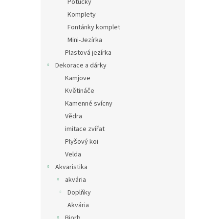
Potůčky
Komplety
Fontánky komplet
Mini-Jezírka
Plastová jezírka
Dekorace a dárky
Kamjove
Květináče
Kamenné svícny
Vědra
imitace zvířat
Plyšový koi
Velda
Akvaristika
akvária
Doplňky
Akvária
Biorb