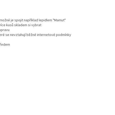
e možné je spojit například lepidlem "Mamut"
více kusů skladem si vybrat
dopravu
teré se nevztahují běžné internetové podmínky
 předem