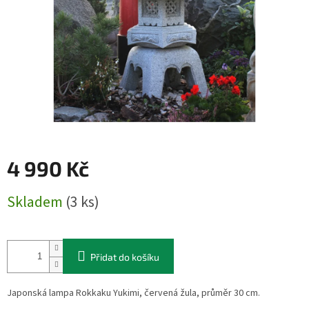
4 990 Kč
Měrná
Skladem
(3 ks)
cena:
Přidat do košíku
Japonská lampa Rokkaku Yukimi, červená žula, průměr 30 cm.