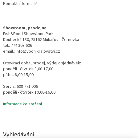
Kontaktní formulář
Showroom, prodejna
Fish&Pond Showstone Park
Doubecká 130, 25162 Mukařov - Žernovka
tel.: 774 303 606
email.: info@vodnikralovstvi.cz
Otevírací doba, prodej, výdej objednávek:
pondělí - čtvrtek 8,00-17,00
pátek 8,00-15,00
Servis: 608 771 006
pondělí - čtvrtek 10,00-16,00
Informace ke stažení
Vyhledávání