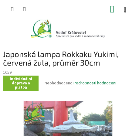
Přejít
NÁKUP
na
obsah
KOŠÍK
Japonská lampa Rokkaku Yukimi,
červená žula, průměr 30cm
1059
Individuální
Průměrné
Neohodnoceno
Podrobnosti hodnocení
doprava a
platba
hodnocení
produktu
je
0,0
z
5
hvězdiček.