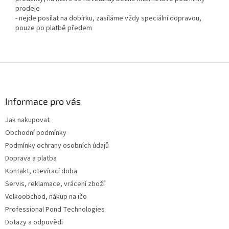
prodeje
- nejde posílat na dobírku, zasíláme vždy speciální dopravou,
pouze po platbě předem
Z
á
p
a
Informace pro vás
t
Jak nakupovat
í
Obchodní podmínky
Podmínky ochrany osobních údajů
Doprava a platba
Kontakt, otevírací doba
Servis, reklamace, vrácení zboží
Velkoobchod, nákup na ičo
Professional Pond Technologies
Dotazy a odpovědi