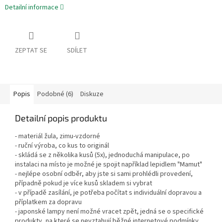
Detailní informace
ZEPTAT SE
SDÍLET
Popis
Podobné (6)
Diskuze
Detailní popis produktu
- materiál žula, zimu-vzdorné
- ruční výroba, co kus to originál
- skládá se z několika kusů (5x), jednoduchá manipulace, po
instalaci na místo je možné je spojit například lepidlem "Mamut"
- nejlépe osobní odběr, aby jste si sami prohlédli provedení,
případně pokud je více kusů skladem si vybrat
- v případě zasílání, je potřeba počítat s individuální dopravou a
příplatkem za dopravu
- japonské lampy není možné vracet zpět, jedná se o specifické
produkty, na které se nevztahují běžné internetové podmínky