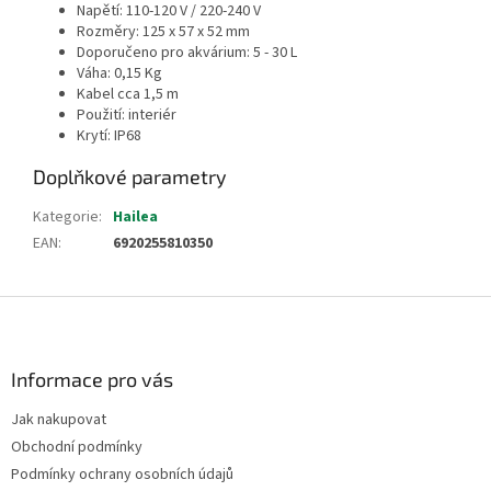
Napětí: 110-120 V / 220-240 V
Rozměry: 125 x 57 x 52 mm
Doporučeno pro akvárium: 5 - 30 L
Váha: 0,15 Kg
Kabel cca 1,5 m
Použití: interiér
Krytí: IP68
Doplňkové parametry
Kategorie
:
Hailea
EAN
:
6920255810350
Z
á
p
a
Informace pro vás
t
Jak nakupovat
í
Obchodní podmínky
Podmínky ochrany osobních údajů