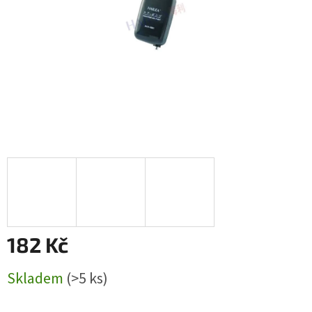
182 Kč
Měrná
Skladem
(>5 ks)
cena: