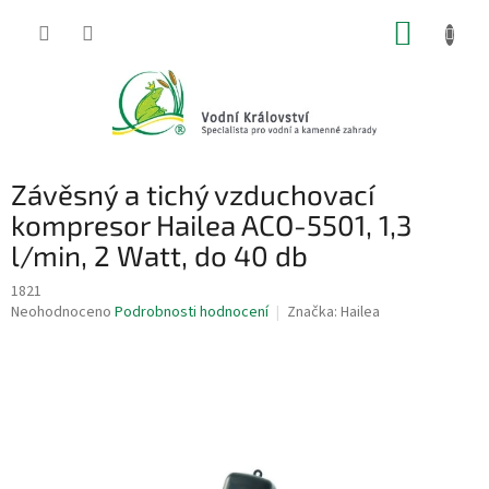
Přejít
NÁKUP
na
obsah
KOŠÍK
Závěsný a tichý vzduchovací
kompresor Hailea ACO-5501, 1,3
l/min, 2 Watt, do 40 db
1821
Průměrné
Neohodnoceno
Podrobnosti hodnocení
Značka:
Hailea
hodnocení
produktu
je
0,0
z
5
hvězdiček.