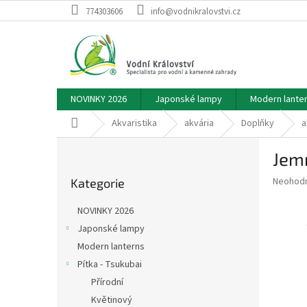
Přejít
774303606
info@vodnikralovstvi.cz
na
obsah
NOVINKY 2026
Japonské lampy
Modern lante
Domů
Akvaristika
akvária
Doplňky
a
P
Jemn
o
Přeskočit
s
Průměr
Neohod
Kategorie
kategorie
t
hodnoce
r
produkt
NOVINKY 2026
a
je
Japonské lampy
0,0
n
z
Modern lanterns
n
5
í
Pítka - Tsukubai
hvězdič
p
Přírodní
a
Květinový