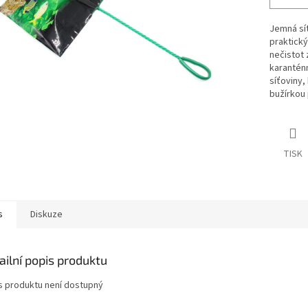
Jemná síť
praktick
nečistot 
karanténn
síťoviny,
bužírkou
TISK
s
Diskuze
ailní popis produktu
s produktu není dostupný