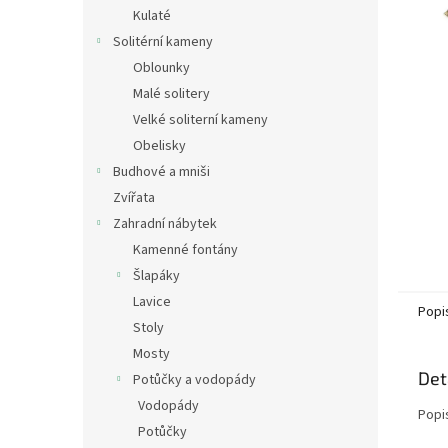
n
Kulaté
e
Solitérní kameny
l
Oblounky
Malé solitery
Velké soliterní kameny
Obelisky
Budhové a mniši
Zvířata
Zahradní nábytek
Kamenné fontány
Šlapáky
Lavice
Popi
Stoly
Mosty
Det
Potůčky a vodopády
Vodopády
Popi
Potůčky