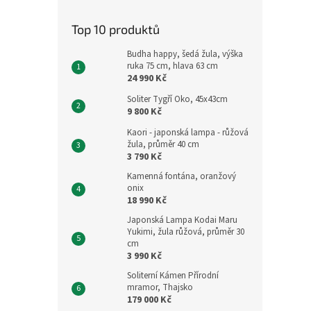
Top 10 produktů
Budha happy, šedá žula, výška
ruka 75 cm, hlava 63 cm
24 990 Kč
Soliter Tygří Oko, 45x43cm
9 800 Kč
Kaori - japonská lampa - růžová
žula, průměr 40 cm
3 790 Kč
Kamenná fontána, oranžový
onix
18 990 Kč
Japonská Lampa Kodai Maru
Yukimi, žula růžová, průměr 30
cm
3 990 Kč
Soliterní Kámen Přírodní
mramor, Thajsko
179 000 Kč