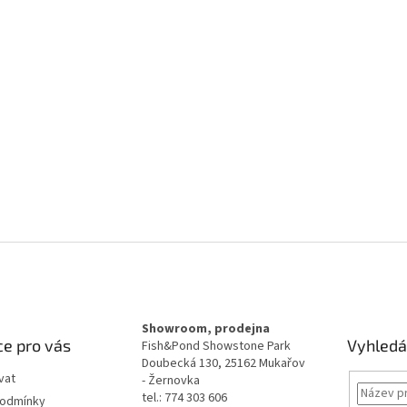
Showroom, prodejna
e pro vás
Vyhledá
Fish&Pond Showstone Park
Doubecká 130, 25162 Mukařov
vat
- Žernovka
tel.: 774 303 606
podmínky