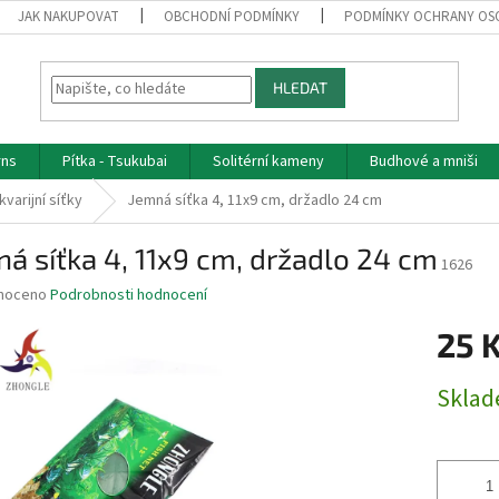
JAK NAKUPOVAT
OBCHODNÍ PODMÍNKY
PODMÍNKY OCHRANY OS
HLEDAT
rns
Pítka - Tsukubai
Solitérní kameny
Budhové a mniši
kvarijní síťky
Jemná síťka 4, 11x9 cm, držadlo 24 cm
á síťka 4, 11x9 cm, držadlo 24 cm
1626
né
noceno
Podrobnosti hodnocení
ní
25 
u
Měrná
Skla
cena:
ek.