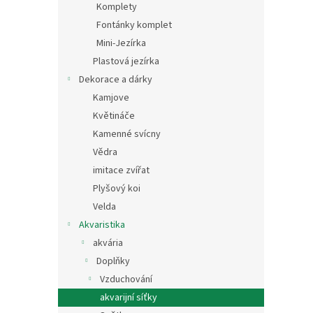
Komplety
Fontánky komplet
Mini-Jezírka
Plastová jezírka
Dekorace a dárky
Kamjove
Květináče
Kamenné svícny
Vědra
imitace zvířat
Plyšový koi
Velda
Akvaristika
akvária
Doplňky
Vzduchování
akvarijní síťky