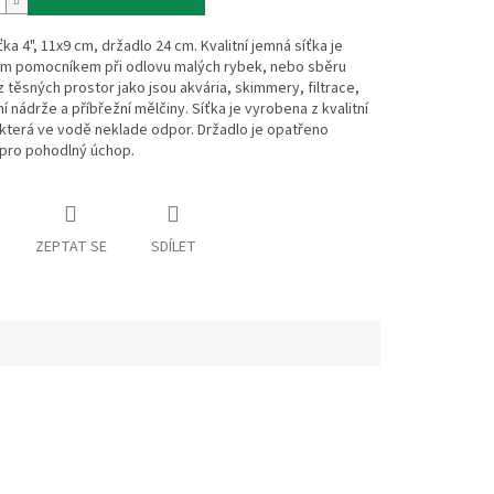
ka 4", 11x9 cm, držadlo 24 cm. Kvalitní jemná síťka je
ým pomocníkem při odlovu malých rybek, nebo sběru
z těsných prostor jako jsou akvária, skimmery, filtrace,
í nádrže a příbřežní mělčiny. Síťka je vyrobena z kvalitní
 která ve vodě neklade odpor. Držadlo je opatřeno
 pro pohodlný úchop.
ZEPTAT SE
SDÍLET