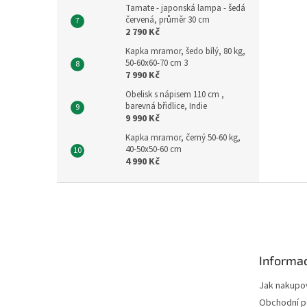
Tamate - japonská lampa - šedá
červená, průměr 30 cm
2 790 Kč
Kapka mramor, šedo bílý, 80 kg,
50-60x60-70 cm 3
7 990 Kč
Obelisk s nápisem 110 cm ,
barevná břidlice, Indie
9 990 Kč
Kapka mramor, černý 50-60 kg,
40-50x50-60 cm
4 990 Kč
Z
á
p
a
t
Informac
í
Jak nakupo
Obchodní 