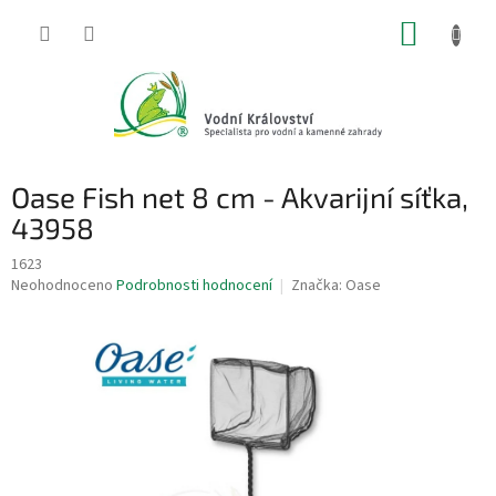
Přejít
NÁKUP
na
obsah
KOŠÍK
Oase Fish net 8 cm - Akvarijní síťka,
43958
1623
Průměrné
Neohodnoceno
Podrobnosti hodnocení
Značka:
Oase
hodnocení
produktu
je
0,0
z
5
hvězdiček.