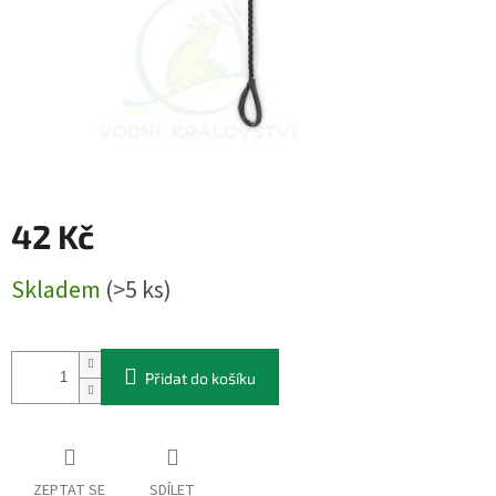
42 Kč
Měrná
Skladem
(>5 ks)
cena:
Přidat do košíku
ZEPTAT SE
SDÍLET