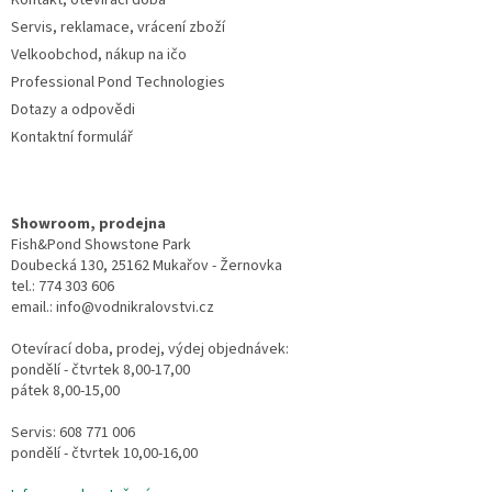
Kontakt, otevírací doba
Servis, reklamace, vrácení zboží
Velkoobchod, nákup na ičo
Professional Pond Technologies
Dotazy a odpovědi
Kontaktní formulář
Showroom, prodejna
Fish&Pond Showstone Park
Doubecká 130, 25162 Mukařov - Žernovka
tel.: 774 303 606
email.: info@vodnikralovstvi.cz
Otevírací doba, prodej, výdej objednávek:
pondělí - čtvrtek 8,00-17,00
pátek 8,00-15,00
Servis: 608 771 006
pondělí - čtvrtek 10,00-16,00