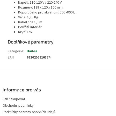
Napětí: 110-120 V / 220-240 V
Rozměry: 188 x 120 x 100 mm
Doporučeno pro akvárium: 500 -800 L
Váha: 1,25 Kg
Kabel cca 1,5 m
Použití: interiér
Krytí: IP68
Doplňkové parametry
Kategorie
:
Hailea
EAN
:
6920255810374
Z
á
p
a
Informace pro vás
t
Jak nakupovat
í
Obchodní podmínky
Podmínky ochrany osobních údajů