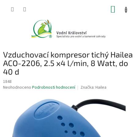
Přejít
NÁKUP
na
obsah
KOŠÍK
Vzduchovací kompresor tichý Hailea
ACO-2206, 2.5 x4 l/min, 8 Watt, do
40 d
1848
Průměrné
Neohodnoceno
Podrobnosti hodnocení
Značka:
Hailea
hodnocení
produktu
je
0,0
z
5
hvězdiček.