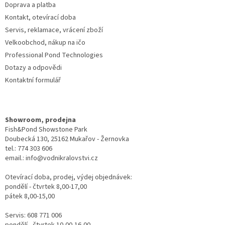
Doprava a platba
Kontakt, otevírací doba
Servis, reklamace, vrácení zboží
Velkoobchod, nákup na ičo
Professional Pond Technologies
Dotazy a odpovědi
Kontaktní formulář
Showroom, prodejna
Fish&Pond Showstone Park
Doubecká 130, 25162 Mukařov - Žernovka
tel.: 774 303 606
email.: info@vodnikralovstvi.cz
Otevírací doba, prodej, výdej objednávek:
pondělí - čtvrtek 8,00-17,00
pátek 8,00-15,00
Servis: 608 771 006