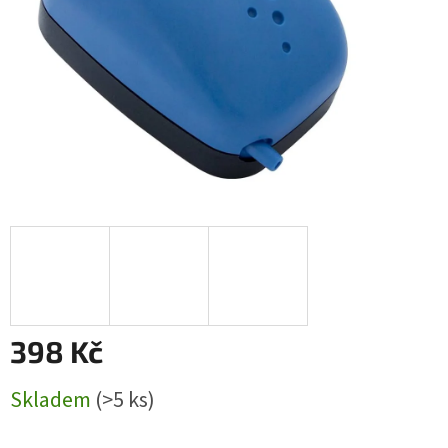
398 Kč
Měrná
Skladem
(>5 ks)
cena: