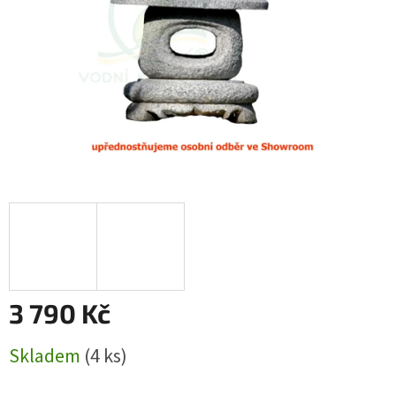
3 790 Kč
Měrná
Skladem
(4 ks)
cena: