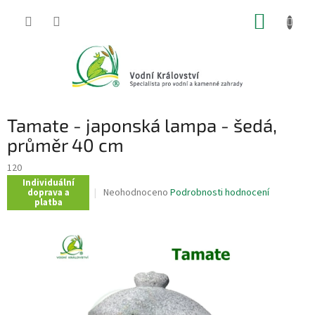
Přejít
NÁKUP
na
obsah
KOŠÍK
Tamate - japonská lampa - šedá,
průměr 40 cm
120
Individuální
Průměrné
Neohodnoceno
Podrobnosti hodnocení
doprava a
platba
hodnocení
produktu
je
0,0
z
5
hvězdiček.