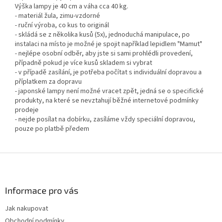
Výška lampy je 40 cm a váha cca 40 kg.
- materiál žula, zimu-vzdorné
- ruční výroba, co kus to originál
- skládá se z několika kusů (5x), jednoduchá manipulace, po
instalaci na místo je možné je spojit například lepidlem "Mamut"
- nejlépe osobní odběr, aby jste si sami prohlédli provedení,
případně pokud je více kusů skladem si vybrat
- v případě zasílání, je potřeba počítat s individuální dopravou a
příplatkem za dopravu
- japonské lampy není možné vracet zpět, jedná se o specifické
produkty, na které se nevztahují běžné internetové podmínky
prodeje
- nejde posílat na dobírku, zasíláme vždy speciální dopravou,
pouze po platbě předem
Z
á
p
a
Informace pro vás
t
Jak nakupovat
í
Obchodní podmínky