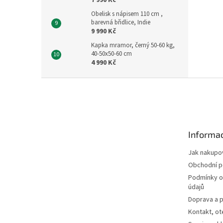
7 990 Kč
Obelisk s nápisem 110 cm ,
barevná břidlice, Indie
9 990 Kč
Kapka mramor, černý 50-60 kg,
40-50x50-60 cm
4 990 Kč
Z
á
p
a
t
Informac
í
Jak nakupo
Obchodní 
Podmínky o
údajů
Doprava a p
Kontakt, ot