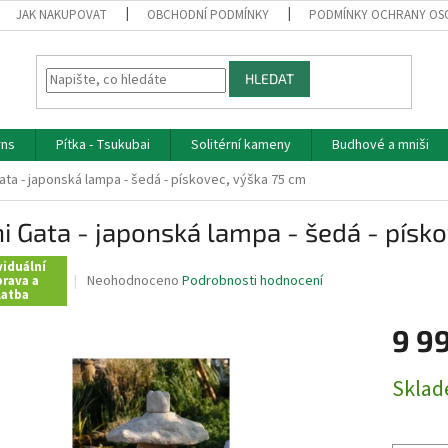
JAK NAKUPOVAT
OBCHODNÍ PODMÍNKY
PODMÍNKY OCHRANY OS
HLEDAT
rns
Pítka - Tsukubai
Solitérní kameny
Budhové a mniši
ata - japonská lampa - šedá - pískovec, výška 75 cm
i Gata - japonská lampa - šedá - písk
viduální
Průměrné
Neohodnoceno
Podrobnosti hodnocení
rava a
latba
hodnocení
produktu
9 9
je
0,0
z
Měrná
Skla
5
cena:
hvězdiček.