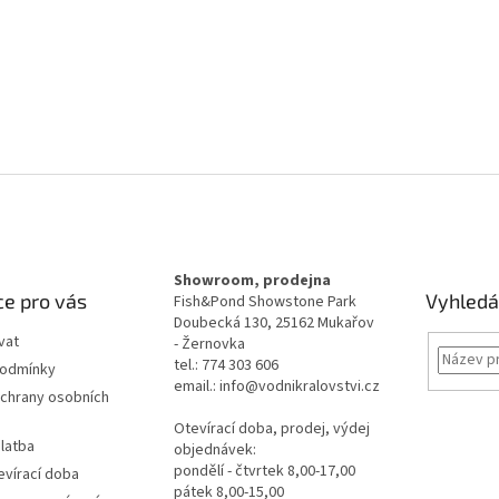
Showroom, prodejna
e pro vás
Vyhledá
Fish&Pond Showstone Park
Doubecká 130, 25162 Mukařov
vat
- Žernovka
tel.: 774 303 606
podmínky
email.: info@vodnikralovstvi.cz
chrany osobních
Otevírací doba, prodej, výdej
latba
objednávek:
pondělí - čtvrtek 8,00-17,00
evírací doba
pátek 8,00-15,00