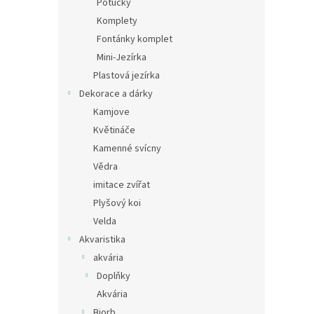
Potůčky
Komplety
Fontánky komplet
Mini-Jezírka
Plastová jezírka
Dekorace a dárky
Kamjove
Květináče
Kamenné svícny
Vědra
imitace zvířat
Plyšový koi
Velda
Akvaristika
akvária
Doplňky
Akvária
Biorb