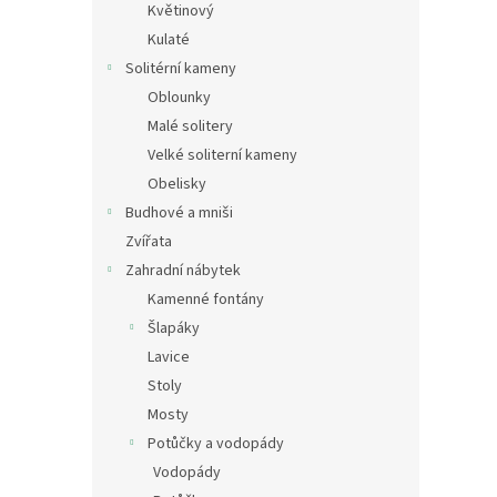
Květinový
Kulaté
Solitérní kameny
Oblounky
Malé solitery
Velké soliterní kameny
Obelisky
Budhové a mniši
Zvířata
Zahradní nábytek
Kamenné fontány
Šlapáky
Lavice
Stoly
Mosty
Potůčky a vodopády
Vodopády