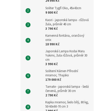
24 990 Kč
Soliter Tygří Oko, 45x43cm
9 800 Kč
Kaori - japonská lampa - růžová
žula, průměr 40 cm
3 790 Kč
Kamenná fontána, oranžový
onix
18 990 Kč
Japonská Lampa Kodai Maru
Yukimi, žula růžová, průměr 30
cm
3 990 Kč
Soliterní Kámen Přírodní
mramor, Thajsko
179 000 Kč
Tamate - japonská lampa - šedá
červená, průměr 30 cm
2 790 Kč
Kapka mramor, šedo bílý, 80 kg,
50-60x60-70 cm 3