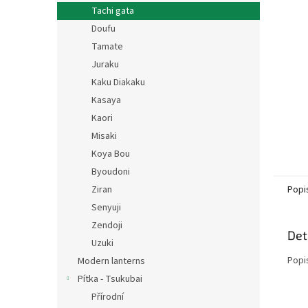
n
Tachi gata
e
Doufu
l
Tamate
Juraku
Kaku Diakaku
Kasaya
Kaori
Misaki
Koya Bou
Byoudoni
Popi
Ziran
Senyuji
Zendoji
Det
Uzuki
Popi
Modern lanterns
Pítka - Tsukubai
Přírodní