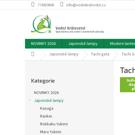
Přejít
774303606
info@vodnikralovstvi.cz
na
obsah
NOVINKY 2026
Japonské lampy
Modern lante
Domů
Japonské lampy
Tachi gata
Tachi G
P
Tach
o
Přeskočit
s
Kategorie
kategorie
Indi
t
dop
p
r
NOVINKY 2026
a
Japonské lampy
n
Kasuga
n
í
Rankei
p
Rokkaku Yukimi
a
Maru Yukimi