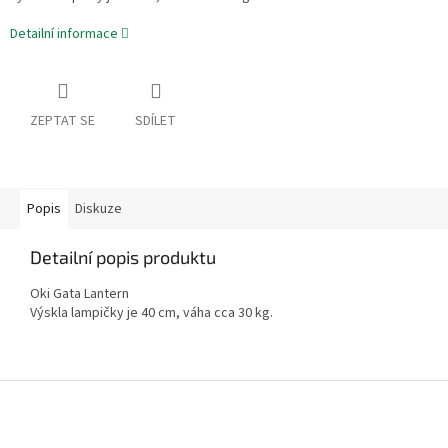
Detailní informace
ZEPTAT SE
SDÍLET
Popis
Diskuze
Detailní popis produktu
Oki Gata Lantern
Výskla lampičky je 40 cm, váha cca 30 kg.
Z
á
p