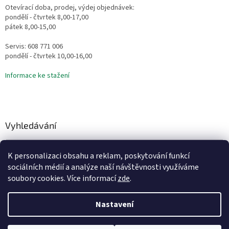
Otevírací doba, prodej, výdej objednávek:
pondělí - čtvrtek 8,00-17,00
pátek 8,00-15,00
Servis: 608 771 006
pondělí - čtvrtek 10,00-16,00
Informace ke stažení
Vyhledávání
HLEDAT
K personalizaci obsahu a reklam, poskytování funkcí
sociálních médií a analýze naší návštěvnosti využíváme
soubory cookies. Více informací
zde
.
Vytvořil Shoptet
Nastavení
Copyright 2026
Vodní Království
. Všechna práva vyhrazena.