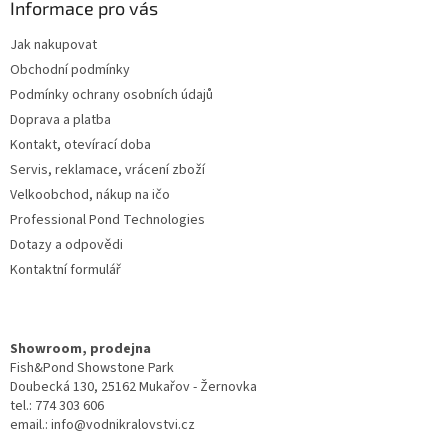
a
Informace pro vás
t
Jak nakupovat
í
Obchodní podmínky
Podmínky ochrany osobních údajů
Doprava a platba
Kontakt, otevírací doba
Servis, reklamace, vrácení zboží
Velkoobchod, nákup na ičo
Professional Pond Technologies
Dotazy a odpovědi
Kontaktní formulář
Showroom, prodejna
Fish&Pond Showstone Park
Doubecká 130, 25162 Mukařov - Žernovka
tel.: 774 303 606
email.: info@vodnikralovstvi.cz