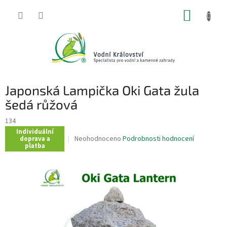
Přejít
NÁKUP
na
obsah
KOŠÍK
Japonská Lampička Oki Gata žula
šedá růžová
134
Individuální
Průměrné
Neohodnoceno
Podrobnosti hodnocení
doprava a
platba
hodnocení
produktu
je
0,0
z
5
hvězdiček.