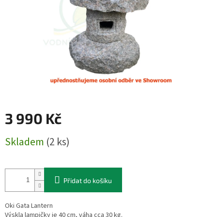
3 990 Kč
Měrná
Skladem
(2 ks)
cena:
Přidat do košíku
Oki Gata Lantern
Výskla lampičky je 40 cm, váha cca 30 kg.