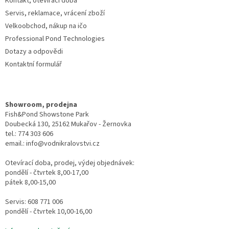
Kontakt, otevírací doba
Servis, reklamace, vrácení zboží
Velkoobchod, nákup na ičo
Professional Pond Technologies
Dotazy a odpovědi
Kontaktní formulář
Showroom, prodejna
Fish&Pond Showstone Park
Doubecká 130, 25162 Mukařov - Žernovka
tel.: 774 303 606
email.: info@vodnikralovstvi.cz
Otevírací doba, prodej, výdej objednávek:
pondělí - čtvrtek 8,00-17,00
pátek 8,00-15,00
Servis: 608 771 006
pondělí - čtvrtek 10,00-16,00