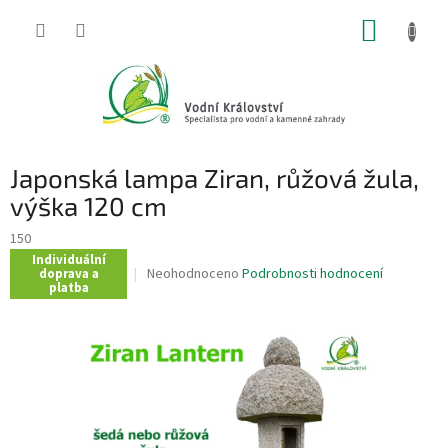
Přejít
NÁKUP
na
obsah
KOŠÍK
Japonská lampa Ziran, růžová žula,
výška 120 cm
150
Individuální
Průměrné
Neohodnoceno
Podrobnosti hodnocení
doprava a
platba
hodnocení
produktu
je
0,0
z
5
hvězdiček.