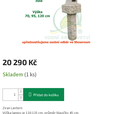
20 290 Kč
Měrná
Skladem
(1 ks)
cena:
Přidat do košíku
Ziran Lantern
Výška lampy je 120-125 cm, průměr hlavičky 45 cm.