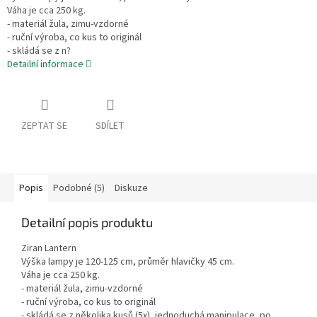
Váha je cca 250 kg.
- materiál žula, zimu-vzdorné
- ruční výroba, co kus to originál
- skládá se z n?
Detailní informace
ZEPTAT SE
SDÍLET
Popis
Podobné (5)
Diskuze
Detailní popis produktu
Ziran Lantern
Výška lampy je 120-125 cm, průměr hlavičky 45 cm.
Váha je cca 250 kg.
- materiál žula, zimu-vzdorné
- ruční výroba, co kus to originál
- skládá se z několika kusů (5x), jednoduchá manipulace, po