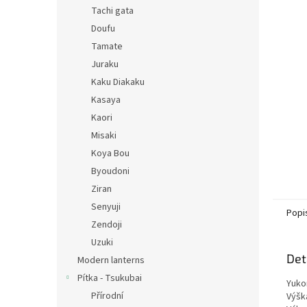
n
Tachi gata
e
Doufu
l
Tamate
Juraku
Kaku Diakaku
Kasaya
Kaori
Misaki
Koya Bou
Byoudoni
Ziran
Senyuji
Popi
Zendoji
Uzuki
Det
Modern lanterns
Pítka - Tsukubai
Yuko
Přírodní
Výšk