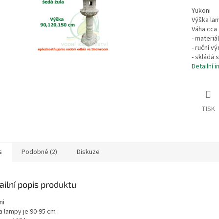
Yukoni
Výška lam
Váha cca 
- materiá
- ruční vý
- skládá 
Detailní 
TISK
s
Podobné (2)
Diskuze
ailní popis produktu
ni
a lampy je 90-95 cm