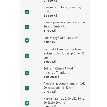
24 990 Kč
Kamenná fontána, oranžový
onix
18 990 Kč
Kaori - japonská lampa - růžová
žula, průměr 40 cm
3 790 Kč
Soliter Tygří Oko, 45x43cm
9 800 Kč
Japonská Lampa Kodai Maru
Yukimi, žula růžová, průměr 30
cm
3 990 Kč
Soliterní Kámen Přírodní
mramor, Thajsko
179 000 Kč
Tamate - japonská lampa - šedá
červená, průměr 30 cm
2 790 Kč
Kapka mramor, šedo bílý, 80 kg,
50-60x60-70 cm 3