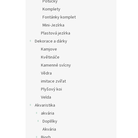
Potůčky
Komplety
Fontánky komplet
Mini-Jezírka
Plastová jezírka
Dekorace a dárky
Kamjove
Květináče
Kamenné svícny
Vědra
imitace zvířat
Plyšový koi
Velda
Akvaristika
akvária
Doplňky
Akvária
Biorb