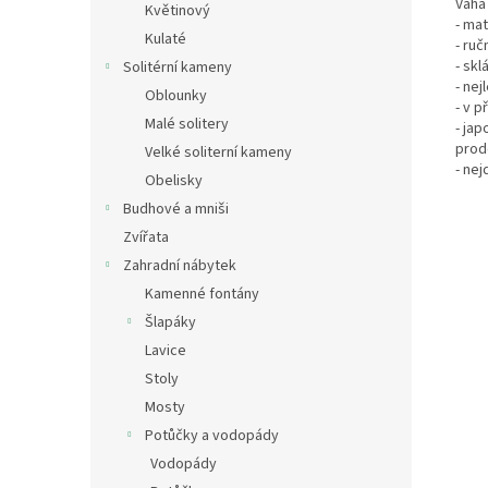
Váha
Květinový
- mat
Kulaté
- ruč
- skl
Solitérní kameny
- nej
Oblounky
- v p
Malé solitery
- ja
prod
Velké soliterní kameny
- ne
Obelisky
Budhové a mniši
Zvířata
Zahradní nábytek
Kamenné fontány
Šlapáky
Lavice
Stoly
Mosty
Potůčky a vodopády
Vodopády