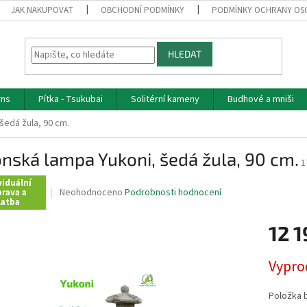
JAK NAKUPOVAT
OBCHODNÍ PODMÍNKY
PODMÍNKY OCHRANY OS
HLEDAT
rns
Pítka - Tsukubai
Solitérní kameny
Budhové a mniši
šedá žula, 90 cm.
nská lampa Yukoni, šedá žula, 90 cm.
1
viduální
Průměrné
Neohodnoceno
Podrobnosti hodnocení
rava a
latba
hodnocení
produktu
12 1
je
0,0
z
Měrná
Vypro
5
cena:
hvězdiček.
Položka 