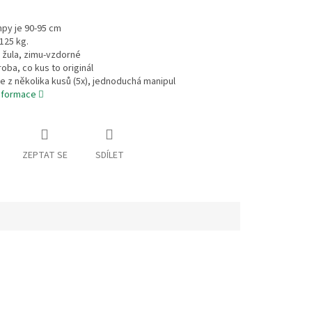
py je 90-95 cm
125 kg.
l žula, zimu-vzdorné
roba, co kus to originál
se z několika kusů (5x), jednoduchá manipul
informace
ZEPTAT SE
SDÍLET