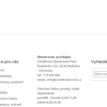
Showroom, prodejna
e pro vás
Vyhledá
Fish&Pond Showstone Park
Doubecká 130, 25162 Mukařov
vat
- Žernovka
tel.: 774 303 606
podmínky
email.: info@vodnikralovstvi.cz
chrany osobních
Otevírací doba, prodej, výdej
latba
objednávek:
pondělí - čtvrtek 8,00-17,00
evírací doba
pátek 8,00-15,00
lamace, vrácení