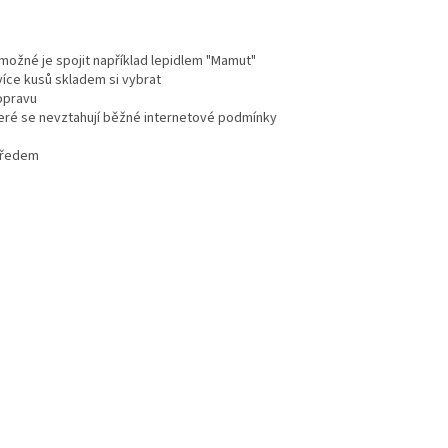
e možné je spojit například lepidlem "Mamut"
více kusů skladem si vybrat
dopravu
teré se nevztahují běžné internetové podmínky
 předem