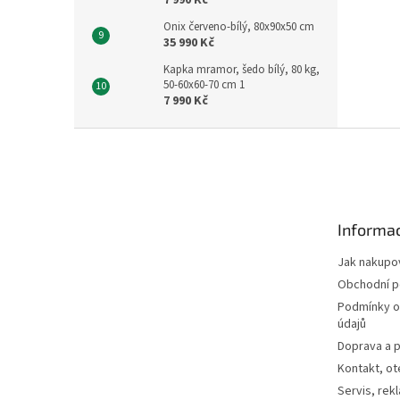
7 990 Kč
Onix červeno-bílý, 80x90x50 cm
35 990 Kč
Kapka mramor, šedo bílý, 80 kg,
50-60x60-70 cm 1
7 990 Kč
Z
á
p
a
t
Informac
í
Jak nakupo
Obchodní 
Podmínky o
údajů
Doprava a p
Kontakt, ot
Servis, rek