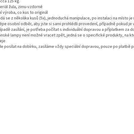
 cca 125 kg.
eriál žula, zimu-vzdorné
ní výroba, co kus to originál
ádá se z několika kusů (5x), jednoduchá manipulace, po instalaci na místo j
lépe osobní odběr, aby jste si sami prohlédli provedení, případně pokud je 
řípadě zasílání, je potřeba počítat s individuální dopravou a příplatkem za 
ponské lampy není možné vracet zpět, jedná se o specifické produkty, na k
eje
jde posílat na dobírku, zasíláme vždy speciální dopravou, pouze po platbě