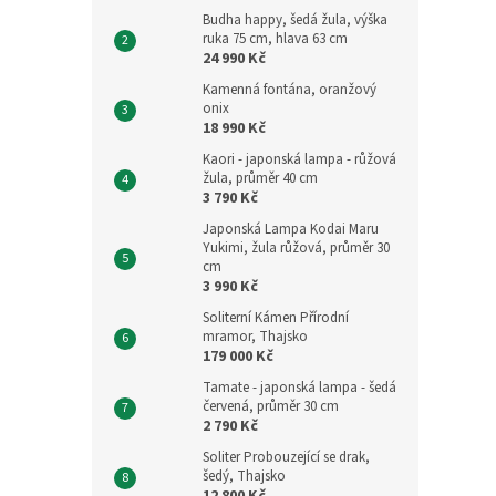
Budha happy, šedá žula, výška
ruka 75 cm, hlava 63 cm
24 990 Kč
Kamenná fontána, oranžový
onix
18 990 Kč
Kaori - japonská lampa - růžová
žula, průměr 40 cm
3 790 Kč
Japonská Lampa Kodai Maru
Yukimi, žula růžová, průměr 30
cm
3 990 Kč
Soliterní Kámen Přírodní
mramor, Thajsko
179 000 Kč
Tamate - japonská lampa - šedá
červená, průměr 30 cm
2 790 Kč
Soliter Probouzející se drak,
šedý, Thajsko