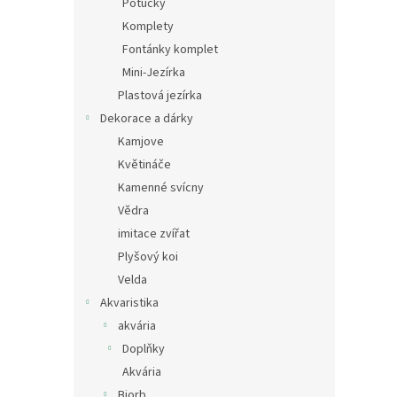
Potůčky
Komplety
Fontánky komplet
Mini-Jezírka
Plastová jezírka
Dekorace a dárky
Kamjove
Květináče
Kamenné svícny
Vědra
imitace zvířat
Plyšový koi
Velda
Akvaristika
akvária
Doplňky
Akvária
Biorb