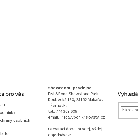
Showroom, prodejna
e pro vás
Vyhledá
Fish&Pond Showstone Park
Doubecká 130, 25162 Mukařov
vat
- Žernovka
tel.: 774 303 606
podmínky
email.: info@vodnikralovstvi.cz
chrany osobních
Otevírací doba, prodej, výdej
latba
objednávek: