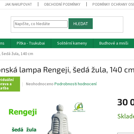
JAK NAKUPOVAT
OBCHODNÍ PODMÍNKY
PODMÍNKY OCHRANY OS
HLEDAT
rns
Pítka - Tsukubai
Solitérní kameny
Budhové a mniši
 šedá žula, 140 cm
nská lampa Rengeji, šedá žula, 140 c
viduální
Průměrné
Neohodnoceno
Podrobnosti hodnocení
rava a
latba
hodnocení
produktu
30 
je
0,0
z
Měrná
Skla
5
cena:
hvězdiček.