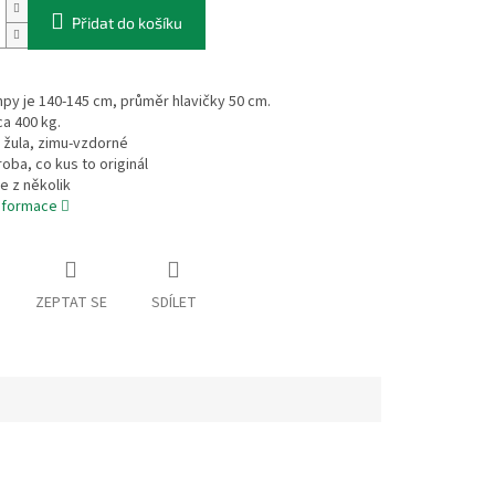
Přidat do košíku
py je 140-145 cm, průměr hlavičky 50 cm.
ca 400 kg.
l žula, zimu-vzdorné
roba, co kus to originál
se z několik
informace
ZEPTAT SE
SDÍLET