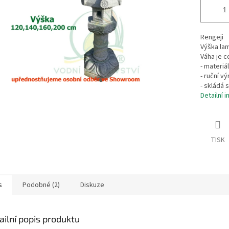
Rengeji
Výška lam
Váha je c
- materiá
- ruční vý
- skládá 
Detailní 
TISK
s
Podobné (2)
Diskuze
ailní popis produktu