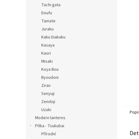
n
Tachi gata
e
Doufu
l
Tamate
Juraku
Kaku Diakaku
Kasaya
Kaori
Misaki
Koya Bou
Byoudoni
Ziran
Senyuji
Zendoji
Uzuki
Popi
Modern lanterns
Pítka - Tsukubai
Det
Přírodní