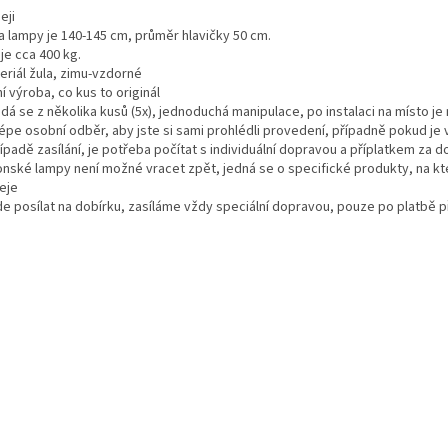
eji
a lampy je 140-145 cm, průměr hlavičky 50 cm.
je cca 400 kg.
eriál žula, zimu-vzdorné
ní výroba, co kus to originál
ádá se z několika kusů (5x), jednoduchá manipulace, po instalaci na místo j
lépe osobní odběr, aby jste si sami prohlédli provedení, případně pokud je 
řípadě zasílání, je potřeba počítat s individuální dopravou a příplatkem za 
ponské lampy není možné vracet zpět, jedná se o specifické produkty, na k
eje
jde posílat na dobírku, zasíláme vždy speciální dopravou, pouze po platbě