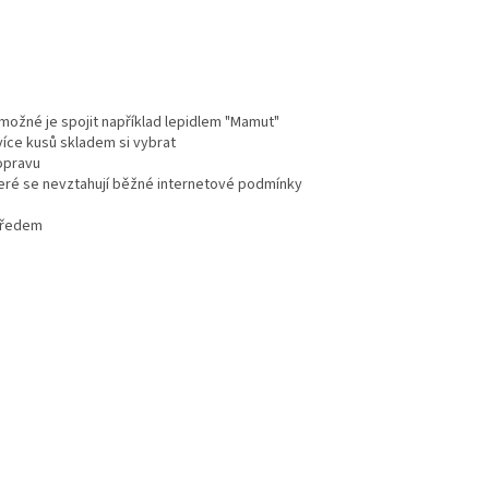
e možné je spojit například lepidlem "Mamut"
více kusů skladem si vybrat
dopravu
teré se nevztahují běžné internetové podmínky
 předem