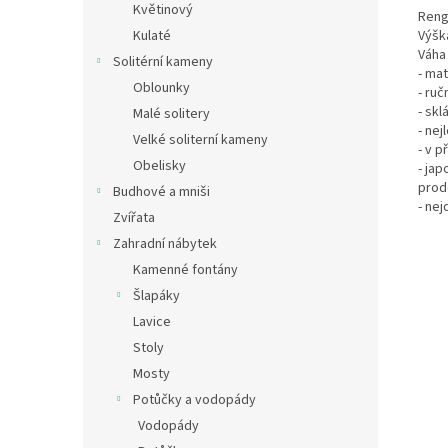
Květinový
Reng
Kulaté
Výšk
Váha 
Solitérní kameny
- mat
Oblounky
- ruč
- skl
Malé solitery
- nej
Velké soliterní kameny
- v p
Obelisky
- ja
prod
Budhové a mniši
- ne
Zvířata
Zahradní nábytek
Kamenné fontány
Šlapáky
Lavice
Stoly
Mosty
Potůčky a vodopády
Vodopády