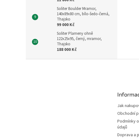
12 800 Kč
Soliter Boulder Mramor,
140x89x80 cm, bílo-šedo-černá,
Thajsko
99 000 Kč
Soliter Plameny ohně
122x25x95, černý, mramor,
Thajsko
188 000 Kč
Z
á
p
a
t
Informac
í
Jak nakupo
Obchodní 
Podmínky o
údajů
Doprava a p