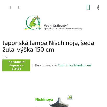
Přejít
NÁKUP
na
obsah
KOŠÍK
Japonská lampa Nischinoja, šedá
žula, výška 150 cm
172
Individuální
Průměrné
Neohodnoceno
Podrobnosti hodnocení
doprava a
platba
hodnocení
produktu
je
0,0
z
5
hvězdiček.