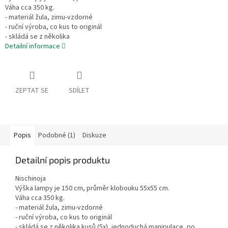
Váha cca 350 kg.
- materiál žula, zimu-vzdorné
- ruční výroba, co kus to originál
- skládá se z několika
Detailní informace
ZEPTAT SE
SDÍLET
Popis
Podobné (1)
Diskuze
Detailní popis produktu
Nischinoja
Výška lampy je 150 cm, průměr klobouku 55x55 cm.
Váha cca 350 kg.
- materiál žula, zimu-vzdorné
- ruční výroba, co kus to originál
- skládá se z několika kusů (5x), jednoduchá manipulace, po