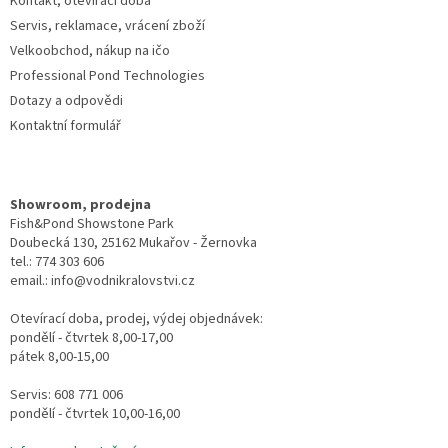
Kontakt, otevírací doba
Servis, reklamace, vrácení zboží
Velkoobchod, nákup na ičo
Professional Pond Technologies
Dotazy a odpovědi
Kontaktní formulář
Showroom, prodejna
Fish&Pond Showstone Park
Doubecká 130, 25162 Mukařov - Žernovka
tel.: 774 303 606
email.: info@vodnikralovstvi.cz
Otevírací doba, prodej, výdej objednávek:
pondělí - čtvrtek 8,00-17,00
pátek 8,00-15,00
Servis: 608 771 006
pondělí - čtvrtek 10,00-16,00