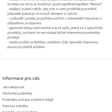
instalaci na místo je možné je spojit například lepidlem "Mamut"
- nejlépe osobní odběr, aby jste si sami prohlédli provedení,
případně pokud je více kusů skladem si vybrat
- v případě zasílání, je potřeba počítat s individuální dopravou a
příplatkem za dopravu
- japonské lampy není možné vracet zpět, jedná se o specifické
produkty, na které se nevztahují běžné internetové podmínky
prodeje
- nejde posílat na dobírku, zasíláme vždy speciální dopravou,
pouze po platbě předem
Z
á
p
a
Informace pro vás
t
Jak nakupovat
í
Obchodní podmínky
Podmínky ochrany osobních údajů
Doprava a platba