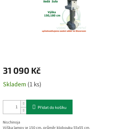
31 090 Kč
Měrná
Skladem
(1 ks)
cena:
Přidat do košíku
Nischinoja
Výška lampy je 150 cm, průměr klobouku 55x55 cm.