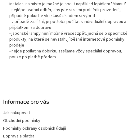
instalaci na místo je možné je spojit například lepidlem "Mamut"
- nejlépe osobní odběr, aby jste si sami prohlédli provedení,
případně pokud je více kusů skladem si vybrat
- v případě zasílání, je potřeba počítat s individuální dopravou a
příplatkem za dopravu
- japonské lampy není možné vracet zpět, jedná se o specifické
produkty, na které se nevztahují běžné internetové podmínky
prodeje
- nejde posílat na dobírku, zasíláme vždy speciální dopravou,
pouze po platbě předem
Z
á
p
a
Informace pro vás
t
Jak nakupovat
í
Obchodní podmínky
Podmínky ochrany osobních údajů
Doprava a platba