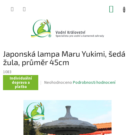
Přejít
NÁKUP
na
obsah
KOŠÍK
Japonská lampa Maru Yukimi, šedá
žula, průměr 45cm
1083
Individuální
Průměrné
Neohodnoceno
Podrobnosti hodnocení
doprava a
platba
hodnocení
produktu
je
0,0
z
5
hvězdiček.