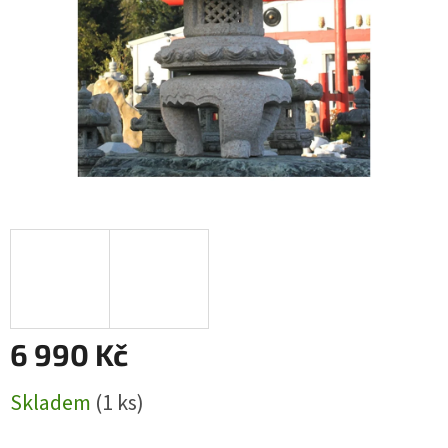
6 990 Kč
Měrná
Skladem
(1 ks)
cena: