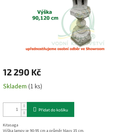
12 290 Kč
Měrná
Skladem
(1 ks)
cena:
Přidat do košíku
Kitasaga
Výška lampy je 90-95 cm a průměr hlavy 35 cm.