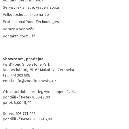
Kontakt, otevírací doba
Servis, reklamace, vrácení zboží
Velkoobchod, nákup na ičo
Professional Pond Technologies
Dotazy a odpovědi
Kontaktní formulář
Showroom, prodejna
Fish&Pond Showstone Park
Doubecká 130, 25162 Mukařov - Žernovka
tel.: 774 303 606
email.: info@vodnikralovstvi.cz
Otevírací doba, prodej, výdej objednávek:
pondělí - čtvrtek 8,00-17,00
pátek 8,00-15,00
Servis: 608 771 006
pondělí - čtvrtek 10,00-16,00