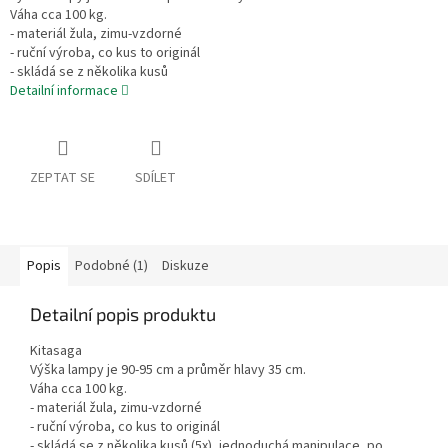
Váha cca 100 kg.
- materiál žula, zimu-vzdorné
- ruční výroba, co kus to originál
- skládá se z několika kusů
Detailní informace
ZEPTAT SE
SDÍLET
Popis
Podobné (1)
Diskuze
Detailní popis produktu
Kitasaga
Výška lampy je 90-95 cm a průměr hlavy 35 cm.
Váha cca 100 kg.
- materiál žula, zimu-vzdorné
- ruční výroba, co kus to originál
- skládá se z několika kusů (5x), jednoduchá manipulace, po