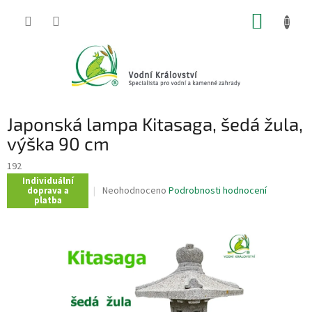
Přejít
NÁKUP
na
obsah
KOŠÍK
Japonská lampa Kitasaga, šedá žula,
výška 90 cm
192
Individuální
Průměrné
Neohodnoceno
Podrobnosti hodnocení
doprava a
platba
hodnocení
produktu
je
0,0
z
5
hvězdiček.