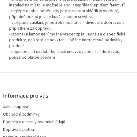
instalaci na místo je možné je spojit například lepidlem "Mamut"
- nejlépe osobní odběr, aby jste si sami prohlédli provedení,
případně pokud je více kusů skladem si vybrat
- v případě zasílání, je potřeba počítat s individuální dopravou a
příplatkem za dopravu
- japonské lampy není možné vracet zpět, jedná se o specifické
produkty, na které se nevztahují běžné internetové podmínky
prodeje
- nejde posílat na dobírku, zasíláme vždy speciální dopravou,
pouze po platbě předem
Z
á
p
a
Informace pro vás
t
Jak nakupovat
í
Obchodní podmínky
Podmínky ochrany osobních údajů
Doprava a platba