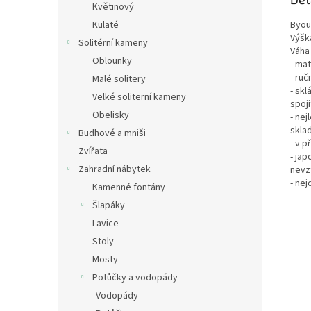
Květinový
Kulaté
Byou
Výšk
Solitérní kameny
Váha 
Oblounky
- mat
- ruč
Malé solitery
- skl
Velké soliterní kameny
spoj
Obelisky
- nej
skla
Budhové a mniši
- v p
Zvířata
- ja
Zahradní nábytek
nevz
- ne
Kamenné fontány
Šlapáky
Lavice
Stoly
Mosty
Potůčky a vodopády
Vodopády