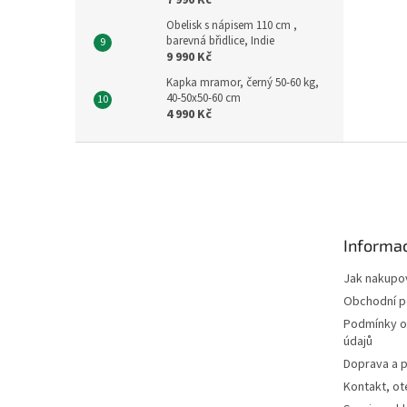
7 990 Kč
Obelisk s nápisem 110 cm ,
barevná břidlice, Indie
9 990 Kč
Kapka mramor, černý 50-60 kg,
40-50x50-60 cm
4 990 Kč
Z
á
p
a
t
Informac
í
Jak nakupo
Obchodní 
Podmínky o
údajů
Doprava a p
Kontakt, ot