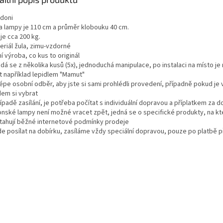
doni
a lampy je 110 cm a průměr klobouku 40 cm.
je cca 200 kg.
eriál žula, zimu-vzdorné
ní výroba, co kus to originál
ádá se z několika kusů (5x), jednoduchá manipulace, po instalaci na místo je
it například lepidlem "Mamut"
lépe osobní odběr, aby jste si sami prohlédli provedení, případně pokud je 
dem si vybrat
řípadě zasílání, je potřeba počítat s individuální dopravou a příplatkem za 
ponské lampy není možné vracet zpět, jedná se o specifické produkty, na kt
tahují běžné internetové podmínky prodeje
jde posílat na dobírku, zasíláme vždy speciální dopravou, pouze po platbě