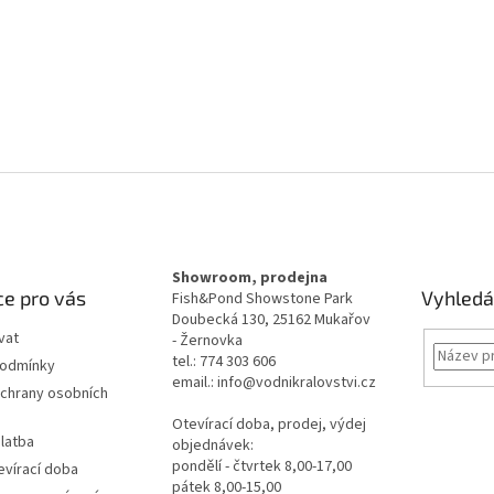
Showroom, prodejna
e pro vás
Vyhledá
Fish&Pond Showstone Park
Doubecká 130, 25162 Mukařov
vat
- Žernovka
tel.: 774 303 606
podmínky
email.: info@vodnikralovstvi.cz
chrany osobních
Otevírací doba, prodej, výdej
latba
objednávek:
pondělí - čtvrtek 8,00-17,00
evírací doba
pátek 8,00-15,00