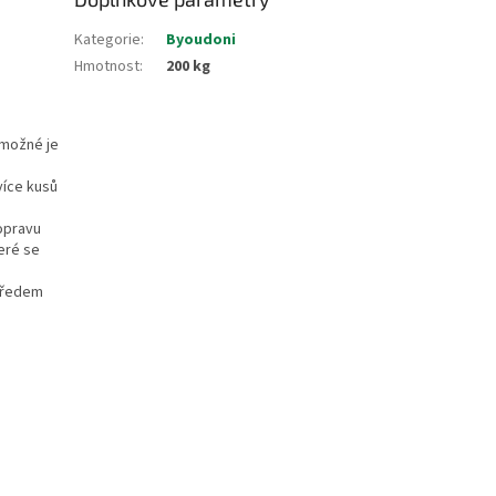
Kategorie
:
Byoudoni
Hmotnost
:
200 kg
 možné je
více kusů
dopravu
eré se
 předem