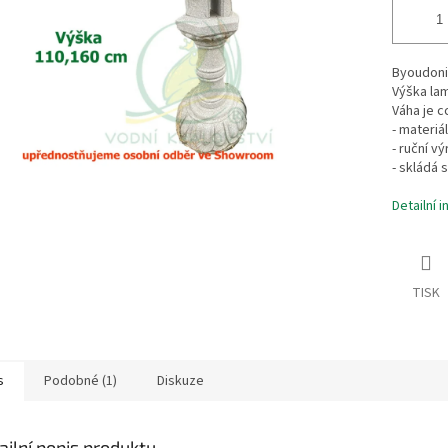
Byoudoni
Výška la
Váha je c
- materiá
- ruční vý
- skládá 
Detailní 
TISK
s
Podobné (1)
Diskuze
ailní popis produktu