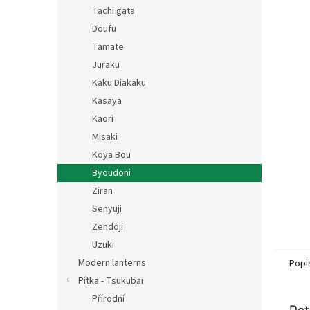
n
Tachi gata
e
Doufu
l
Tamate
Juraku
Kaku Diakaku
Kasaya
Kaori
Misaki
Koya Bou
Byoudoni
Ziran
Senyuji
Zendoji
Uzuki
Modern lanterns
Popi
Pítka - Tsukubai
Přírodní
Det