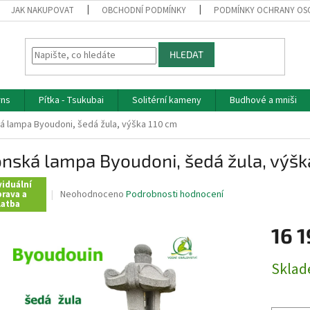
JAK NAKUPOVAT
OBCHODNÍ PODMÍNKY
PODMÍNKY OCHRANY OS
HLEDAT
rns
Pítka - Tsukubai
Solitérní kameny
Budhové a mniši
á lampa Byoudoni, šedá žula, výška 110 cm
nská lampa Byoudoni, šedá žula, výšk
viduální
Průměrné
Neohodnoceno
Podrobnosti hodnocení
rava a
latba
hodnocení
produktu
16 1
je
0,0
z
Měrná
Skla
5
cena:
hvězdiček.