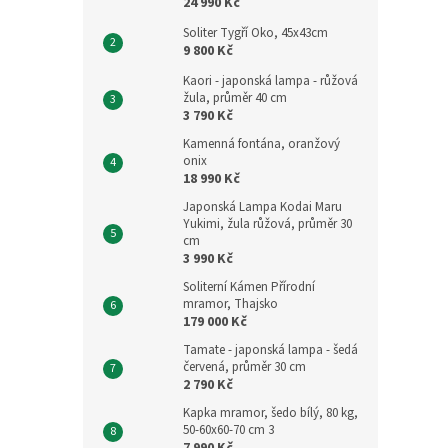
24 990 Kč
Soliter Tygří Oko, 45x43cm
9 800 Kč
Kaori - japonská lampa - růžová
žula, průměr 40 cm
3 790 Kč
Kamenná fontána, oranžový
onix
18 990 Kč
Japonská Lampa Kodai Maru
Yukimi, žula růžová, průměr 30
cm
3 990 Kč
Soliterní Kámen Přírodní
mramor, Thajsko
179 000 Kč
Tamate - japonská lampa - šedá
červená, průměr 30 cm
2 790 Kč
Kapka mramor, šedo bílý, 80 kg,
50-60x60-70 cm 3