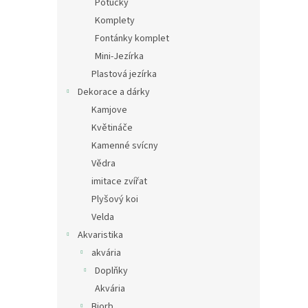
Potůčky
Komplety
Fontánky komplet
Mini-Jezírka
Plastová jezírka
Dekorace a dárky
Kamjove
Květináče
Kamenné svícny
Vědra
imitace zvířat
Plyšový koi
Velda
Akvaristika
akvária
Doplňky
Akvária
Biorb