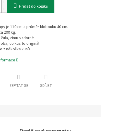
Přidat do košíku
mpy je 110 cm a průměr klobouku 40 cm.
ca 200 kg.
l žula, zimu-vzdorné
roba, co kus to originál
se z několika kusů
informace
ZEPTAT SE
SDÍLET
Doplňkové parametry