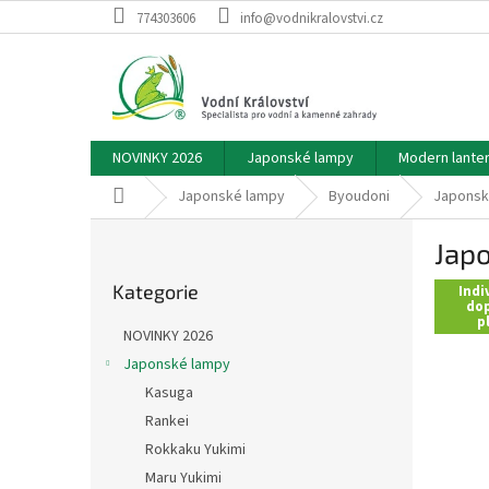
Přejít
774303606
info@vodnikralovstvi.cz
na
obsah
NOVINKY 2026
Japonské lampy
Modern lante
Domů
Japonské lampy
Byoudoni
Japonsk
P
Japo
o
Přeskočit
s
Kategorie
kategorie
Indi
t
dop
p
r
NOVINKY 2026
a
Japonské lampy
n
Kasuga
n
í
Rankei
p
Rokkaku Yukimi
a
Maru Yukimi