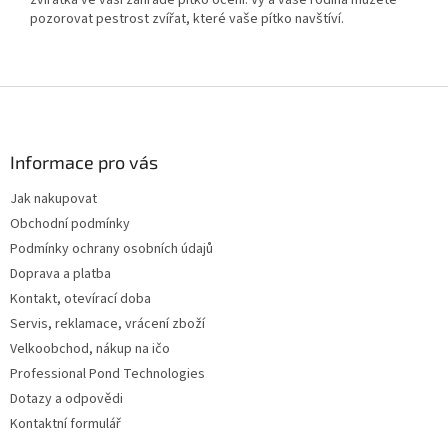
zvířátka ve vaší zahradě pítko ocení. Vy a vaše rodina můžete
pozorovat pestrost zvířat, které vaše pítko navštíví.
Z
á
p
a
Informace pro vás
t
Jak nakupovat
í
Obchodní podmínky
Podmínky ochrany osobních údajů
Doprava a platba
Kontakt, otevírací doba
Servis, reklamace, vrácení zboží
Velkoobchod, nákup na ičo
Professional Pond Technologies
Dotazy a odpovědi
Kontaktní formulář