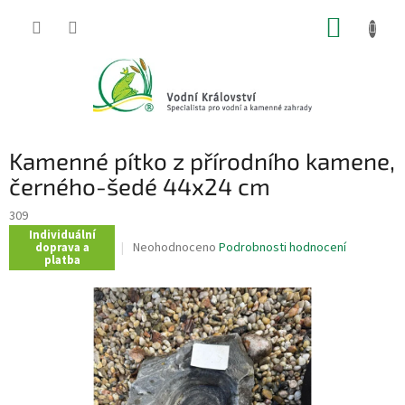
Přejít
NÁKUP
na
obsah
KOŠÍK
Kamenné pítko z přírodního kamene,
černého-šedé 44x24 cm
309
Individuální
Průměrné
Neohodnoceno
Podrobnosti hodnocení
doprava a
platba
hodnocení
produktu
je
0,0
z
5
hvězdiček.