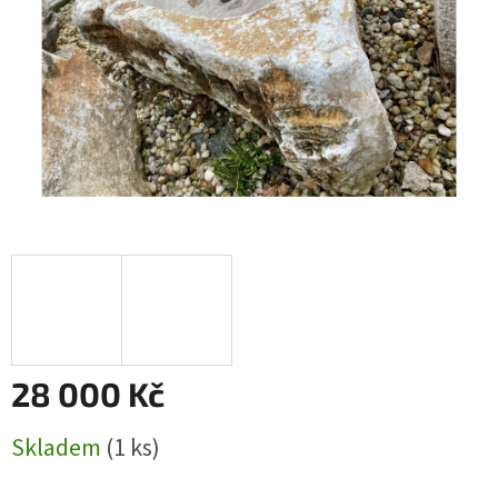
28 000 Kč
Měrná
Skladem
(1 ks)
cena: